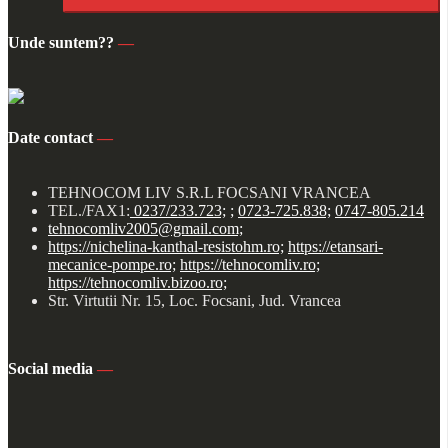
Unde suntem??
—
Date contact
—
TEHNOCOM LIV S.R.L FOCSANI VRANCEA
TEL./FAX1:
0237/233.723;
;
0723-725.838;
0747-805.214
tehnocomliv2005@gmail.com;
https://nichelina-kanthal-resistohm.ro;
https://etansari-
mecanice-pompe.ro;
https://tehnocomliv.ro;
https://tehnocomliv.bizoo.ro;
Str. Virtutii Nr. 15, Loc. Focsani, Jud. Vrancea
Social media
—