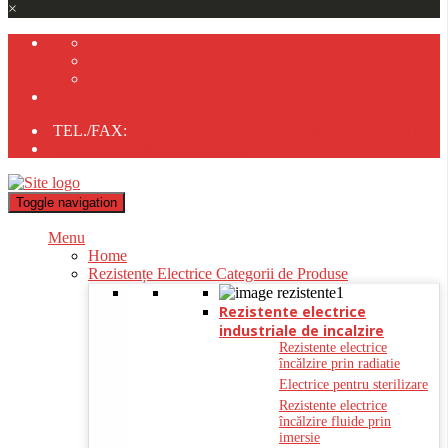
×
Contact Rapid
TEL./FAX:
0237/233.723;
;
0723-725.838;
0747-805.214
tehnocomliv2005@gmail.com;
Toggle navigation
Menu
Home
Rezistențe Electrice Categorii de Produse
Rezistente electrice
industriale de incalzire
Rezistente electrice
încălzire prin radiatie
Electrice pentru sterilizare
Rezistente electrice
încălzire fluide prin
imersie