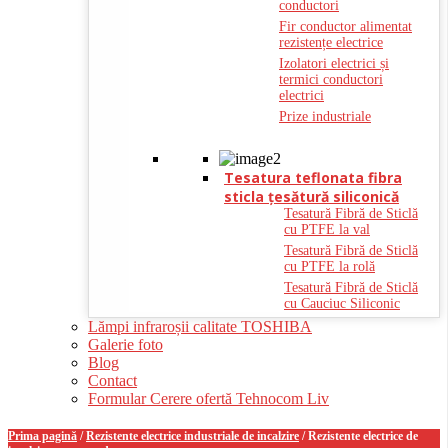
conductori
Fir conductor alimentat
rezistențe electrice
Izolatori electrici și
termici conductori
electrici
Prize industriale
Tesatura teflonata fibra
sticla ţesătură siliconică
Tesatură Fibră de Sticlă
cu PTFE la val
Tesatură Fibră de Sticlă
cu PTFE la rolă
Tesatură Fibră de Sticlă
cu Cauciuc Siliconic
Lămpi infraroșii calitate TOSHIBA
Galerie foto
Blog
Contact
Formular Cerere ofertă Tehnocom Liv
Prima pagină
/
Rezistente electrice industriale de incalzire
/ Rezistente electrice de