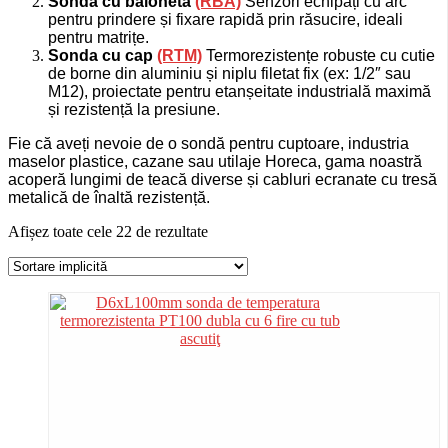
Sonda cu baionetă
(RBA)
Senzori echipați cu arc
pentru prindere și fixare rapidă prin răsucire, ideali
pentru matrițe.
Sonda cu cap
(RTM)
Termorezistențe robuste cu cutie
de borne din aluminiu și niplu filetat fix (ex: 1/2″ sau
M12), proiectate pentru etanșeitate industrială maximă
și rezistență la presiune.
Fie că aveți nevoie de o sondă pentru cuptoare, industria
maselor plastice, cazane sau utilaje Horeca, gama noastră
acoperă lungimi de teacă diverse și cabluri ecranate cu tresă
metalică de înaltă rezistență.
Afișez toate cele 22 de rezultate