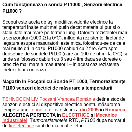
Cum funcţioneaza o sonda PT1000 , Senzorii electrice
Pt1000 ?
Scopul este acela de aşi modifica valorile electrice la
temperaturi inalte mult mai putin decat materialul pur si o
stabilitate mai mare pe termen lung. Datorita rezistentei mari
a senzorului (1000 Ω la 0ºC), influenta rezistentei firelor de
legatura asupra masuratorii este mica, folosindu-se de cele
mai multe ori in cazul Pt1000 cabluri cu 2 fire. Asta spre
deosebire de sondele Pt100 (care au 100 de ohmi la 0ºC) si
unde se folosesc cabluri cu 3 sau 4 fire daca se doreste o
precizie mai mare a masuratorii – in acest caz rezistenta
firelor chiar conteaza.
Magazin In Focşani cu Sonde PT 1000, Termorezistenţe
Pt100 senzori electrici de măsurare a temperaturii
TEHNOCOM LIV
Focşani
Vrancea
România
detine stoc de
senzori electrici si dispozitive electrice pentru măsurarea
temperaturii.
Tehnocom Liv
este inca
din 2005
in
Romania
ALEGEREA PERFECTA in
ELECTRICE
şi
Mecanice
Industriale!
. T
ermorezistentele
RTD,
PT100
dupa numărul
de
fire electrice
sunt de mai multe feluri.