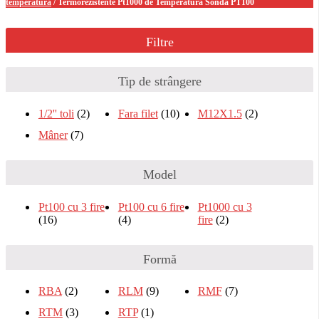
temperatura
/ Termorezistente Pt1000 de Temperatura Sonda PT100
Filtre
Tip de strângere
1/2'' toli
(2)
Fara filet
(10)
M12X1.5
(2)
Mâner
(7)
Model
Pt100 cu 3 fire
Pt100 cu 6 fire
Pt1000 cu 3
(16)
(4)
fire
(2)
Formă
RBA
(2)
RLM
(9)
RMF
(7)
RTM
(3)
RTP
(1)