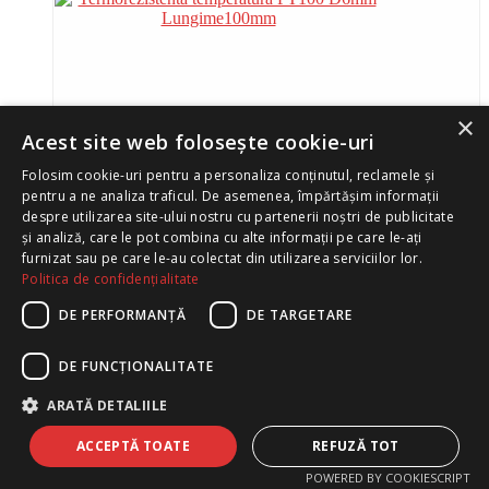
×
Acest site web folosește cookie-uri
Folosim cookie-uri pentru a personaliza conținutul, reclamele și
pentru a ne analiza traficul. De asemenea, împărtășim informații
despre utilizarea site-ului nostru cu partenerii noștri de publicitate
și analiză, care le pot combina cu alte informații pe care le-ați
Termorezistenta temperatura PT100 D6mm
furnizat sau pe care le-au colectat din utilizarea serviciilor lor.
Lungime100mm
Politica de confidențialitate
DE PERFORMANȚĂ
DE TARGETARE
Detalii produs
DE FUNCŢIONALITATE
ARATĂ DETALIILE
ACCEPTĂ TOATE
REFUZĂ TOT
POWERED BY COOKIESCRIPT