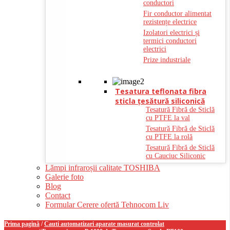
conductori
Fir conductor alimentat
rezistențe electrice
Izolatori electrici și
termici conductori
electrici
Prize industriale
Tesatura teflonata fibra
sticla ţesătură siliconică
Tesatură Fibră de Sticlă
cu PTFE la val
Tesatură Fibră de Sticlă
cu PTFE la rolă
Tesatură Fibră de Sticlă
cu Cauciuc Siliconic
Lămpi infraroșii calitate TOSHIBA
Galerie foto
Blog
Contact
Formular Cerere ofertă Tehnocom Liv
Prima pagină
/
Cauti automatizari aparate masurat controlat