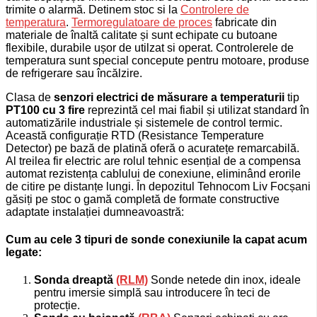
trimite o alarmă. Detinem stoc si la
Controlere de
temperatura
.
Termoregulatoare de proces
fabricate din
materiale de înaltă calitate și sunt echipate cu butoane
flexibile, durabile ușor de utilzat si operat. Controlerele de
temperatura sunt special concepute pentru motoare, produse
de refrigerare sau încălzire.
Clasa de
senzori electrici de măsurare a temperaturii
tip
PT100 cu 3 fire
reprezintă cel mai fiabil și utilizat standard în
automatizările industriale și sistemele de control termic.
Această configurație RTD (Resistance Temperature
Detector) pe bază de platină oferă o acuratețe remarcabilă.
Al treilea fir electric are rolul tehnic esențial de a compensa
automat rezistența cablului de conexiune, eliminând erorile
de citire pe distanțe lungi.
În depozitul Tehnocom Liv Focșani
găsiți pe stoc o gamă completă de formate constructive
adaptate instalației dumneavoastră:
Cum au cele 3 tipuri de sonde conexiunile la capat acum
legate:
Sonda dreaptă
(RLM)
Sonde netede din inox, ideale
pentru imersie simplă sau introducere în teci de
protecție.