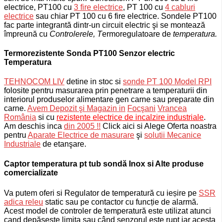
electrice, PT100 cu
3 fire electrice
, PT 100 cu
4 cabluri
electrice
sau chiar PT 100 cu 6 fire electrice.
Sondele PT100
fac parte integrantă dintr-un circuit electric şi se montează
împreună cu
Controlerele, T
ermoregulatoare de
temperatura.
Termorezistente Sonda PT100 Senzor electric
Temperatura
TEHNOCOM LIV
detine in stoc si
sonde PT 100 Model RPI
folosite pentru masurarea prin penetrare a temperaturii din
interiorul produselor alimentare gen carne sau preparate din
carne.
Avem Depozit şi Magazin in
Focşani
Vrancea
România
si cu
rezistente electrice de incalzire industriale
.
Am deschis inca
din 2005 !!
Click aici si Alege Oferta noastra
pentru
Aparate Electrice de masurare
şi
solutii Mecanice
Industriale
de etanşare.
Captor temperatura pt tub sondă Inox si Alte produse
comercializate
Va putem oferi si
Regulator de temperatură cu ieșire pe
SSR
adica releu
static sau pe contactor cu funcție de alarmă.
Acest model de controler de temperatură este utilizat atunci
cand depășește limita sau când senzorul este rupt iar acesta