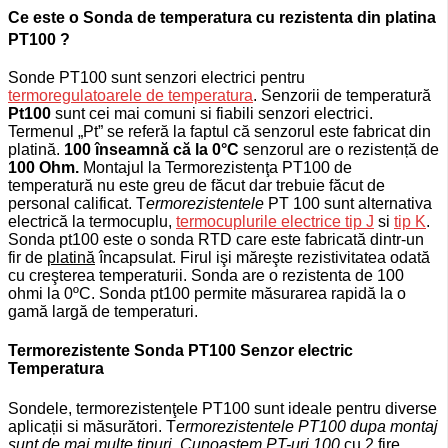
Ce este o Sonda de temperatura cu rezistenta din platina
PT100 ?
Sonde PT100 sunt senzori electrici pentru
termoregulatoarele de temperatura
.
Senzorii de temperatură
Pt100
sunt cei mai comuni si fiabili senzori electrici.
Termenul „Pt” se referă la faptul că senzorul este fabricat din
platină.
100 înseamnă că la 0°C
senzorul are o rezistență de
100 Ohm.
Montajul la Termorezistenţa PT100 de
temperatură nu este greu de făcut dar trebuie făcut de
personal calificat.
T
ermorezistentele
PT 100 sunt alternativa
electrică la termocuplu,
termocuplurile electrice tip J
si
tip K
.
Sonda pt100 este o sonda RTD care este fabricată dintr-un
fir de
platină
încapsulat. Firul işi măreşte rezistivitatea odată
cu creşterea temperaturii. Sonda are o rezistenta de 100
ohmi la 0ºC. Sonda pt100 permite măsurarea rapidă la o
gamă largă de temperaturi.
Termorezistente Sonda PT100 Senzor electric
Temperatura
Sondele, termorezistenţele PT100 sunt ideale pentru diverse
aplicații si măsurători. T
ermorezistentele PT100 dupa montaj
sunt de mai multe tipuri. Cunoastem P
T-uri 100
cu 2 fire