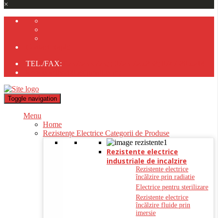
×
Contact Rapid
TEL./FAX:
0237/233.723;
;
0723-725.838;
0747-805.214
tehnocomliv2005@gmail.com;
Toggle navigation
Menu
Home
Rezistențe Electrice Categorii de Produse
Rezistente electrice
industriale de incalzire
Rezistente electrice
încălzire prin radiatie
Electrice pentru sterilizare
Rezistente electrice
încălzire fluide prin
imersie