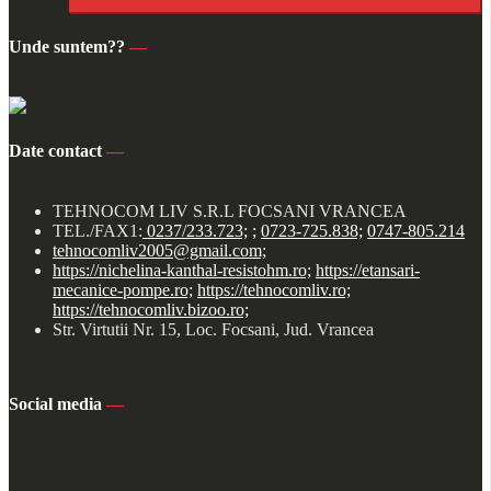
Unde suntem??
—
Date contact
—
TEHNOCOM LIV S.R.L FOCSANI VRANCEA
TEL./FAX1:
0237/233.723;
;
0723-725.838;
0747-805.214
tehnocomliv2005@gmail.com;
https://nichelina-kanthal-resistohm.ro;
https://etansari-
mecanice-pompe.ro;
https://tehnocomliv.ro;
https://tehnocomliv.bizoo.ro;
Str. Virtutii Nr. 15, Loc. Focsani, Jud. Vrancea
Social media
—