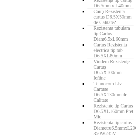
Rezistenţă tip cartuş
D6.5mm x L40mm
Cauţi Rezistenta
cartus D6.5X50mm
de Calitate?
Rezistenta tubulara
tip Cartus
Diam6.5xL60mm
Cartus Rezistenta
electrica tip tub
D6.5XL80mm
Vindem Rezistenţe
Cartuş
D6.5X100mm
Ieftine
Tehnocom Liv
Cartuse
D6.5X130mm de
Calitate
Rezistente tip Cartus
D6.5XL160mm Pret
Mic
Rezistenta tip cartus
Diametru6.5mmxL2
350W235V