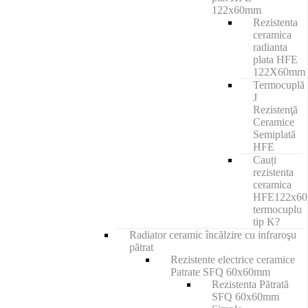
122x60mm
Rezistenta
ceramica
radianta
plata HFE
122X60mm
Termocuplă
J
Rezistenţă
Ceramice
Semiplată
HFE
Cauți
rezistenta
ceramica
HFE122x6
termocuplu
tip K?
Radiator ceramic încălzire cu infraroşu
pătrat
Rezistente electrice ceramice
Patrate SFQ 60x60mm
Rezistenta Pătrată
SFQ 60x60mm