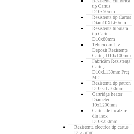
Rezistenta cilindrica
tip Cartus
D10x50mm
Rezistenta tip Cartus
Diam10XL60mm
Rezistenta tubulara
tip Cartus
D10x80mm
Tehnocom Liv
Depozit Rezistențe
Cartuș D10x100mm
Fabricăm Rezistenţă
Cartuş
D10xL130mm Preţ
Mic
Rezistenta tip patron
D10 si L160mm
Cartridge heater
Diameter
10xL200mm
Cartus de incalzire
din inox
D10x250mm
Rezistenta electrica tip cartus
D12.5mm