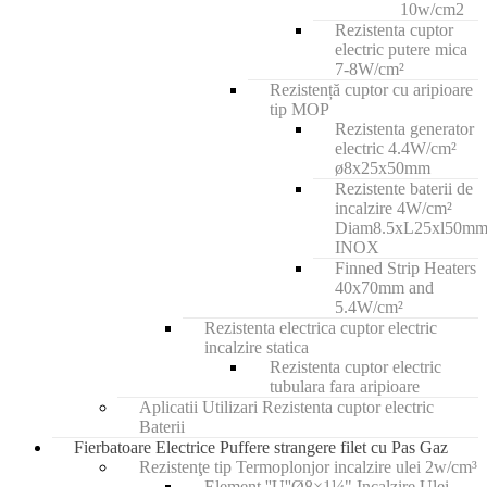
10w/cm2
Rezistenta cuptor
electric putere mica
7-8W/cm²
Rezistență cuptor cu aripioare
tip MOP
Rezistenta generator
electric 4.4W/cm²
ø8x25x50mm
Rezistente baterii de
incalzire 4W/cm²
Diam8.5xL25xl50m
INOX
Finned Strip Heaters
40x70mm and
5.4W/cm²
Rezistenta electrica cuptor electric
incalzire statica
Rezistenta cuptor electric
tubulara fara aripioare
Aplicatii Utilizari Rezistenta cuptor electric
Baterii
Fierbatoare Electrice Puffere strangere filet cu Pas Gaz
Rezistenţe tip Termoplonjor incalzire ulei 2w/cm³
Element ''U''Ø8×1¼" Incalzire Ulei