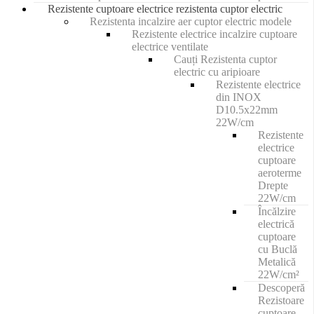
Rezistente cuptoare electrice rezistenta cuptor electric
Rezistenta incalzire aer cuptor electric modele
Rezistente electrice incalzire cuptoare
electrice ventilate
Cauți Rezistenta cuptor
electric cu aripioare
Rezistente electrice
din INOX
D10.5x22mm
22W/cm
Rezistente
electrice
cuptoare
aeroterme
Drepte
22W/cm
Încălzire
electrică
cuptoare
cu Buclă
Metalică
22W/cm²
Descoperă
Rezistoare
cuptoare