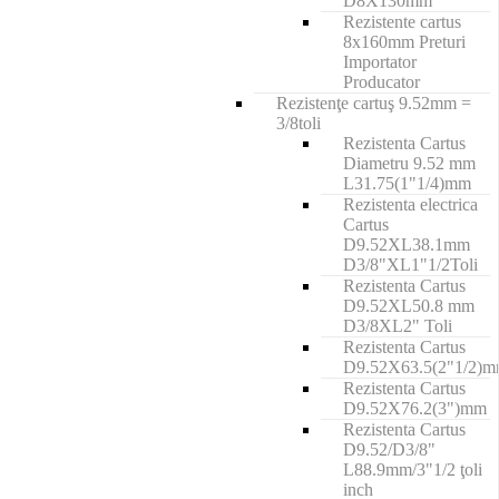
D8X130mm
Rezistente cartus
8x160mm Preturi
Importator
Producator
Rezistenţe cartuş 9.52mm =
3/8toli
Rezistenta Cartus
Diametru 9.52 mm
L31.75(1"1/4)mm
Rezistenta electrica
Cartus
D9.52XL38.1mm
D3/8"XL1"1/2Toli
Rezistenta Cartus
D9.52XL50.8 mm
D3/8XL2" Toli
Rezistenta Cartus
D9.52X63.5(2"1/2)
Rezistenta Cartus
D9.52X76.2(3")mm
Rezistenta Cartus
D9.52/D3/8"
L88.9mm/3"1/2 ţoli
inch