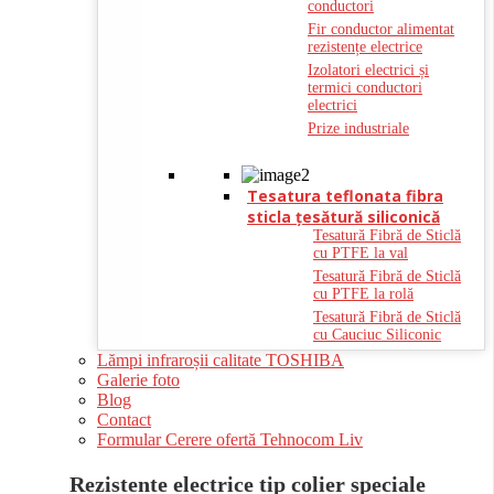
conductori
Fir conductor alimentat
rezistențe electrice
Izolatori electrici și
termici conductori
electrici
Prize industriale
Tesatura teflonata fibra
sticla ţesătură siliconică
Tesatură Fibră de Sticlă
cu PTFE la val
Tesatură Fibră de Sticlă
cu PTFE la rolă
Tesatură Fibră de Sticlă
cu Cauciuc Siliconic
Lămpi infraroșii calitate TOSHIBA
Galerie foto
Blog
Contact
Formular Cerere ofertă Tehnocom Liv
Rezistente electrice tip colier speciale