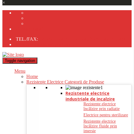
×
Contact Rapid
TEL./FAX:
0237/233.723;
;
0723-725.838;
0747-805.214
tehnocomliv2005@gmail.com;
Toggle navigation
Menu
Home
Rezistențe Electrice Categorii de Produse
Rezistente electrice
industriale de incalzire
Rezistente electrice
încălzire prin radiatie
Electrice pentru sterilizare
Rezistente electrice
încălzire fluide prin
imersie