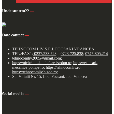
Unde suntem??
—
Date contact
—
TEHNOCOM LIV S.R.L FOCSANI VRANCEA
TEL./FAX1:
0237/233.723;
;
0723-725.838;
0747-805.214
tehnocomliv2005@gmail.com;
https://nichelina-kanthal-resistohm.ro;
https://etansari-
mecanice-pompe.ro;
https://tehnocomliv.ro;
https://tehnocomliv.bizoo.ro;
Str. Virtutii Nr. 15, Loc. Focsani, Jud. Vrancea
Social media
—