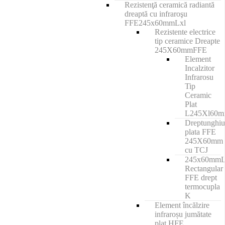
Rezistenţă ceramică radiantă
dreaptă cu infraroşu
FFE245x60mmLxl
Rezistente electrice
tip ceramice Dreapte
245X60mmFFE
Element
Incalzitor
Infrarosu
Tip
Ceramic
Plat
L245Xl60
Dreptunghiu
plata FFE
245X60mm
cu TCJ
245x60mm
Rectangular
FFE drept
termocupla
K
Element încălzire
infraroșu jumătate
plat HFE