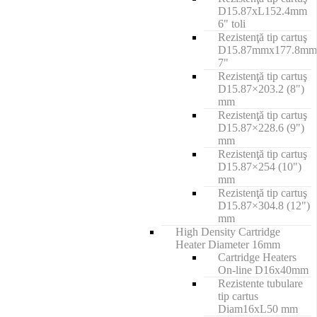
D15.87xL152.4mm
6" toli
Rezistenţă tip cartuş
D15.87mmx177.8mm
7"
Rezistenţă tip cartuş
D15.87×203.2 (8")
mm
Rezistenţă tip cartuş
D15.87×228.6 (9")
mm
Rezistenţă tip cartuş
D15.87×254 (10")
mm
Rezistenţă tip cartuş
D15.87×304.8 (12")
mm
High Density Cartridge
Heater Diameter 16mm
Cartridge Heaters
On-line D16x40mm
Rezistente tubulare
tip cartus
Diam16xL50 mm