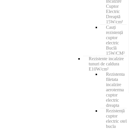
Încălzire
Cuptor
Electric
Dreaptă
15W/cm²
Cauți
rezistență
cuptor
electric
Buclă
15W/CM²
Rezistente incalzire
tunuri de caldura
E10W/cm²
Rezistenta
filetata
incalzire
aeroterma
cuptor
electric
dreapta
Rezistență
cuptor
electric otel
bucla