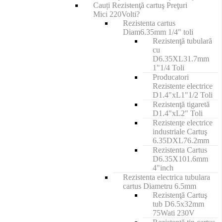
Cauți Rezistenţă cartuş Preţuri
Mici 220Volti?
Rezistenta cartus
Diam6.35mm 1/4" toli
Rezistenţă tubulară
cu
D6.35XL31.7mm
1"1/4 Toli
Producatori
Rezistente electrice
D1.4"xL1"1/2 Toli
Rezistenţă tigaretă
D1.4"xL2" Toli
Rezistenţe electrice
industriale Cartuş
6.35DXL76.2mm
Rezistenta Cartus
D6.35X101.6mm
4"inch
Rezistenta electrica tubulara
cartus Diametru 6.5mm
Rezistenţă Cartuş
tub D6.5x32mm
75Wati 230V