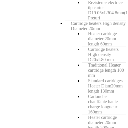
Rezistente electrice
tip cartus
D19.05xL304.8mm(1
Preturi
Cartridge heaters High density
Diameter 20mm
Heater cartridge
diameter 20mm
length 60mm
Cartridge heaters
High density
D20xL80 mm
Traditional Heater
cartridge length 100
mm
Standard cartridges
Heater Diam20mm
length 130mm
Cartouche
chauffante haute
charge longueur
160mm
Heater cartridge
diameter 20mm
length 200mm