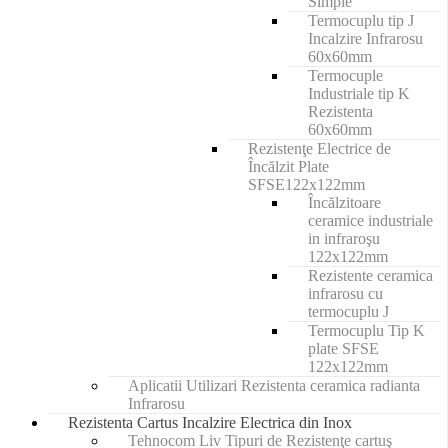
Simple
Termocuplu tip J
Incalzire Infrarosu
60x60mm
Termocuple
Industriale tip K
Rezistenta
60x60mm
Rezistenţe Electrice de
Încălzit Plate
SFSE122x122mm
Încălzitoare
ceramice industriale
in infraroşu
122x122mm
Rezistente ceramica
infrarosu cu
termocuplu J
Termocuplu Tip K
plate SFSE
122x122mm
Aplicatii Utilizari Rezistenta ceramica radianta
Infrarosu
Rezistenta Cartus Incalzire Electrica din Inox
Tehnocom Liv Tipuri de Rezistenţe cartuş