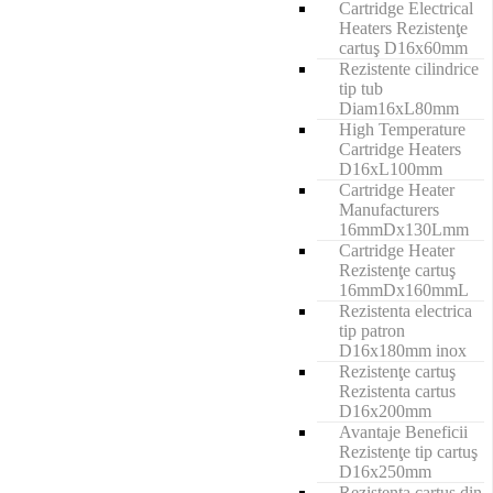
Cartridge Electrical
Heaters Rezistenţe
cartuş D16x60mm
Rezistente cilindrice
tip tub
Diam16xL80mm
High Temperature
Cartridge Heaters
D16xL100mm
Cartridge Heater
Manufacturers
16mmDx130Lmm
Cartridge Heater
Rezistenţe cartuş
16mmDx160mmL
Rezistenta electrica
tip patron
D16x180mm inox
Rezistenţe cartuş
Rezistenta cartus
D16x200mm
Avantaje Beneficii
Rezistenţe tip cartuş
D16x250mm
Rezistenta cartus din