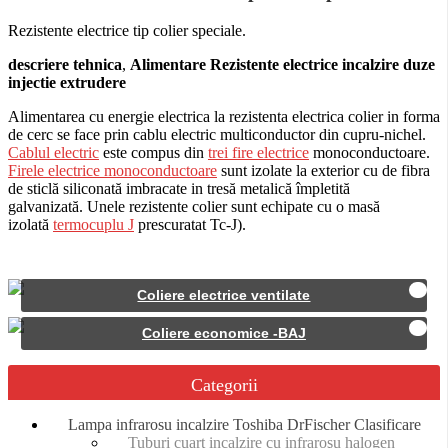
Rezistente electrice tip colier speciale.
descriere tehnica
,
Alimentare Rezistente electrice incalzire duze
injectie extrudere
Alimentarea cu energie electrica la rezistenta electrica colier in forma
de cerc se face prin cablu electric multiconductor din cupru-nichel.
Cablul electric
este compus din
trei fire electrice
monoconductoare.
Firele electrice monoconductoare
sunt izolate la exterior cu de fibra
de sticlă siliconată imbracate in tresă metalică împletită
galvanizată. Unele rezistente colier sunt echipate cu o masă
izolată
termocuplu J
prescuratat Tc-J).
Coliere electrice ventilate
Coliere economice -BAJ
Categorii
Lampa infrarosu incalzire Toshiba DrFischer Clasificare
Tuburi cuarţ incalzire cu infraroşu halogen