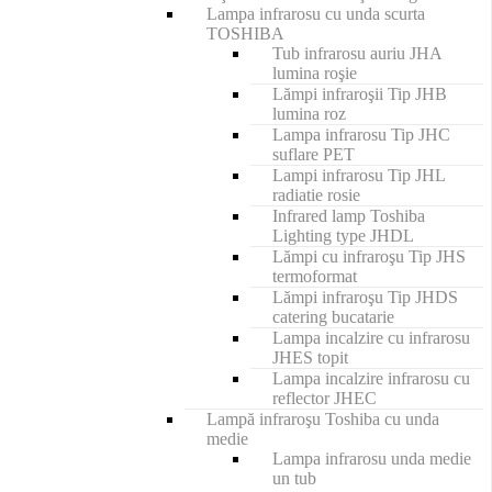
Lampa infrarosu cu unda scurta
TOSHIBA
Tub infrarosu auriu JHA
lumina roşie
Lămpi infraroşii Tip JHB
lumina roz
Lampa infrarosu Tip JHC
suflare PET
Lampi infrarosu Tip JHL
radiatie rosie
Infrared lamp Toshiba
Lighting type JHDL
Lămpi cu infraroşu Tip JHS
termoformat
Lămpi infraroşu Tip JHDS
catering bucatarie
Lampa incalzire cu infrarosu
JHES topit
Lampa incalzire infrarosu cu
reflector JHEC
Lampă infraroşu Toshiba cu unda
medie
Lampa infrarosu unda medie
un tub