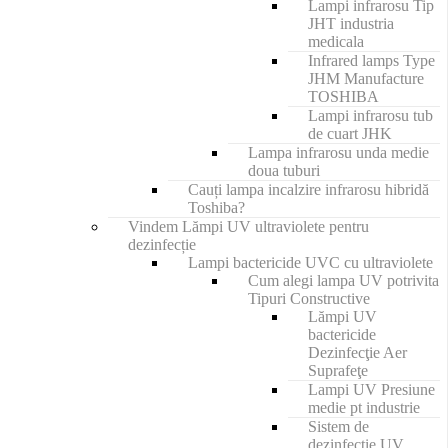
Lampi infrarosu Tip
JHT industria
medicala
Infrared lamps Type
JHM Manufacture
TOSHIBA
Lampi infrarosu tub
de cuart JHK
Lampa infrarosu unda medie
doua tuburi
Cauți lampa incalzire infrarosu hibridă
Toshiba?
Vindem Lămpi UV ultraviolete pentru
dezinfecție
Lampi bactericide UVC cu ultraviolete
Cum alegi lampa UV potrivita
Tipuri Constructive
Lămpi UV
bactericide
Dezinfecţie Aer
Suprafeţe
Lampi UV Presiune
medie pt industrie
Sistem de
dezinfecție UV