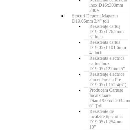
inox D16x300mm
230V
Stocuri Depozit Magazin
D19.05mm 3/4" ţoli
Rezistenţe cartuş
D19.05xL76.2mm
3" inch
Rezistenta cartus
D19.05xL101.6mm
4'' inch
Rezistenta electrica
cartus Inox
D19.05x127mm 5"
Rezistenţe electrice
alimentare cu fire
D19.05xL152.4(6")
Producem Cartuşe
Încălzitoare
Diam19.05xL203.2
8" Ţoli
Rezistente de
incalzire tip cartus
D19.05xL254mm
10"