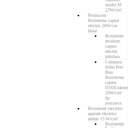
model M
22W/cm²
Producem
Rezistenta cuptor
electric 20W/cm
liniar
Rezistente
incalzire
cuptor
electric
tubulara
Cumpara
Ieftin Pret
Bun
Rezistenta
cuptor
D16X34mm
20W/cm²
tip
potcoava
Rezistențe electrice
aparate electrice
utilaje 15 W/cm²
Rezistență