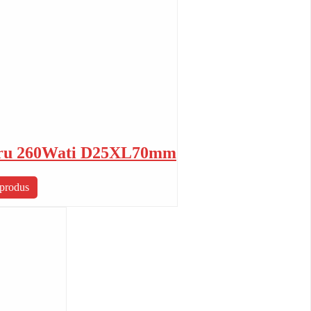
indru 260Wati D25XL70mm
 produs