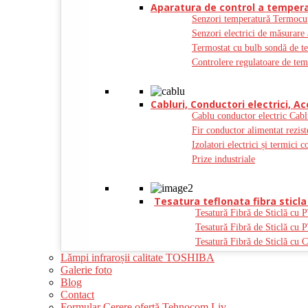
Aparatura de control a tempera
Senzori temperatură Termocu
Senzori electrici de măsurare 
Termostat cu bulb sondă de t
Controlere regulatoare de tem
Cabluri, Conductori electrici, Ac
Cablu conductor electric Cabl
Fir conductor alimentat rezist
Izolatori electrici și termici c
Prize industriale
Tesatura teflonata fibra sticla 
Tesatură Fibră de Sticlă cu 
Tesatură Fibră de Sticlă cu 
Tesatură Fibră de Sticlă cu C
Lămpi infraroșii calitate TOSHIBA
Galerie foto
Blog
Contact
Formular Cerere ofertă Tehnocom Liv