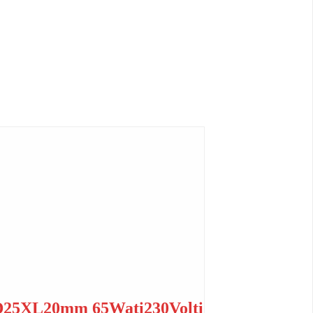
er D25XL20mm 65Wati230Volti