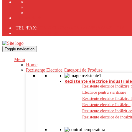
Contact Rapid
TEL./FAX:
0237/233.723;
;
0723-725.838;
0747-805.214
tehnocomliv2005@gmail.com;
Toggle navigation
Menu
Home
Rezistențe Electrice Categorii de Produse
Rezistente electrice industriale
Rezistente electrice încălzire 
Electrice pentru sterilizare
Rezistente electrice încălzire 
Rezistente electrice încălzire 
Rezistente electrice încălzit a
Rezistente electrice de incal