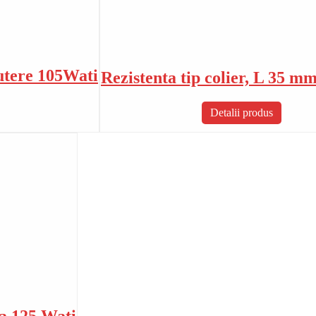
utere 105Wati
Rezistenta tip colier, L 35 m
Detalii produs
ca 125 Wați