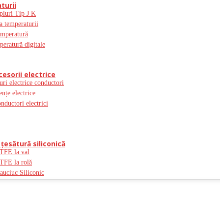
turii
pluri Tip J K
a temperaturii
emperatură
peratură digitale
cesorii electrice
uri electrice conductori
ențe electrice
onductori electrici
ţesătură siliconică
PTFE la val
PTFE la rolă
auciuc Siliconic