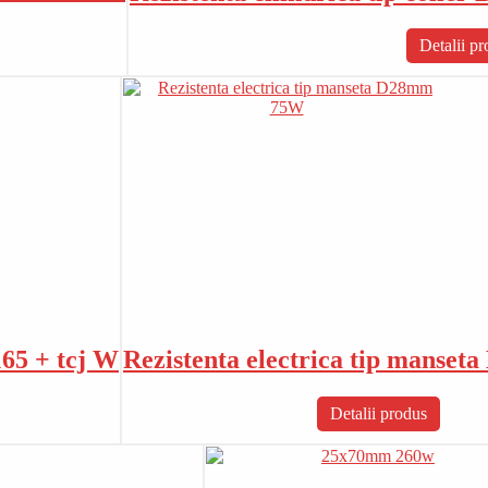
Detalii p
165 + tcj W
Rezistenta electrica tip manse
Detalii produs