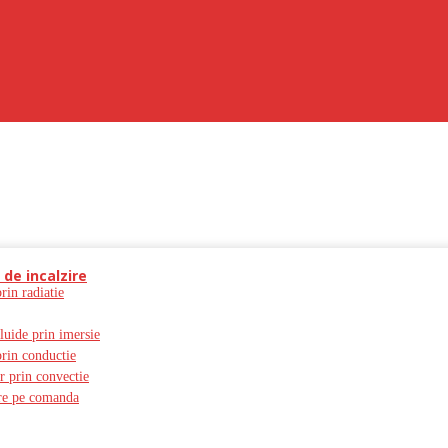
 de incalzire
prin radiatie
fluide prin imersie
prin conductie
er prin convectie
zire pe comanda