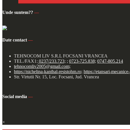
Unde suntem??
—
Date contact
—
TEHNOCOM LIV S.R.L FOCSANI VRANCEA
TEL./FAX1:
0237/233.723;
;
0723-725.838;
0747-805.214
tehnocomliv2005@gmail.com;
https://nichelina-kanthal-resistohm.ro;
https://etansari-mecanice
Str. Virtutii Nr. 15, Loc. Focsani, Jud. Vrancea
Social media
—
×