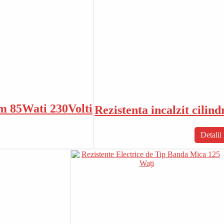
m 85Wati 230Volti
Rezistenta incalzit cil
Detalii