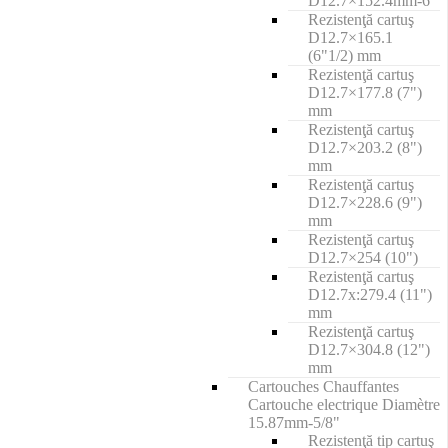
D12.7×152.4mm-6"
Rezistenţă cartuş
D12.7×165.1
(6"1/2) mm
Rezistenţă cartuş
D12.7×177.8 (7")
mm
Rezistenţă cartuş
D12.7×203.2 (8")
mm
Rezistenţă cartuş
D12.7×228.6 (9")
mm
Rezistenţă cartuş
D12.7×254 (10")
Rezistenţă cartuş
D12.7x:279.4 (11")
mm
Rezistenţă cartuş
D12.7×304.8 (12")
mm
Cartouches Chauffantes
Cartouche electrique Diamètre
15.87mm-5/8"
Rezistenţă tip cartuş