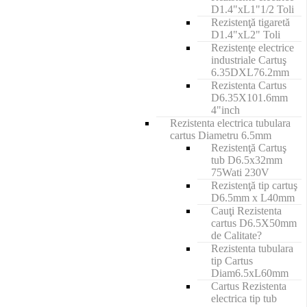
D1.4"xL1"1/2 Toli
Rezistenţă tigaretă
D1.4"xL2" Toli
Rezistenţe electrice
industriale Cartuş
6.35DXL76.2mm
Rezistenta Cartus
D6.35X101.6mm
4"inch
Rezistenta electrica tubulara
cartus Diametru 6.5mm
Rezistenţă Cartuş
tub D6.5x32mm
75Wati 230V
Rezistenţă tip cartuş
D6.5mm x L40mm
Cauţi Rezistenta
cartus D6.5X50mm
de Calitate?
Rezistenta tubulara
tip Cartus
Diam6.5xL60mm
Cartus Rezistenta
electrica tip tub