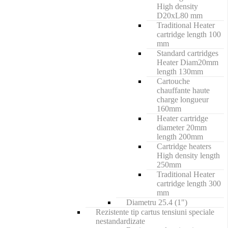
High density
D20xL80 mm
Traditional Heater
cartridge length 100
mm
Standard cartridges
Heater Diam20mm
length 130mm
Cartouche
chauffante haute
charge longueur
160mm
Heater cartridge
diameter 20mm
length 200mm
Cartridge heaters
High density length
250mm
Traditional Heater
cartridge length 300
mm
Diametru 25.4 (1")
Rezistente tip cartus tensiuni speciale
nestandardizate