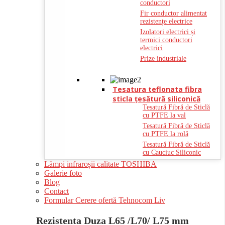
conductori
Fir conductor alimentat
rezistențe electrice
Izolatori electrici și
termici conductori
electrici
Prize industriale
Tesatura teflonata fibra
sticla ţesătură siliconică
Tesatură Fibră de Sticlă
cu PTFE la val
Tesatură Fibră de Sticlă
cu PTFE la rolă
Tesatură Fibră de Sticlă
cu Cauciuc Siliconic
Lămpi infraroșii calitate TOSHIBA
Galerie foto
Blog
Contact
Formular Cerere ofertă Tehnocom Liv
Rezistenta Duza L65 /L70/ L75 mm