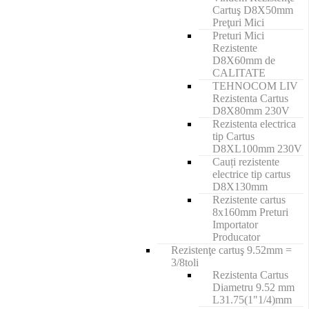
Cartuş D8X50mm
Preţuri Mici
Preturi Mici
Rezistente
D8X60mm de
CALITATE
TEHNOCOM LIV
Rezistenta Cartus
D8X80mm 230V
Rezistenta electrica
tip Cartus
D8XL100mm 230V
Cauți rezistente
electrice tip cartus
D8X130mm
Rezistente cartus
8x160mm Preturi
Importator
Producator
Rezistenţe cartuş 9.52mm =
3/8toli
Rezistenta Cartus
Diametru 9.52 mm
L31.75(1"1/4)mm