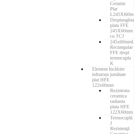
Ceramic
Plat
L245Xl60
Dreptunghiu
plata FFE
245X60mm
cu TCJ
245x60mm
Rectangular
FFE drept
termocupla
K
Element încălzire
infraroșu jumătate
plat HFE
122x60mm
Rezistenta
ceramica
radianta
plata HFE
122X60mm
Termocuplă
J
Rezistenţă
Ceramice