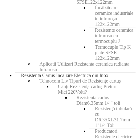
SFSE122x122mm
Încălzitoare
ceramice industriale
in infraroşu
122x122mm
Rezistente ceramica
infrarosu cu
termocuplu J
Termocuplu Tip K
plate SFSE
122x122mm
Aplicatii Utilizari Rezistenta ceramica radianta
Infrarosu
Rezistenta Cartus Incalzire Electrica din Inox
Tehnocom Liv Tipuri de Rezistenţe cartuş
Cauți Rezistenţă cartuş Preţuri
Mici 220Volti?
Rezistenta cartus
Diam6.35mm 1/4" toli
Rezistenţă tubulară
cu
D6.35XL31.7mm
1"1/4 Toli
Producatori
Rezistente electrice