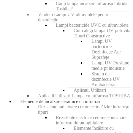
Cauți lampa incalzire infrarosu hibridă
Toshiba?
Vindem Lămpi UV ultraviolete pentru
dezinfecție
Lampi bactericide UVC cu ultraviolete
Cum alegi lampa UV potrivita
Tipuri Constructive
Lămpi UV
bactericide
Dezinfecţie Aer
Suprafeţe
Lampi UV Presiune
medie pt industrie
Sistem de
dezinfecție UV
Antibacterian
Aplicatii Utilizari
Aplicatii Utilizari Lampa cu infrarosu TOSHIBA
Elemente de încălzire ceramice cu infrarosu
Rezistenţe radiatoare ceramice încălzire infraroşu
tipuri
Rezistente electrice ceramice incalzire
infrarosu dreptunghiulare
Elemente încălzire cu