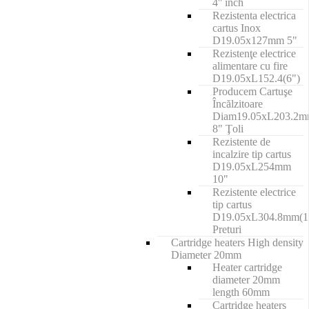
4'' inch
Rezistenta electrica
cartus Inox
D19.05x127mm 5"
Rezistenţe electrice
alimentare cu fire
D19.05xL152.4(6")
Producem Cartuşe
Încălzitoare
Diam19.05xL203.2
8" Ţoli
Rezistente de
incalzire tip cartus
D19.05xL254mm
10"
Rezistente electrice
tip cartus
D19.05xL304.8mm(1
Preturi
Cartridge heaters High density
Diameter 20mm
Heater cartridge
diameter 20mm
length 60mm
Cartridge heaters