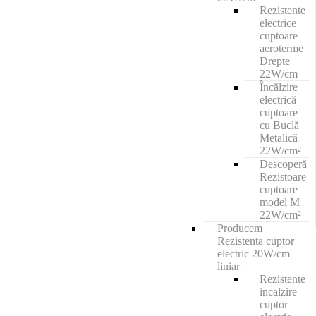
Rezistente
electrice
cuptoare
aeroterme
Drepte
22W/cm
Încălzire
electrică
cuptoare
cu Buclă
Metalică
22W/cm²
Descoperă
Rezistoare
cuptoare
model M
22W/cm²
Producem
Rezistenta cuptor
electric 20W/cm
liniar
Rezistente
incalzire
cuptor