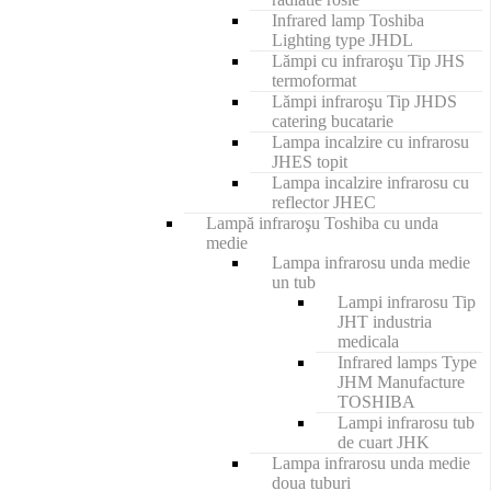
Infrared lamp Toshiba
Lighting type JHDL
Lămpi cu infraroşu Tip JHS
termoformat
Lămpi infraroşu Tip JHDS
catering bucatarie
Lampa incalzire cu infrarosu
JHES topit
Lampa incalzire infrarosu cu
reflector JHEC
Lampă infraroşu Toshiba cu unda
medie
Lampa infrarosu unda medie
un tub
Lampi infrarosu Tip
JHT industria
medicala
Infrared lamps Type
JHM Manufacture
TOSHIBA
Lampi infrarosu tub
de cuart JHK
Lampa infrarosu unda medie
doua tuburi