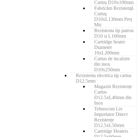
Cartuș D10x100mm
Fabricăm Rezistenţă
Cartuş
D10xL130mm Preţ
Mic
Rezistenta tip patron
D10 si L160mm
Cartridge heater
Diameter
10xL200mm
Cartus de incalzire
din inox
D10x250mm
Rezistenta electrica tip cartus
D12.5mm
Magazin Rezistențe
Cartus
D12.5xL40mm din
Inox
Tehnocom Liv
Importator Direct
Rezistențe
D12.5xL50mm
Cartridge Heaters
D12.5x60mm