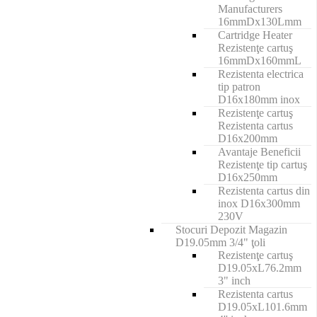
Manufacturers
16mmDx130Lmm
Cartridge Heater
Rezistenţe cartuş
16mmDx160mmL
Rezistenta electrica
tip patron
D16x180mm inox
Rezistenţe cartuş
Rezistenta cartus
D16x200mm
Avantaje Beneficii
Rezistenţe tip cartuş
D16x250mm
Rezistenta cartus din
inox D16x300mm
230V
Stocuri Depozit Magazin
D19.05mm 3/4" ţoli
Rezistenţe cartuş
D19.05xL76.2mm
3" inch
Rezistenta cartus
D19.05xL101.6mm