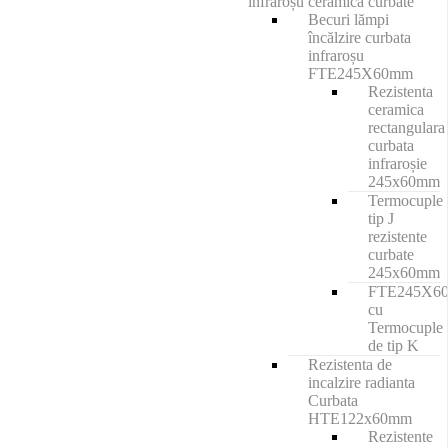
infraroșu ceramică curbate
Becuri lămpi
încălzire curbata
infraroșu
FTE245X60mm
Rezistenta
ceramica
rectangulara
curbata
infraroșie
245x60mm
Termocuple
tip J
rezistente
curbate
245x60mm
FTE245X6
cu
Termocuple
de tip K
Rezistenta de
incalzire radianta
Curbata
HTE122x60mm
Rezistente