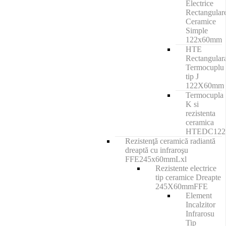
Electrice
Rectangular
Ceramice
Simple
122x60mm
HTE
Rectangular
Termocuplu
tip J
122X60mm
Termocupla
K si
rezistenta
ceramica
HTEDC12
Rezistenţă ceramică radiantă
dreaptă cu infraroşu
FFE245x60mmLxl
Rezistente electrice
tip ceramice Dreapte
245X60mmFFE
Element
Incalzitor
Infrarosu
Tip