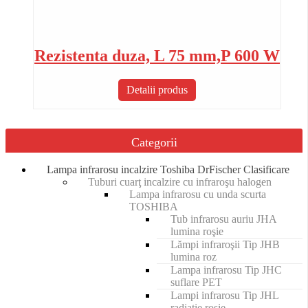
Rezistenta duza, L 75 mm,P 600 W
Detalii produs
Categorii
Lampa infrarosu incalzire Toshiba DrFischer Clasificare
Tuburi cuarţ incalzire cu infraroşu halogen
Lampa infrarosu cu unda scurta
TOSHIBA
Tub infrarosu auriu JHA
lumina roşie
Lămpi infraroşii Tip JHB
lumina roz
Lampa infrarosu Tip JHC
suflare PET
Lampi infrarosu Tip JHL
radiatie rosie