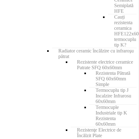
Semiplată
HFE
Cauți
rezistenta
ceramica
HFE122x6
termocuplu
tip K?
Radiator ceramic încălzire cu infraroşu
pătrat
Rezistente electrice ceramice
Patrate SFQ 60x60mm
Rezistenta Pătrată
SFQ 60x60mm
Simple
Termocuplu tip J
Incalzire Infrarosu
60x60mm
Termocuple
Industriale tip K
Rezistenta
60x60mm
Rezistenţe Electrice de
Încălzit Plate