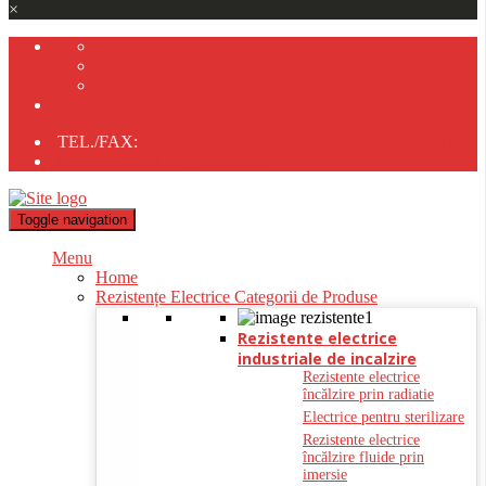
×
Contact Rapid
TEL./FAX:
0237/233.723;
;
0723-725.838;
0747-805.214
tehnocomliv2005@gmail.com;
Toggle navigation
Menu
Home
Rezistențe Electrice Categorii de Produse
Rezistente electrice
industriale de incalzire
Rezistente electrice
încălzire prin radiatie
Electrice pentru sterilizare
Rezistente electrice
încălzire fluide prin
imersie