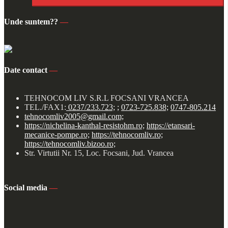
Unde suntem??
—
Date contact
—
TEHNOCOM LIV S.R.L FOCSANI VRANCEA
TEL./FAX1:
0237/233.723;
;
0723-725.838;
0747-805.214
tehnocomliv2005@gmail.com;
https://nichelina-kanthal-resistohm.ro;
https://etansari-
mecanice-pompe.ro;
https://tehnocomliv.ro;
https://tehnocomliv.bizoo.ro;
Str. Virtutii Nr. 15, Loc. Focsani, Jud. Vrancea
Social media
—