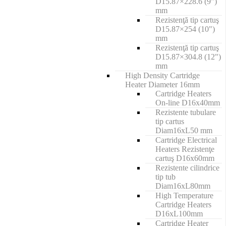
D15.87×228.6 (9")
mm
Rezistenţă tip cartuş
D15.87×254 (10")
mm
Rezistenţă tip cartuş
D15.87×304.8 (12")
mm
High Density Cartridge
Heater Diameter 16mm
Cartridge Heaters
On-line D16x40mm
Rezistente tubulare
tip cartus
Diam16xL50 mm
Cartridge Electrical
Heaters Rezistenţe
cartuş D16x60mm
Rezistente cilindrice
tip tub
Diam16xL80mm
High Temperature
Cartridge Heaters
D16xL100mm
Cartridge Heater