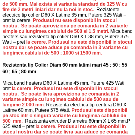
de 500 mm. Mai exista si varianta standard de 325 W cu
fire de 2 metri liniari dar nu la noi in stoc.
Rezistente
electrice tip colier D60 X Latime 35 mm, Putere 325 Wati –
pret la cerere.
Produsul nu este disponibil in stocul
nostru. Se poate aproviziona pe comanda in 2 variante
simple cu lungimea cablului de 500 si 1,5 metri.
Mica band
heaters sau rezistenta tip colier D60 X L 38 mm, Putere 375
Wati – pret
la cerere. Produsul nu este disponibil in stocul
nostru dar se poate aduce pe comanda in 3 variante cu
lungimea cablului de 500 ; 1000 si 1500 mm.
Rezistenta tip Colier Diam 60 mm latimi mari 45 ; 50 ; 55
60 ; 65 ; 80 mm
Mica band heaters D60 X Latime 45 mm, Putere 425 Wati
pret
la cerere. Produsul nu este disponibil in stocul
nostru. Se poate livra aproviziona pe comanda in 2
variante simple cu lungimea cablului de 500 sau de
lungime 2.000 mm.
Rezistenta electrica tip centura D60 X
Latime 60 mm, Putere 575 Wati.
Produsul este disponibil
pe stoc intr-o singura variante cu lungimea cablului de
500 mm.
Rezistenta extruder Diametru 60mm X L 65 mm,P
625 Wati – pret
la cerere. Produsul nu este disponibil in
stocul nostru dar se poate livra sau aduce pe comanda