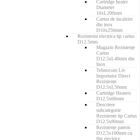
Cartridge heater
Diameter
10xL200mm
Cartus de incalzire
din inox
D10x250mm
Rezistenta electrica tip cartus
D12.5mm
Magazin Rezistențe
Cartus
D12.5xL40mm din
Inox
Tehnocom Liv
Importator Direct
Rezistențe
D12.5xL50mm
Cartridge Heaters
D12.5x60mm
Descriere
subcategorie
Rezistente tip Cartus
D12.5x80mm
Rezistențe patron
D12.5x100mm cu
fire electrice