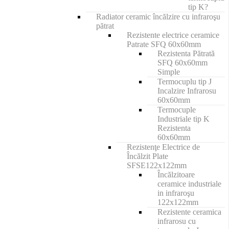
tip K?
Radiator ceramic încălzire cu infraroşu
pătrat
Rezistente electrice ceramice
Patrate SFQ 60x60mm
Rezistenta Pătrată
SFQ 60x60mm
Simple
Termocuplu tip J
Incalzire Infrarosu
60x60mm
Termocuple
Industriale tip K
Rezistenta
60x60mm
Rezistenţe Electrice de
Încălzit Plate
SFSE122x122mm
Încălzitoare
ceramice industriale
in infraroşu
122x122mm
Rezistente ceramica
infrarosu cu