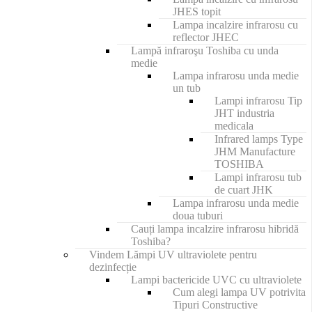
JHES topit
Lampa incalzire infrarosu cu
reflector JHEC
Lampă infraroşu Toshiba cu unda
medie
Lampa infrarosu unda medie
un tub
Lampi infrarosu Tip
JHT industria
medicala
Infrared lamps Type
JHM Manufacture
TOSHIBA
Lampi infrarosu tub
de cuart JHK
Lampa infrarosu unda medie
doua tuburi
Cauți lampa incalzire infrarosu hibridă
Toshiba?
Vindem Lămpi UV ultraviolete pentru
dezinfecție
Lampi bactericide UVC cu ultraviolete
Cum alegi lampa UV potrivita
Tipuri Constructive