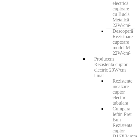
electrică
cuptoare
cu Buclă
Metalică
22W/cm²
Descoperă
Rezistoare
cuptoare
model M
22W/cm²
Producem
Rezistenta cuptor
electric 20W/cm
liniar
Rezistente
incalzire
cuptor
electric
tubulara
Cumpara
Ieftin Pret
Bun
Rezistenta
cuptor
D16X34mm