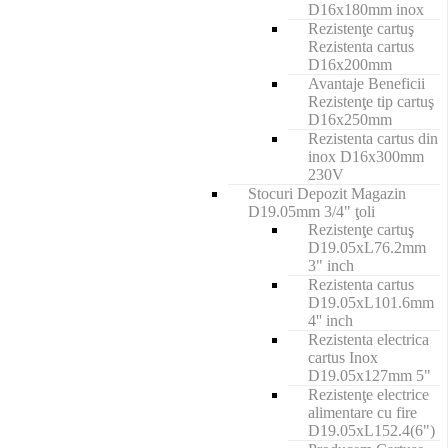
D16x180mm inox
Rezistenţe cartuş
Rezistenta cartus
D16x200mm
Avantaje Beneficii
Rezistenţe tip cartuş
D16x250mm
Rezistenta cartus din
inox D16x300mm
230V
Stocuri Depozit Magazin
D19.05mm 3/4" ţoli
Rezistenţe cartuş
D19.05xL76.2mm
3" inch
Rezistenta cartus
D19.05xL101.6mm
4'' inch
Rezistenta electrica
cartus Inox
D19.05x127mm 5"
Rezistenţe electrice
alimentare cu fire
D19.05xL152.4(6")