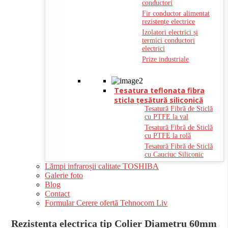
conductori
Fir conductor alimentat
rezistențe electrice
Izolatori electrici și
termici conductori
electrici
Prize industriale
Tesatura teflonata fibra
sticla ţesătură siliconică
Tesatură Fibră de Sticlă
cu PTFE la val
Tesatură Fibră de Sticlă
cu PTFE la rolă
Tesatură Fibră de Sticlă
cu Cauciuc Siliconic
Lămpi infraroșii calitate TOSHIBA
Galerie foto
Blog
Contact
Formular Cerere ofertă Tehnocom Liv
Rezistenta electrica tip Colier Diametru 60mm