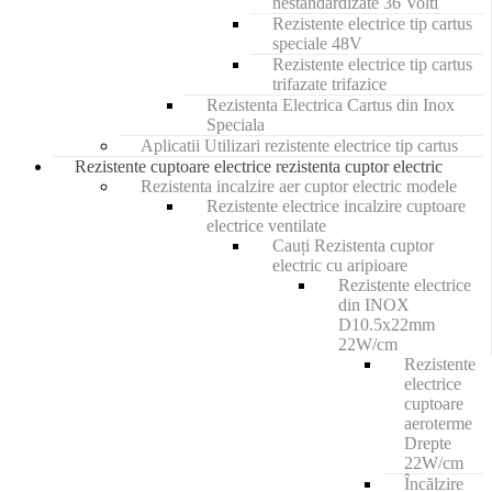
nestandardizate 36 Volti
Rezistente electrice tip cartus
speciale 48V
Rezistente electrice tip cartus
trifazate trifazice
Rezistenta Electrica Cartus din Inox
Speciala
Aplicatii Utilizari rezistente electrice tip cartus
Rezistente cuptoare electrice rezistenta cuptor electric
Rezistenta incalzire aer cuptor electric modele
Rezistente electrice incalzire cuptoare
electrice ventilate
Cauți Rezistenta cuptor
electric cu aripioare
Rezistente electrice
din INOX
D10.5x22mm
22W/cm
Rezistente
electrice
cuptoare
aeroterme
Drepte
22W/cm
Încălzire