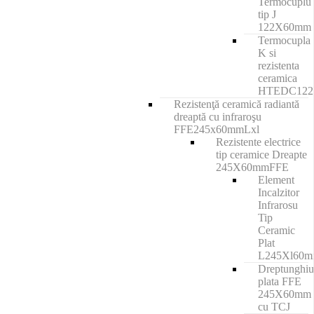
Termocuplu
tip J
122X60mm
Termocupla
K si
rezistenta
ceramica
HTEDC12
Rezistenţă ceramică radiantă
dreaptă cu infraroşu
FFE245x60mmLxl
Rezistente electrice
tip ceramice Dreapte
245X60mmFFE
Element
Incalzitor
Infrarosu
Tip
Ceramic
Plat
L245Xl60
Dreptunghiu
plata FFE
245X60mm
cu TCJ