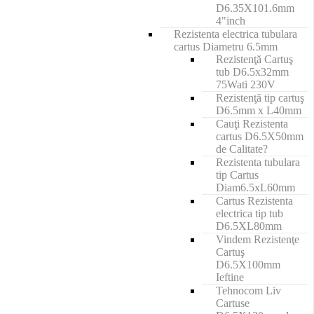
D6.35X101.6mm
4"inch
Rezistenta electrica tubulara
cartus Diametru 6.5mm
Rezistenţă Cartuş
tub D6.5x32mm
75Wati 230V
Rezistenţă tip cartuş
D6.5mm x L40mm
Cauţi Rezistenta
cartus D6.5X50mm
de Calitate?
Rezistenta tubulara
tip Cartus
Diam6.5xL60mm
Cartus Rezistenta
electrica tip tub
D6.5XL80mm
Vindem Rezistenţe
Cartuş
D6.5X100mm
Ieftine
Tehnocom Liv
Cartuse