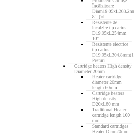
Producem Cartuşe
Încălzitoare
Diam19.05xL203.2
8" Ţoli
Rezistente de
incalzire tip cartus
D19.05xL254mm
10"
Rezistente electrice
tip cartus
D19.05xL304.8mm(1
Preturi
Cartridge heaters High density
Diameter 20mm
Heater cartridge
diameter 20mm
length 60mm
Cartridge heaters
High density
D20xL80 mm
Traditional Heater
cartridge length 100
mm
Standard cartridges
Heater Diam20mm