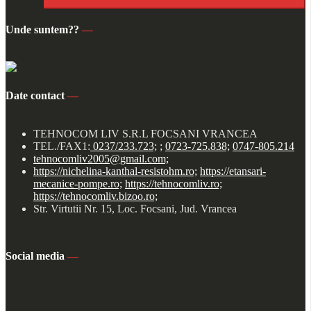
Unde suntem??
—
Date contact
—
TEHNOCOM LIV S.R.L FOCSANI VRANCEA
TEL./FAX1:
0237/233.723;
;
0723-725.838;
0747-805.214
tehnocomliv2005@gmail.com;
https://nichelina-kanthal-resistohm.ro;
https://etansari-
mecanice-pompe.ro;
https://tehnocomliv.ro;
https://tehnocomliv.bizoo.ro;
Str. Virtutii Nr. 15, Loc. Focsani, Jud. Vrancea
Social media
—