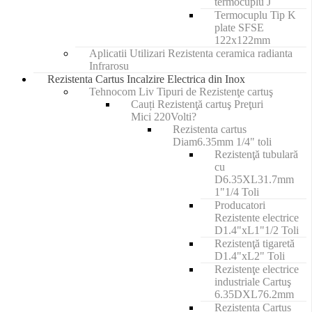
termocuplu J
Termocuplu Tip K
plate SFSE
122x122mm
Aplicatii Utilizari Rezistenta ceramica radianta
Infrarosu
Rezistenta Cartus Incalzire Electrica din Inox
Tehnocom Liv Tipuri de Rezistenţe cartuş
Cauți Rezistenţă cartuş Preţuri
Mici 220Volti?
Rezistenta cartus
Diam6.35mm 1/4" toli
Rezistenţă tubulară
cu
D6.35XL31.7mm
1"1/4 Toli
Producatori
Rezistente electrice
D1.4"xL1"1/2 Toli
Rezistenţă tigaretă
D1.4"xL2" Toli
Rezistenţe electrice
industriale Cartuş
6.35DXL76.2mm
Rezistenta Cartus