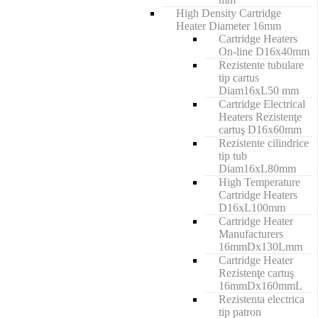
High Density Cartridge
Heater Diameter 16mm
Cartridge Heaters
On-line D16x40mm
Rezistente tubulare
tip cartus
Diam16xL50 mm
Cartridge Electrical
Heaters Rezistenţe
cartuş D16x60mm
Rezistente cilindrice
tip tub
Diam16xL80mm
High Temperature
Cartridge Heaters
D16xL100mm
Cartridge Heater
Manufacturers
16mmDx130Lmm
Cartridge Heater
Rezistenţe cartuş
16mmDx160mmL
Rezistenta electrica
tip patron