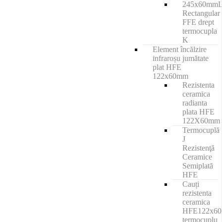
245x60mm
Rectangular
FFE drept
termocupla
K
Element încălzire
infraroșu jumătate
plat HFE
122x60mm
Rezistenta
ceramica
radianta
plata HFE
122X60mm
Termocuplă
J
Rezistenţă
Ceramice
Semiplată
HFE
Cauți
rezistenta
ceramica
HFE122x6
termocuplu