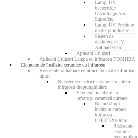
Lămpi UV
bactericide
Dezinfecţie Aer
Suprafeţe
Lampi UV Presiune
medie pt industrie
Sistem de
dezinfecție UV
Antibacterian
Aplicatii Utilizari
Aplicatii Utilizari Lampa cu infrarosu TOSHIBA
Elemente de încălzire ceramice cu infrarosu
Rezistenţe radiatoare ceramice încălzire infraroşu
tipuri
Rezistente electrice ceramice incalzire
infrarosu dreptunghiulare
Elemente încălzire cu
infraroșu ceramică curbate
Becuri lămpi
încălzire curbata
infraroșu
FTE245X60mm
Rezistenta
ceramica
rectangulara