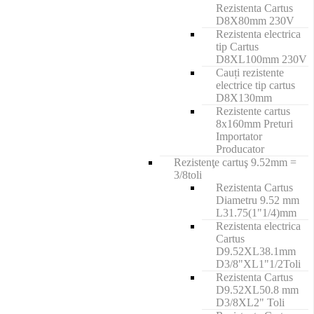
Rezistenta Cartus
D8X80mm 230V
Rezistenta electrica
tip Cartus
D8XL100mm 230V
Cauți rezistente
electrice tip cartus
D8X130mm
Rezistente cartus
8x160mm Preturi
Importator
Producator
Rezistenţe cartuş 9.52mm =
3/8toli
Rezistenta Cartus
Diametru 9.52 mm
L31.75(1"1/4)mm
Rezistenta electrica
Cartus
D9.52XL38.1mm
D3/8"XL1"1/2Toli
Rezistenta Cartus
D9.52XL50.8 mm
D3/8XL2" Toli