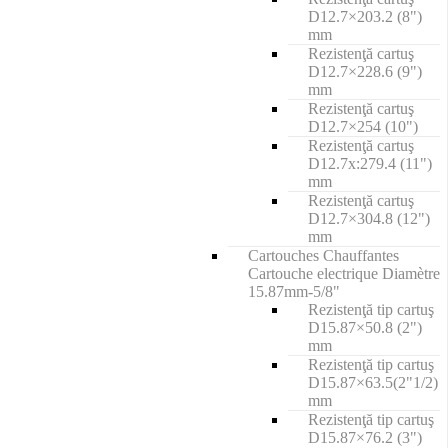
D12.7×203.2 (8")
mm
Rezistenţă cartuş
D12.7×228.6 (9")
mm
Rezistenţă cartuş
D12.7×254 (10")
Rezistenţă cartuş
D12.7x:279.4 (11")
mm
Rezistenţă cartuş
D12.7×304.8 (12")
mm
Cartouches Chauffantes
Cartouche electrique Diamètre
15.87mm-5/8"
Rezistenţă tip cartuş
D15.87×50.8 (2")
mm
Rezistenţă tip cartuş
D15.87×63.5(2"1/2)
mm
Rezistenţă tip cartuş
D15.87×76.2 (3")