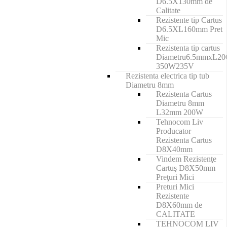
D6.5X130mm de
Calitate
Rezistente tip Cartus
D6.5XL160mm Pret
Mic
Rezistenta tip cartus
Diametru6.5mmxL2
350W235V
Rezistenta electrica tip tub
Diametru 8mm
Rezistenta Cartus
Diametru 8mm
L32mm 200W
Tehnocom Liv
Producator
Rezistenta Cartus
D8X40mm
Vindem Rezistenţe
Cartuş D8X50mm
Preţuri Mici
Preturi Mici
Rezistente
D8X60mm de
CALITATE
TEHNOCOM LIV