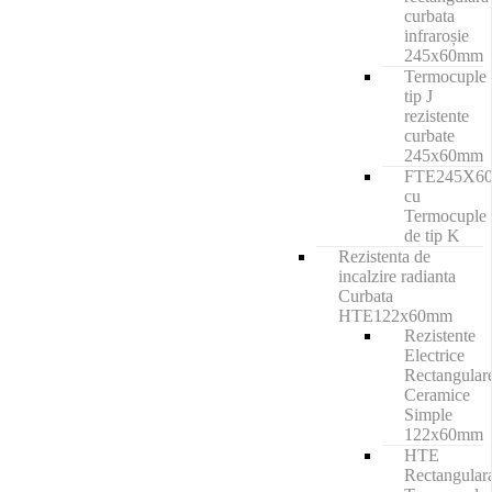
curbata
infraroșie
245x60mm
Termocuple
tip J
rezistente
curbate
245x60mm
FTE245X6
cu
Termocuple
de tip K
Rezistenta de
incalzire radianta
Curbata
HTE122x60mm
Rezistente
Electrice
Rectangular
Ceramice
Simple
122x60mm
HTE
Rectangular