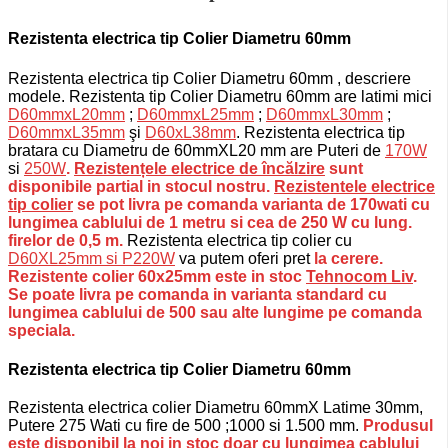
Rezistenta electrica tip Colier Diametru 60mm
Rezistenta electrica tip Colier Diametru 60mm , descriere
modele. Rezistenta tip Colier Diametru 60mm are latimi mici
D60mmxL20mm
;
D60mmxL25mm
;
D60mmxL30mm
;
D60mmxL35mm
şi
D60xL38mm
. Rezistenta electrica tip
bratara cu Diametru de 60mmXL20 mm are Puteri de
170W
si
250W
.
Rezistențele electrice de încălzire
sunt
disponibile partial in stocul nostru.
Rezistentele electrice
tip colier
se pot livra pe comanda varianta de 170wati cu
lungimea cablului de 1 metru si cea de 250 W cu lung.
firelor de 0,5 m.
Rezistenta electrica tip colier cu
D60XL25mm si P220W
va putem oferi pret
la cerere.
Rezistente colier 60x25mm este in stoc
Tehnocom Liv
.
Se poate livra pe comanda in varianta standard cu
lungimea cablului de 500 sau alte lungime pe comanda
speciala.
Rezistenta electrica tip Colier Diametru 60mm
Rezistenta electrica colier Diametru 60mmX Latime 30mm,
Putere 275 Wati cu fire de 500 ;1000 si 1.500 mm.
Produsul
este disponibil la noi in stoc doar cu lungimea cablului