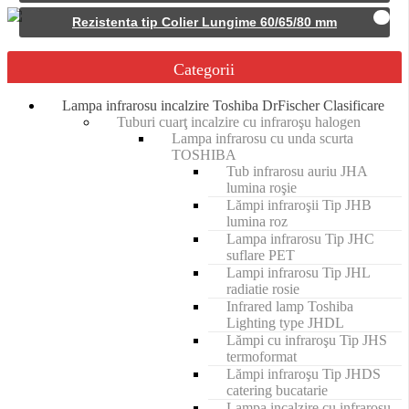
Rezistenta tip Colier Lungime 60/65/80 mm
Categorii
Lampa infrarosu incalzire Toshiba DrFischer Clasificare
Tuburi cuarţ incalzire cu infraroşu halogen
Lampa infrarosu cu unda scurta
TOSHIBA
Tub infrarosu auriu JHA
lumina roşie
Lămpi infraroşii Tip JHB
lumina roz
Lampa infrarosu Tip JHC
suflare PET
Lampi infrarosu Tip JHL
radiatie rosie
Infrared lamp Toshiba
Lighting type JHDL
Lămpi cu infraroşu Tip JHS
termoformat
Lămpi infraroşu Tip JHDS
catering bucatarie
Lampa incalzire cu infrarosu