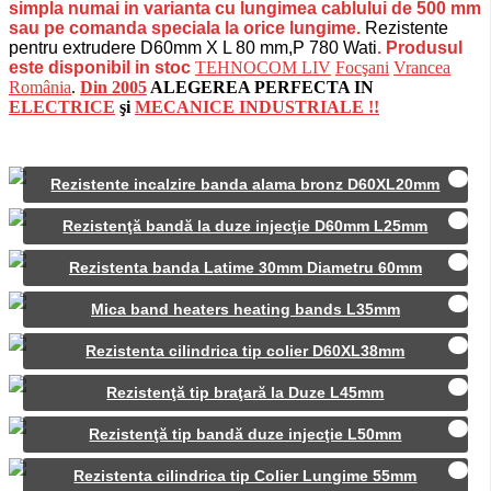
simpla numai in varianta cu lungimea cablului de 500 mm
sau pe comanda speciala la orice lungime.
Rezistente
pentru extrudere D60mm X L 80 mm,P 780 Wati
. Produsul
este disponibil in stoc
TEHNOCOM LIV
Focşani
Vrancea
România
.
Din 2005
ALEGEREA PERFECTA IN
ELECTRICE
şi
MECANICE INDUSTRIALE !!
Rezistente incalzire banda alama bronz D60XL20mm
Rezistenţă bandă la duze injecţie D60mm L25mm
Rezistenta banda Latime 30mm Diametru 60mm
Mica band heaters heating bands L35mm
Rezistenta cilindrica tip colier D60XL38mm
Rezistenţă tip braţară la Duze L45mm
Rezistenţă tip bandă duze injecţie L50mm
Rezistenta cilindrica tip Colier Lungime 55mm