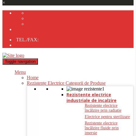
×
Contact Rapid
TEL./FAX:
0237/233.723;
;
0723-725.838;
0747-805.214
tehnocomliv2005@gmail.com;
Toggle navigation
Menu
Home
Rezistențe Electrice Categorii de Produse
Rezistente electrice
industriale de incalzire
Rezistente electrice
încălzire prin radiatie
Electrice pentru sterilizare
Rezistente electrice
încălzire fluide prin
imersie