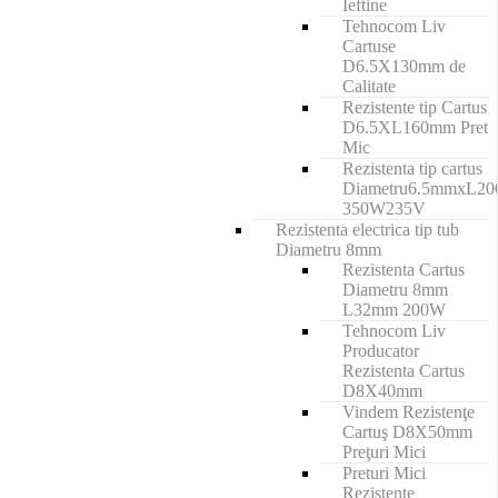
Ieftine
Tehnocom Liv
Cartuse
D6.5X130mm de
Calitate
Rezistente tip Cartus
D6.5XL160mm Pret
Mic
Rezistenta tip cartus
Diametru6.5mmxL2
350W235V
Rezistenta electrica tip tub
Diametru 8mm
Rezistenta Cartus
Diametru 8mm
L32mm 200W
Tehnocom Liv
Producator
Rezistenta Cartus
D8X40mm
Vindem Rezistenţe
Cartuş D8X50mm
Preţuri Mici
Preturi Mici
Rezistente