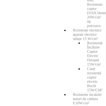
Bun
Rezistenta
cuptor
D16X34mm
20W/cm²
tip
potcoava
Rezistențe electrice
aparate electrice
utilaje 15 W/cm²
Rezistență
Încălzire
Cuptor
Electric
Dreaptă
15W/cm²
Cauți
rezistență
cuptor
electric
Buclă
15W/CM²
Rezistente incalzire
tunuri de caldura
E10W/cm²