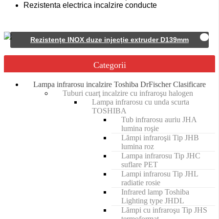
Rezistenta electrica incalzire conducte
Rezistenţe INOX duze injecţie extruder D139mm
Categorii
Lampa infrarosu incalzire Toshiba DrFischer Clasificare
Tuburi cuarţ incalzire cu infraroşu halogen
Lampa infrarosu cu unda scurta
TOSHIBA
Tub infrarosu auriu JHA
lumina roşie
Lămpi infraroşii Tip JHB
lumina roz
Lampa infrarosu Tip JHC
suflare PET
Lampi infrarosu Tip JHL
radiatie rosie
Infrared lamp Toshiba
Lighting type JHDL
Lămpi cu infraroşu Tip JHS
termoformat