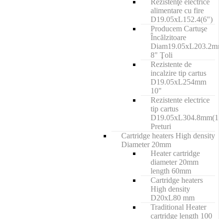
Rezistenţe electrice
alimentare cu fire
D19.05xL152.4(6")
Producem Cartuşe
Încălzitoare
Diam19.05xL203.2
8" Ţoli
Rezistente de
incalzire tip cartus
D19.05xL254mm
10"
Rezistente electrice
tip cartus
D19.05xL304.8mm(1
Preturi
Cartridge heaters High density
Diameter 20mm
Heater cartridge
diameter 20mm
length 60mm
Cartridge heaters
High density
D20xL80 mm
Traditional Heater
cartridge length 100