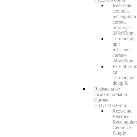
Rezistenta
ceramica
rectangulara
curbata
infraroșie
245x60mm
Termocuple
tip J
rezistente
curbate
245x60mm
FTE245X6
cu
Termocuple
de tip K
Rezistenta de
incalzire radianta
Curbata
HTE122x60mm
Rezistente
Electrice
Rectangular
Ceramice
Simple