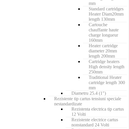
mm
Standard cartridges
Heater Diam20mm
length 130mm
Cartouche
chauffante haute
charge longueur
160mm
Heater cartridge
diameter 20mm
length 200mm
Cartridge heaters
High density length
250mm
Traditional Heater
cartridge length 300
mm
Diametru 25.4 (1")
Rezistente tip cartus tensiuni speciale
nestandardizate
Rezistenta electrica tip cartus
12 Volti
Rezistente electrice cartus
nonstandard 24 Volti