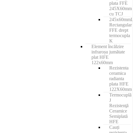
plata FFE
245X60mm
cu TCJ
245x60mm
Rectangular
FFE drept
termocupla
K
Element încălzire
infraroșu jumătate
plat HFE
122x60mm
Rezistenta
ceramica
radianta
plata HFE
122X60mm
Termocuplă
J
Rezistenţă
Ceramice
Semiplată
HFE
Cauți
rezistenta