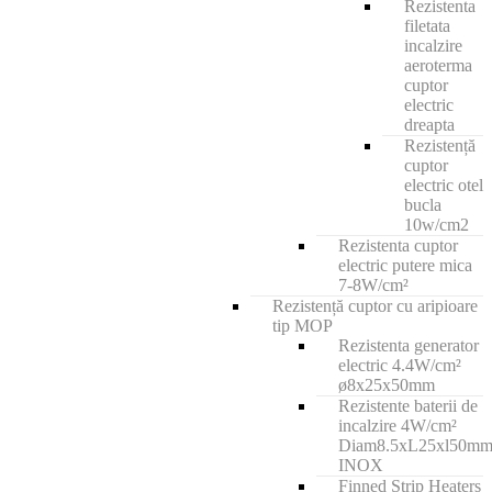
Rezistenta
filetata
incalzire
aeroterma
cuptor
electric
dreapta
Rezistență
cuptor
electric otel
bucla
10w/cm2
Rezistenta cuptor
electric putere mica
7-8W/cm²
Rezistență cuptor cu aripioare
tip MOP
Rezistenta generator
electric 4.4W/cm²
ø8x25x50mm
Rezistente baterii de
incalzire 4W/cm²
Diam8.5xL25xl50m
INOX
Finned Strip Heaters