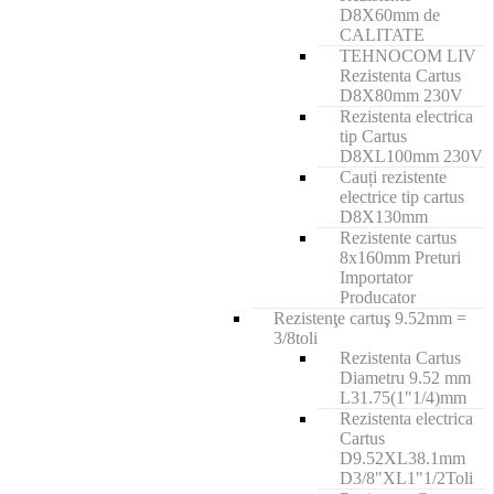
D8X60mm de
CALITATE
TEHNOCOM LIV
Rezistenta Cartus
D8X80mm 230V
Rezistenta electrica
tip Cartus
D8XL100mm 230V
Cauți rezistente
electrice tip cartus
D8X130mm
Rezistente cartus
8x160mm Preturi
Importator
Producator
Rezistenţe cartuş 9.52mm =
3/8toli
Rezistenta Cartus
Diametru 9.52 mm
L31.75(1"1/4)mm
Rezistenta electrica
Cartus
D9.52XL38.1mm
D3/8"XL1"1/2Toli