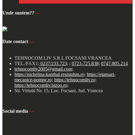
Unde suntem??
—
Date contact
—
TEHNOCOM LIV S.R.L FOCSANI VRANCEA
TEL./FAX1:
0237/233.723;
;
0723-725.838;
0747-805.214
tehnocomliv2005@gmail.com;
https://nichelina-kanthal-resistohm.ro;
https://etansari-
mecanice-pompe.ro;
https://tehnocomliv.ro;
https://tehnocomliv.bizoo.ro;
Str. Virtutii Nr. 15, Loc. Focsani, Jud. Vrancea
Social media
—