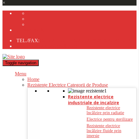
×
Contact Rapid
TEL./FAX:
0237/233.723;
;
0723-725.838;
0747-805.214
tehnocomliv2005@gmail.com;
Toggle navigation
Menu
Home
Rezistențe Electrice Categorii de Produse
Rezistente electrice
industriale de incalzire
Rezistente electrice
încălzire prin radiatie
Electrice pentru sterilizare
Rezistente electrice
încălzire fluide prin
imersie