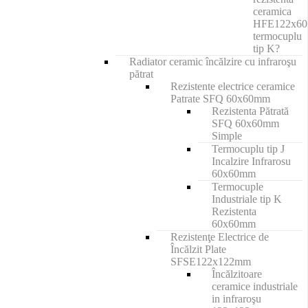
ceramica
HFE122x6
termocuplu
tip K?
Radiator ceramic încălzire cu infraroşu
pătrat
Rezistente electrice ceramice
Patrate SFQ 60x60mm
Rezistenta Pătrată
SFQ 60x60mm
Simple
Termocuplu tip J
Incalzire Infrarosu
60x60mm
Termocuple
Industriale tip K
Rezistenta
60x60mm
Rezistenţe Electrice de
Încălzit Plate
SFSE122x122mm
Încălzitoare
ceramice industriale
in infraroşu