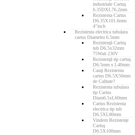
industriale Cartuş
6.35DXL76.2mm
Rezistenta Cartus
D6.35X101.6mm
4"inch
Rezistenta electrica tubulara
cartus Diametru 6.5mm
Rezistenţă Cartuş
tub D6.5x32mm
75Wati 230V
Rezistenţă tip cartuş
D6.5mm x L40mm
Cauţi Rezistenta
cartus D6.5X50mm
de Calitate?
Rezistenta tubulara
tip Cartus
Diam6.5xL60mm
Cartus Rezistenta
electrica tip tub
D6.5XL80mm
Vindem Rezistenţe
Cartuş
D6.5X100mm