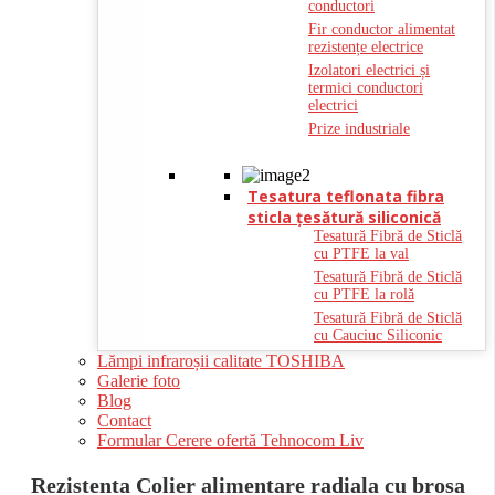
conductori
Fir conductor alimentat
rezistențe electrice
Izolatori electrici și
termici conductori
electrici
Prize industriale
Tesatura teflonata fibra
sticla ţesătură siliconică
Tesatură Fibră de Sticlă
cu PTFE la val
Tesatură Fibră de Sticlă
cu PTFE la rolă
Tesatură Fibră de Sticlă
cu Cauciuc Siliconic
Lămpi infraroșii calitate TOSHIBA
Galerie foto
Blog
Contact
Formular Cerere ofertă Tehnocom Liv
Rezistenta Colier alimentare radiala cu brosa