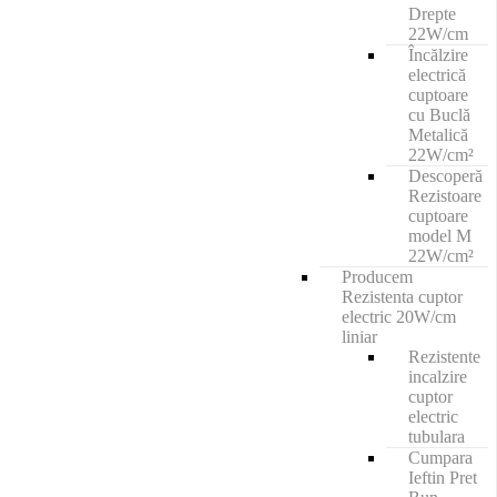
Drepte
22W/cm
Încălzire
electrică
cuptoare
cu Buclă
Metalică
22W/cm²
Descoperă
Rezistoare
cuptoare
model M
22W/cm²
Producem
Rezistenta cuptor
electric 20W/cm
liniar
Rezistente
incalzire
cuptor
electric
tubulara
Cumpara
Ieftin Pret