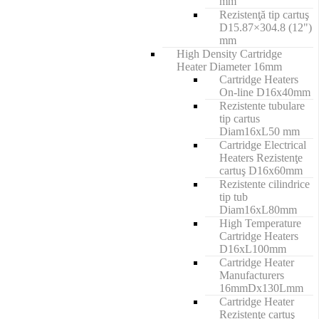
mm
Rezistenţă tip cartuş
D15.87×304.8 (12")
mm
High Density Cartridge
Heater Diameter 16mm
Cartridge Heaters
On-line D16x40mm
Rezistente tubulare
tip cartus
Diam16xL50 mm
Cartridge Electrical
Heaters Rezistenţe
cartuş D16x60mm
Rezistente cilindrice
tip tub
Diam16xL80mm
High Temperature
Cartridge Heaters
D16xL100mm
Cartridge Heater
Manufacturers
16mmDx130Lmm
Cartridge Heater
Rezistenţe cartuş