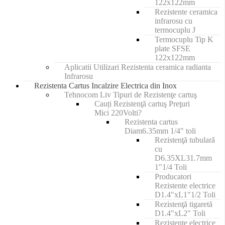
122x122mm
Rezistente ceramica
infrarosu cu
termocuplu J
Termocuplu Tip K
plate SFSE
122x122mm
Aplicatii Utilizari Rezistenta ceramica radianta
Infrarosu
Rezistenta Cartus Incalzire Electrica din Inox
Tehnocom Liv Tipuri de Rezistenţe cartuş
Cauți Rezistenţă cartuş Preţuri
Mici 220Volti?
Rezistenta cartus
Diam6.35mm 1/4" toli
Rezistenţă tubulară
cu
D6.35XL31.7mm
1"1/4 Toli
Producatori
Rezistente electrice
D1.4"xL1"1/2 Toli
Rezistenţă tigaretă
D1.4"xL2" Toli
Rezistenţe electrice