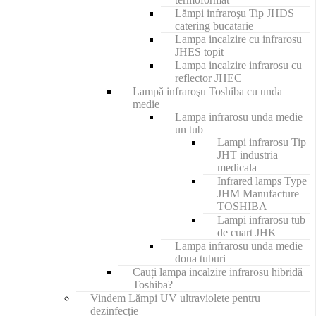
Lămpi infraroşu Tip JHDS
catering bucatarie
Lampa incalzire cu infrarosu
JHES topit
Lampa incalzire infrarosu cu
reflector JHEC
Lampă infraroşu Toshiba cu unda
medie
Lampa infrarosu unda medie
un tub
Lampi infrarosu Tip
JHT industria
medicala
Infrared lamps Type
JHM Manufacture
TOSHIBA
Lampi infrarosu tub
de cuart JHK
Lampa infrarosu unda medie
doua tuburi
Cauți lampa incalzire infrarosu hibridă
Toshiba?
Vindem Lămpi UV ultraviolete pentru
dezinfecție