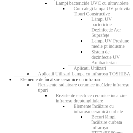
Lampi bactericide UVC cu ultraviolete
Cum alegi lampa UV potrivita
Tipuri Constructive
Lămpi UV
bactericide
Dezinfecţie Aer
Suprafeţe
Lampi UV Presiune
medie pt industrie
Sistem de
dezinfecție UV
Antibacterian
Aplicatii Utilizari
Aplicatii Utilizari Lampa cu infrarosu TOSHIBA
Elemente de încălzire ceramice cu infrarosu
Rezistenţe radiatoare ceramice încălzire infraroşu
tipuri
Rezistente electrice ceramice incalzire
infrarosu dreptunghiulare
Elemente încălzire cu
infraroșu ceramică curbate
Becuri lămpi
încălzire curbata
infraroșu
FTE245X60mm