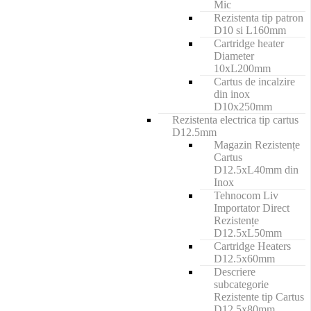
Mic
Rezistenta tip patron
D10 si L160mm
Cartridge heater
Diameter
10xL200mm
Cartus de incalzire
din inox
D10x250mm
Rezistenta electrica tip cartus
D12.5mm
Magazin Rezistențe
Cartus
D12.5xL40mm din
Inox
Tehnocom Liv
Importator Direct
Rezistențe
D12.5xL50mm
Cartridge Heaters
D12.5x60mm
Descriere
subcategorie
Rezistente tip Cartus
D12.5x80mm