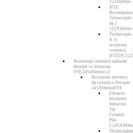
122x60mm
HTE
Rectangular
Termocuplu
tip J
122X60mm
Termocupla
K si
rezistenta
ceramica
HTEDC12
Rezistenţă ceramică radiantă
dreaptă cu infraroşu
FFE245x60mmLxl
Rezistente electrice
tip ceramice Dreapte
245X60mmFFE
Element
Incalzitor
Infrarosu
Tip
Ceramic
Plat
L245Xl60
Dreptunghiu