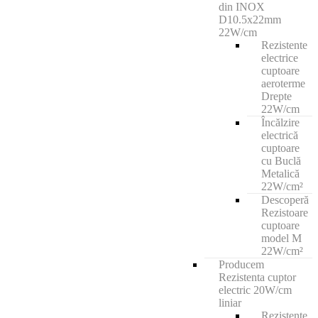
din INOX
D10.5x22mm
22W/cm
Rezistente
electrice
cuptoare
aeroterme
Drepte
22W/cm
Încălzire
electrică
cuptoare
cu Buclă
Metalică
22W/cm²
Descoperă
Rezistoare
cuptoare
model M
22W/cm²
Producem
Rezistenta cuptor
electric 20W/cm
liniar
Rezistente