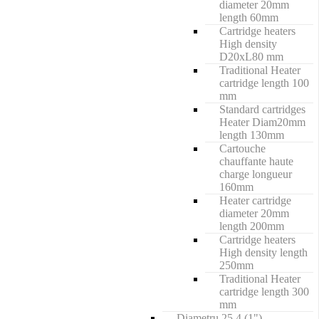
diameter 20mm
length 60mm
Cartridge heaters
High density
D20xL80 mm
Traditional Heater
cartridge length 100
mm
Standard cartridges
Heater Diam20mm
length 130mm
Cartouche
chauffante haute
charge longueur
160mm
Heater cartridge
diameter 20mm
length 200mm
Cartridge heaters
High density length
250mm
Traditional Heater
cartridge length 300
mm
Diametru 25.4 (1")