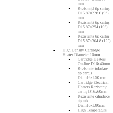
mm
Rezistenţă tip cartuş
D15.87×228.6 (9")
mm
Rezistenţă tip cartuş
D15.87×254 (10")
mm
Rezistenţă tip cartuş
D15.87×304.8 (12")
mm
High Density Cartridge
Heater Diameter 16mm
Cartridge Heaters
On-line D16x40mm
Rezistente tubulare
tip cartus
Diam16xL50 mm
Cartridge Electrical
Heaters Rezistenţe
cartuş D16x60mm
Rezistente cilindrice
tip tub
Diam16xL80mm
High Temperature