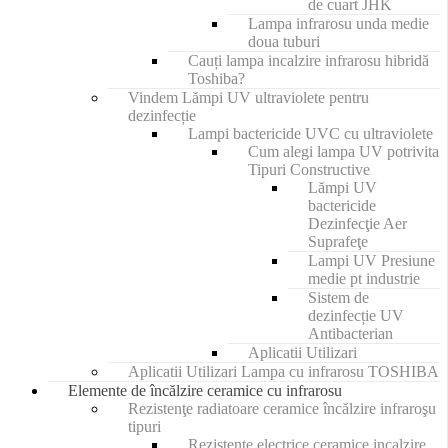
de cuart JHK
Lampa infrarosu unda medie
doua tuburi
Cauți lampa incalzire infrarosu hibridă
Toshiba?
Vindem Lămpi UV ultraviolete pentru
dezinfecție
Lampi bactericide UVC cu ultraviolete
Cum alegi lampa UV potrivita
Tipuri Constructive
Lămpi UV
bactericide
Dezinfecţie Aer
Suprafeţe
Lampi UV Presiune
medie pt industrie
Sistem de
dezinfecție UV
Antibacterian
Aplicatii Utilizari
Aplicatii Utilizari Lampa cu infrarosu TOSHIBA
Elemente de încălzire ceramice cu infrarosu
Rezistenţe radiatoare ceramice încălzire infraroşu
tipuri
Rezistente electrice ceramice incalzire