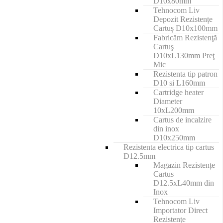
D10x80mm
Tehnocom Liv
Depozit Rezistențe
Cartuș D10x100mm
Fabricăm Rezistenţă
Cartuş
D10xL130mm Preţ
Mic
Rezistenta tip patron
D10 si L160mm
Cartridge heater
Diameter
10xL200mm
Cartus de incalzire
din inox
D10x250mm
Rezistenta electrica tip cartus
D12.5mm
Magazin Rezistențe
Cartus
D12.5xL40mm din
Inox
Tehnocom Liv
Importator Direct
Rezistențe