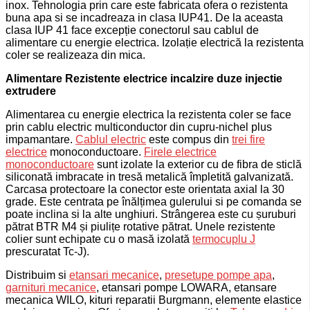
inox. Tehnologia prin care este fabricata ofera o rezistenta
buna apa si se incadreaza in clasa IUP41. De la aceasta
clasa IUP 41 face excepție conectorul sau cablul de
alimentare cu energie electrica.
Izolație electrică la rezistenta
coler se realizeaza din mica.
Alimentare Rezistente electrice incalzire duze injectie
extrudere
Alimentarea cu energie electrica la rezistenta coler se face
prin cablu electric multiconductor din cupru-nichel plus
impamantare.
Cablul electric
este compus din
trei fire
electrice
monoconductoare.
Firele electrice
monoconductoare
sunt izolate la exterior cu de fibra de sticlă
siliconată imbracate in tresă metalică împletită galvanizată.
Carcasa protectoare la conector este orientata axial la 30
grade. Este centrata pe înălțimea gulerului si pe comanda se
poate inclina si la alte unghiuri.
Strângerea este cu șuruburi
pătrat BTR M4 și piulițe rotative pătrat.
Unele rezistente
colier sunt echipate cu o masă izolată
termocuplu J
prescuratat Tc-J).
Distribuim si
etansari mecanice
,
presetupe pompe apa
,
garnituri mecanice
, etansari pompe LOWARA, etansare
mecanica WILO, kituri reparatii Burgmann, elemente elastice