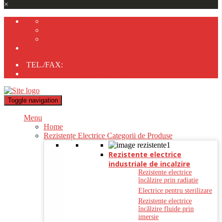
×
Contact Rapid
TEL./FAX:
0237/233.723;
;
0723-725.838;
0747-805.214
tehnocomliv2005@gmail.com;
Toggle navigation
Menu
Home
Rezistențe Electrice Categorii de Produse
Rezistente electrice
industriale de incalzire
Rezistente electrice
încălzire prin radiatie
Electrice pentru sterilizare
Rezistente electrice
încălzire fluide prin
imersie