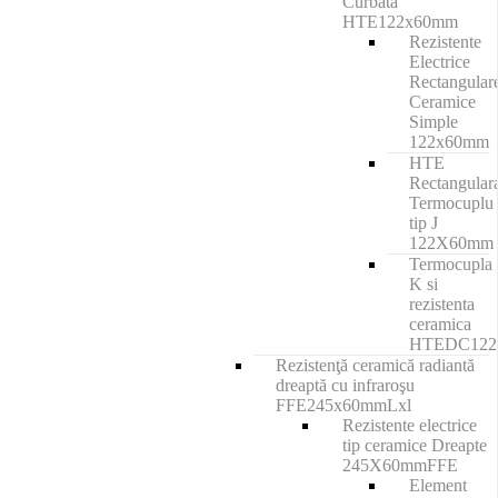
Curbata
HTE122x60mm
Rezistente
Electrice
Rectangular
Ceramice
Simple
122x60mm
HTE
Rectangular
Termocuplu
tip J
122X60mm
Termocupla
K si
rezistenta
ceramica
HTEDC12
Rezistenţă ceramică radiantă
dreaptă cu infraroşu
FFE245x60mmLxl
Rezistente electrice
tip ceramice Dreapte
245X60mmFFE
Element