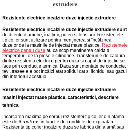
extrudere
Rezistente electrice incalzire duze injectie extrudere
Rezistente electrice incalzire duze injectie extrudere sunt
de diferite diametre, înălțimi, puteri si tensiuni. Rezistentele
tip colier sunt utilizare pentru menţinerea si încălzirea
duzelor de la masinile de injectat mase plastice.
Rezistentele
electrice pentru duze
au ca scop mentinerea calda a
temperaturii de la piesele cilindrice.
Transferurile de căldură
dintre rezistenta electrice pentru duza și capul de injectie se
face prin conducție termica. Daca sunt montate pe conducte,
tevi, trasee ele pot încălzi atat solidul cat si lichidul sau gazul
din interiorul acestuia.
Rezistente electrice incalzire duze injectie extrudere
masini injectat mase plastice, caracteristici, descriere
tehnica
Incarcarea maxima pe corpul rezistentei tip colier din alama
este de 6,5 w/cm², în funcție de condițiile de exploatare.
Rezistenta tip colier incalzire duza se fabrica
din alamă sau