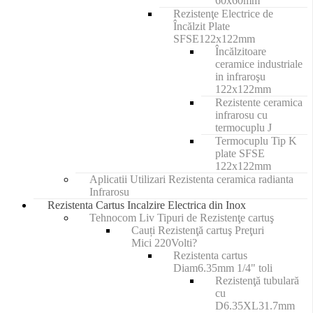
60x60mm
Rezistenţe Electrice de
Încălzit Plate
SFSE122x122mm
Încălzitoare
ceramice industriale
in infraroşu
122x122mm
Rezistente ceramica
infrarosu cu
termocuplu J
Termocuplu Tip K
plate SFSE
122x122mm
Aplicatii Utilizari Rezistenta ceramica radianta
Infrarosu
Rezistenta Cartus Incalzire Electrica din Inox
Tehnocom Liv Tipuri de Rezistenţe cartuş
Cauți Rezistenţă cartuş Preţuri
Mici 220Volti?
Rezistenta cartus
Diam6.35mm 1/4" toli
Rezistenţă tubulară
cu
D6.35XL31.7mm