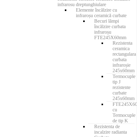
infrarosu dreptunghiulare
Elemente încălzire cu
infraroșu ceramică curbate
Becuri lămpi
încălzire curbata
infraroșu
FTE245X60mm
Rezistenta
ceramica
rectangulara
curbata
infraroșie
245x60mm
Termocuple
tip J
rezistente
curbate
245x60mm
FTE245X6
cu
Termocuple
de tip K
Rezistenta de
incalzire radianta