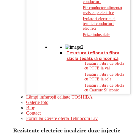
conductori
Fir conductor alimentat
rezistențe electrice
Izolatori electrici și
termici conductori
electrici
Prize industriale
Tesatura teflonata fibra
sticla ţesătură siliconică
Tesatură Fibră de Sticlă
cu PTFE la val
Tesatură Fibră de Sticlă
cu PTFE la rolă
Tesatură Fibră de Sticlă
cu Cauciuc Siliconic
Lămpi infraroșii calitate TOSHIBA
Galerie foto
Blog
Contact
Formular Cerere ofertă Tehnocom Liv
Rezistente electrice incalzire duze injectie