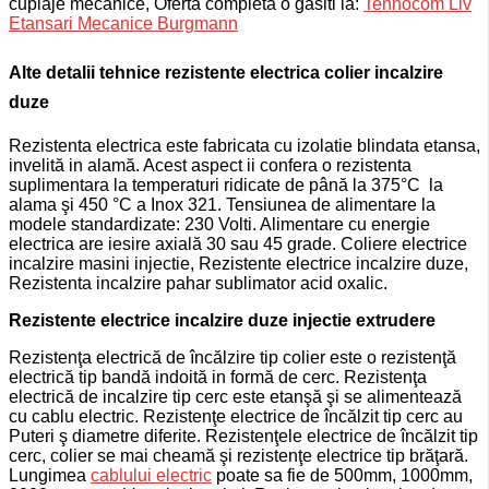
cuplaje mecanice, Oferta completa o gasiti la:
Tehnocom Liv
Etansari Mecanice Burgmann
Alte detalii tehnice r
ezistente electrica colier incalzire
duze
Rezistenta electrica este fabricata cu izolatie blindata etansa,
invelită in alamă. Acest aspect ii confera o rezistenta
suplimentara la temperaturi ridicate de până la 375°C la
alama şi 450 °C a Inox 321. Tensiunea de alimentare la
modele standardizate: 230 Volti. Alimentare cu energie
electrica are iesire axială 30 sau 45 grade. Coliere electrice
incalzire masini injectie, Rezistente electrice incalzire duze,
Rezistenta incalzire pahar sublimator acid oxalic.
Rezistente electrice incalzire duze injectie extrudere
Rezistenţa electrică de încălzire tip colier este o rezistenţă
electrică tip bandă indoită in formă de cerc. Rezistenţa
electrică de incalzire tip cerc este etanşă şi se alimentează
cu cablu electric. Rezistenţe electrice de încălzit tip cerc au
Puteri ş diametre diferite. Rezistenţele electrice de încălzit tip
cerc, colier se mai cheamă şi rezistenţe electrice tip brăţară.
Lungimea
cablului electric
poate sa fie de 500mm, 1000mm,