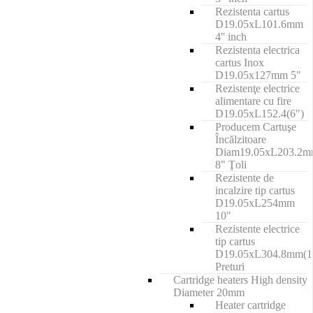
Rezistenta cartus
D19.05xL101.6mm
4'' inch
Rezistenta electrica
cartus Inox
D19.05x127mm 5"
Rezistenţe electrice
alimentare cu fire
D19.05xL152.4(6")
Producem Cartuşe
Încălzitoare
Diam19.05xL203.2
8" Ţoli
Rezistente de
incalzire tip cartus
D19.05xL254mm
10"
Rezistente electrice
tip cartus
D19.05xL304.8mm(1
Preturi
Cartridge heaters High density
Diameter 20mm
Heater cartridge