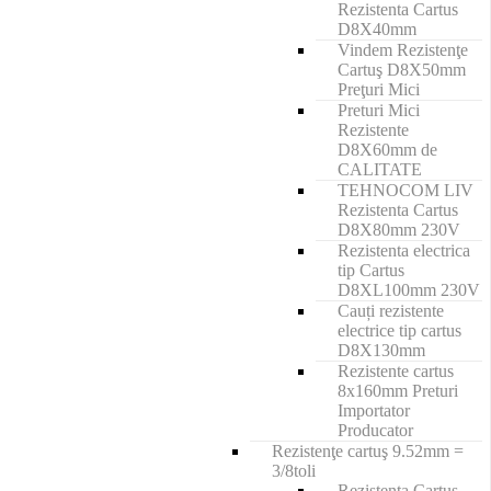
Rezistenta Cartus
D8X40mm
Vindem Rezistenţe
Cartuş D8X50mm
Preţuri Mici
Preturi Mici
Rezistente
D8X60mm de
CALITATE
TEHNOCOM LIV
Rezistenta Cartus
D8X80mm 230V
Rezistenta electrica
tip Cartus
D8XL100mm 230V
Cauți rezistente
electrice tip cartus
D8X130mm
Rezistente cartus
8x160mm Preturi
Importator
Producator
Rezistenţe cartuş 9.52mm =
3/8toli
Rezistenta Cartus