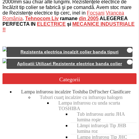
2000mm sau chiar alte lungimi. Rezistenţele electrice de
încălzit tip colier se fabrică şi pe comandă. Avem stoc mare
de Rezistenţe electrice tip cerc, inel in
Focşani
Vrancea
România
.
Tehnocom Liv
ramane
din 2005
ALEGEREA
PERFECTA IN
ELECTRICE
şi
MECANICE INDUSTRIALE
!!
Rezistenta electrica incalzit colier banda tipuri
Aplicatii Utilizari Rezistente electrice banda colier
Categorii
Lampa infrarosu incalzire Toshiba DrFischer Clasificare
Tuburi cuarţ incalzire cu infraroşu halogen
Lampa infrarosu cu unda scurta
TOSHIBA
Tub infrarosu auriu JHA
lumina roşie
Lămpi infraroşii Tip JHB
lumina roz
Lampa infrarosu Tip JHC