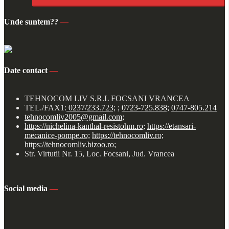
Unde suntem??
—
Date contact
—
TEHNOCOM LIV S.R.L FOCSANI VRANCEA
TEL./FAX1:
0237/233.723;
;
0723-725.838;
0747-805.214
tehnocomliv2005@gmail.com;
https://nichelina-kanthal-resistohm.ro;
https://etansari-
mecanice-pompe.ro;
https://tehnocomliv.ro;
https://tehnocomliv.bizoo.ro;
Str. Virtutii Nr. 15, Loc. Focsani, Jud. Vrancea
Social media
—