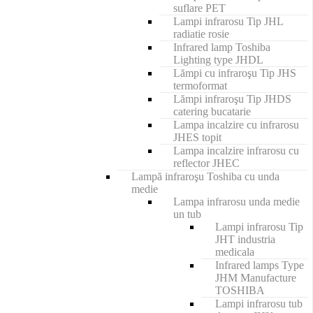
suflare PET
Lampi infrarosu Tip JHL
radiatie rosie
Infrared lamp Toshiba
Lighting type JHDL
Lămpi cu infraroşu Tip JHS
termoformat
Lămpi infraroşu Tip JHDS
catering bucatarie
Lampa incalzire cu infrarosu
JHES topit
Lampa incalzire infrarosu cu
reflector JHEC
Lampă infraroşu Toshiba cu unda
medie
Lampa infrarosu unda medie
un tub
Lampi infrarosu Tip
JHT industria
medicala
Infrared lamps Type
JHM Manufacture
TOSHIBA
Lampi infrarosu tub