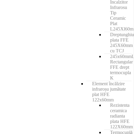
Incalzitor
Infrarosu
Tip
Ceramic
Plat
L245Xl60
Dreptunghiu
plata FFE
245X60mm
cu TCJ
245x60mm
Rectangular
FFE drept
termocupla
K
Element încălzire
infraroșu jumătate
plat HFE
122x60mm
Rezistenta
ceramica
radianta
plata HFE
122X60mm
Termocuplă