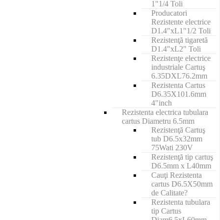
1"1/4 Toli
Producatori
Rezistente electrice
D1.4"xL1"1/2 Toli
Rezistenţă tigaretă
D1.4"xL2" Toli
Rezistenţe electrice
industriale Cartuş
6.35DXL76.2mm
Rezistenta Cartus
D6.35X101.6mm
4"inch
Rezistenta electrica tubulara
cartus Diametru 6.5mm
Rezistenţă Cartuş
tub D6.5x32mm
75Wati 230V
Rezistenţă tip cartuş
D6.5mm x L40mm
Cauţi Rezistenta
cartus D6.5X50mm
de Calitate?
Rezistenta tubulara
tip Cartus
Diam6.5xL60mm