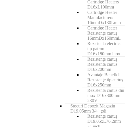
Cartridge Heaters
D16xL100mm
Cartridge Heater
Manufacturers
16mmDx130Lmm
Cartridge Heater
Rezistenţe cartuş
16mmDx160mmL
Rezistenta electrica
tip patron
D16x180mm inox
Rezistenţe cartuş
Rezistenta cartus
D16x200mm
Avantaje Beneficii
Rezistenţe tip cartuş
D16x250mm
Rezistenta cartus din
inox D16x300mm
230V
Stocuri Depozit Magazin
D19.05mm 3/4" ţoli
Rezistenţe cartuş
D19.05xL76.2mm
3" inch