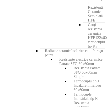
J
Rezistenţă
Ceramice
Semiplată
HFE
Cauți
rezistenta
ceramica
HFE122x6
termocuplu
tip K?
Radiator ceramic încălzire cu infraroşu
pătrat
Rezistente electrice ceramice
Patrate SFQ 60x60mm
Rezistenta Pătrată
SFQ 60x60mm
Simple
Termocuplu tip J
Incalzire Infrarosu
60x60mm
Termocuple
Industriale tip K
Rezistenta