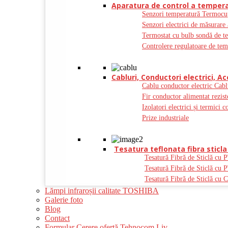
Aparatura de control a tempera
Senzori temperatură Termocu
Senzori electrici de măsurare 
Termostat cu bulb sondă de t
Controlere regulatoare de tem
Cabluri, Conductori electrici, Ac
Cablu conductor electric Cabl
Fir conductor alimentat rezist
Izolatori electrici și termici c
Prize industriale
Tesatura teflonata fibra sticla 
Tesatură Fibră de Sticlă cu 
Tesatură Fibră de Sticlă cu 
Tesatură Fibră de Sticlă cu C
Lămpi infraroșii calitate TOSHIBA
Galerie foto
Blog
Contact
Formular Cerere ofertă Tehnocom Liv