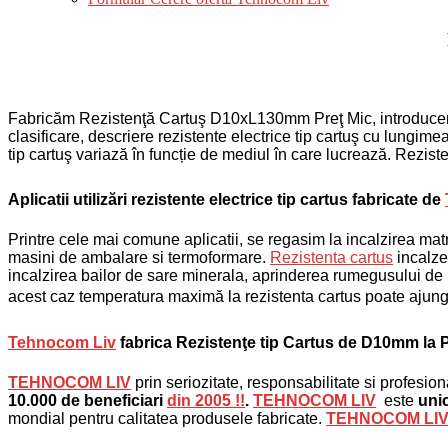
Fabricăm Rezistenţă Cartuş D10xL130mm Preţ Mic, introduce
clasificare, descriere rezistente electrice tip cartuş cu lungi
tip cartuş variază în funcție de mediul în care lucrează. Rezisten
Aplicatii utilizări rezistente electrice tip cartus fabricate de
Printre cele mai comune aplicatii, se regasim la incalzirea
matr
masini de ambalare si termoformare.
Rezistenta cartus
incalz
incalzirea
bailor de sare minerala, aprinderea rumegusului de l
acest caz temperatura maximă la rezistenta cartus poate ajunge
Tehnocom Liv
fabrica Rezistenţe tip Cartus de D10mm la P
TEHNOCOM LIV
prin seriozitate, responsabilitate si profesion
10.000 de
beneficiari
din 2005 !!
.
TEHNOCOM LIV
este
unic
mondial pentru calitatea produsele fabricate.
TEHNOCOM LI