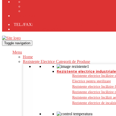
Contact Rapid
TEL./FAX:
0237/233.723;
;
0723-725.838;
0747-805.214
tehnocomliv2005@gmail.com;
Toggle navigation
Menu
Home
Rezistențe Electrice Categorii de Produse
Rezistente electrice industriale
Rezistente electrice încălzire 
Electrice pentru sterilizare
Rezistente electrice încălzire 
Rezistente electrice încălzire 
Rezistente electrice încălzit a
Rezistente electrice de incal