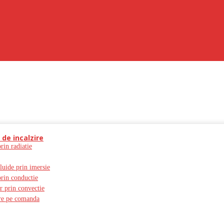
 de incalzire
prin radiatie
fluide prin imersie
prin conductie
er prin convectie
zire pe comanda