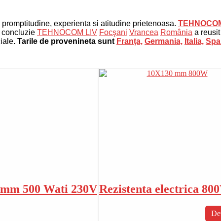
e, promptitudine, experienta si atitudine prietenoasa.
TEHNOCOM
n concluzie
TEHNOCOM LIV
Focşani
Vrancea
România
a reusit
iale
.
Tarile de provenineta sunt
Franţa,
Germania,
Italia,
Spa
0mm 500 Wati 230V
Rezistenta electrica 8
Det