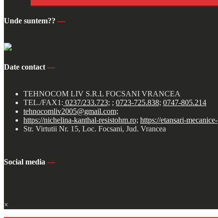
Unde suntem??
—
Date contact
—
TEHNOCOM LIV S.R.L FOCSANI VRANCEA
TEL./FAX1:
0237/233.723;
;
0723-725.838;
0747-805.214
tehnocomliv2005@gmail.com;
https://nichelina-kanthal-resistohm.ro;
https://etansari-mecanice
Str. Virtutii Nr. 15, Loc. Focsani, Jud. Vrancea
Social media
—
×