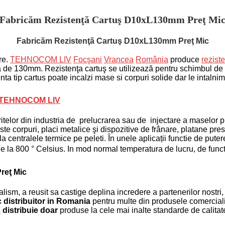
Fabricăm Rezistenţă Cartuş D10xL130mm Preţ Mi
Fabricăm Rezistenţă Cartuş D10xL130mm Preţ Mic
re.
TEHNOCOM LIV
Focşani
Vrancea
România
produce
rezist
mea de 130mm. Rezistenţa cartuş se utilizează pentru schimbul de
ta tip cartus poate incalzi mase si corpuri solide dar le intalnim 
TEHNOCOM LIV
itelor din industria de prelucrarea sau de injectare a maselor p
este
corpuri, placi metalice şi dispozitive de frânare, platane pre
a centralele termice pe peleti.
În unele aplicații functie de put
 la 800 ° Celsius. In mod normal temperatura de lucru, de functi
reţ Mic
alism, a reusit sa castige deplina incredere a partenerilor nostri,
 distribuitor in
Romania
pentru multe din produsele comercializ
V
distribuie doar
produse la cele mai inalte standarde de calitate,