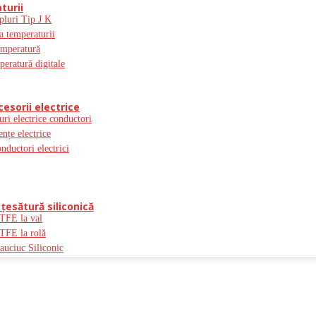
turii
pluri Tip J K
a temperaturii
emperatură
peratură digitale
cesorii electrice
uri electrice conductori
ențe electrice
onductori electrici
ţesătură siliconică
PTFE la val
PTFE la rolă
auciuc Siliconic