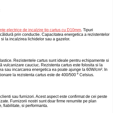
c
enţe electrice de incalzire tip cartus cu D10mm
. Tipuri
 căldură prin conductie. Capacitatea energetica a rezistentelor
si la incalzirea lichidelor sau a gazelor.
lastice. Rezistentele cartus sunt ideale pentru
echipamente si
să vulcanizare cauciuc. Rezistenta cartus este folosita si la
erea sau incarcarea energetica ea poate ajunge la 60W/cm². In
onare la rezistenta cartus este de 400/500 ⁰ Celsius.
 clienti sau furnizori. Acest aspect este confirmat de cei peste
ate. Furnizorii nostri sunt doar firme renumite pe plan
 fiabilitate, si performanta.