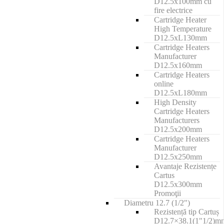
D12.5x100mm cu
fire electrice
Cartridge Heater
High Temperature
D12.5xL130mm
Cartridge Heaters
Manufacturer
D12.5x160mm
Cartridge Heaters
online
D12.5xL180mm
High Density
Cartridge Heaters
Manufacturers
D12.5x200mm
Cartridge Heaters
Manufacturer
D12.5x250mm
Avantaje Rezistențe
Cartus
D12.5x300mm
Promoţii
Diametru 12.7 (1/2")
Rezistență tip Cartuș
D12.7×38.1(1"1/2)m