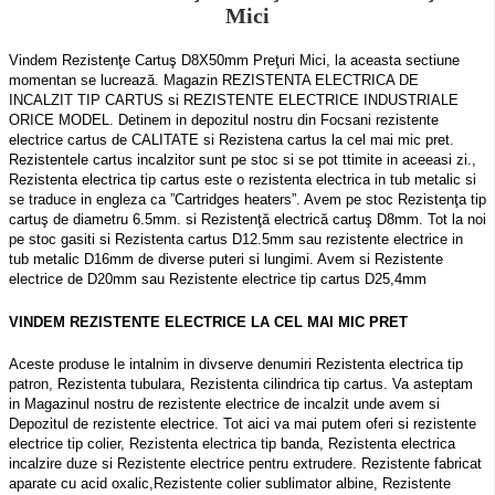
Mici
Vindem Rezistenţe Cartuş D8X50mm Preţuri Mici, la aceasta sectiune
momentan se lucrează. Magazin REZISTENTA ELECTRICA DE
INCALZIT TIP CARTUS si REZISTENTE ELECTRICE INDUSTRIALE
ORICE MODEL. Detinem in depozitul nostru din Focsani rezistente
electrice cartus de CALITATE si Rezistena cartus la cel mai mic pret.
Rezistentele cartus incalzitor sunt pe stoc si se pot ttimite in aceeasi zi.,
Rezistenta electrica tip cartus este o rezistenta electrica in tub metalic si
se traduce in engleza ca ”Cartridges heaters”. Avem pe stoc Rezistenţa tip
cartuş de diametru 6.5mm. si Rezistenţă electrică cartuş D8mm. Tot la noi
pe stoc gasiti si Rezistenta cartus D12.5mm sau rezistente electrice in
tub metalic D16mm de diverse puteri si lungimi. Avem si Rezistente
electrice de D20mm sau Rezistente electrice tip cartus D25,4mm
VINDEM REZISTENTE ELECTRICE LA CEL MAI MIC PRET
Aceste produse le intalnim in divserve denumiri Rezistenta electrica tip
patron, Rezistenta tubulara, Rezistenta cilindrica tip cartus. Va asteptam
in Magazinul nostru de rezistente electrice de incalzit unde avem si
Depozitul de rezistente electrice. Tot aici va mai putem oferi si rezistente
electrice tip colier, Rezistenta electrica tip banda, Rezistenta electrica
incalzire duze si Rezistente electrice pentru extrudere. Rezistente fabricat
aparate cu acid oxalic,Rezistente colier sublimator albine, Rezistente