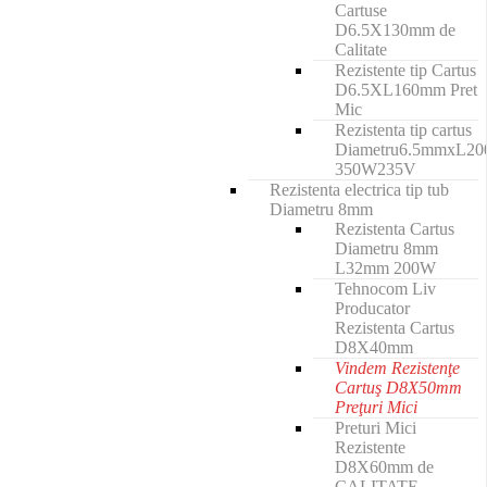
Cartuse
D6.5X130mm de
Calitate
Rezistente tip Cartus
D6.5XL160mm Pret
Mic
Rezistenta tip cartus
Diametru6.5mmxL2
350W235V
Rezistenta electrica tip tub
Diametru 8mm
Rezistenta Cartus
Diametru 8mm
L32mm 200W
Tehnocom Liv
Producator
Rezistenta Cartus
D8X40mm
Vindem Rezistenţe
Cartuş D8X50mm
Preţuri Mici
Preturi Mici
Rezistente
D8X60mm de
CALITATE