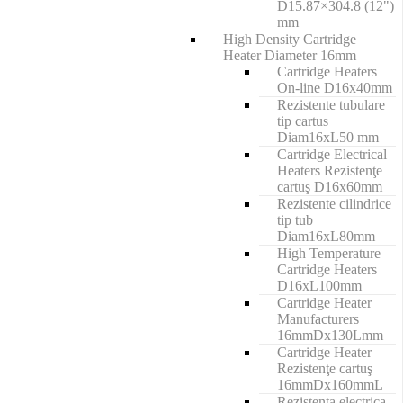
D15.87×304.8 (12")
mm
High Density Cartridge
Heater Diameter 16mm
Cartridge Heaters
On-line D16x40mm
Rezistente tubulare
tip cartus
Diam16xL50 mm
Cartridge Electrical
Heaters Rezistenţe
cartuş D16x60mm
Rezistente cilindrice
tip tub
Diam16xL80mm
High Temperature
Cartridge Heaters
D16xL100mm
Cartridge Heater
Manufacturers
16mmDx130Lmm
Cartridge Heater
Rezistenţe cartuş
16mmDx160mmL
Rezistenta electrica