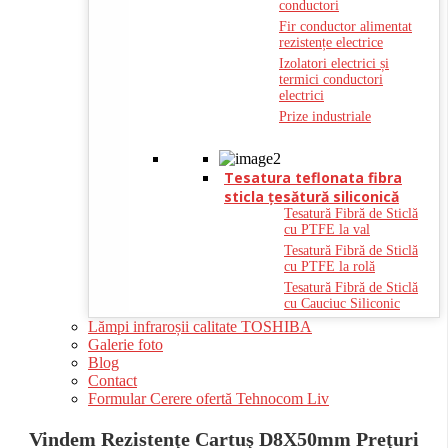
conductori
Fir conductor alimentat
rezistențe electrice
Izolatori electrici și
termici conductori
electrici
Prize industriale
Tesatura teflonata fibra
sticla ţesătură siliconică
Tesatură Fibră de Sticlă
cu PTFE la val
Tesatură Fibră de Sticlă
cu PTFE la rolă
Tesatură Fibră de Sticlă
cu Cauciuc Siliconic
Lămpi infraroșii calitate TOSHIBA
Galerie foto
Blog
Contact
Formular Cerere ofertă Tehnocom Liv
Vindem Rezistenţe Cartuş D8X50mm Preţuri