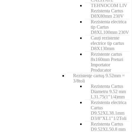
TEHNOCOM LIV
Rezistenta Cartus
D8X80mm 230V
Rezistenta electrica
tip Cartus
D8XL100mm 230V
Cauți rezistente
electrice tip cartus
D8X130mm
Rezistente cartus
8x160mm Preturi
Importator
Producator
Rezistenţe cartuş 9.52mm =
3/8toli
Rezistenta Cartus
Diametru 9.52 mm
L31.75(1"1/4)mm
Rezistenta electrica
Cartus
D9.52XL38.1mm
D3/8"XL1"1/2Toli
Rezistenta Cartus
D9.52XL50.8 mm