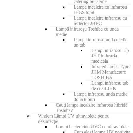
catering bucatarie
Lampa incalzire cu infrarosu
JHES topit
Lampa incalzire infrarosu cu
reflector JHEC
Lampă infraroşu Toshiba cu unda
medie
Lampa infrarosu unda medie
un tub
Lampi infrarosu Tip
JHT industria
medicala
Infrared lamps Type
JHM Manufacture
TOSHIBA
Lampi infrarosu tub
de cuart JHK
Lampa infrarosu unda medie
doua tuburi
Cauți lampa incalzire infrarosu hibridă
Toshiba?
Vindem Lămpi UV ultraviolete pentru
dezinfecție
Lampi bactericide UVC cu ultraviolete
Cum alegi lampa UV potrivita