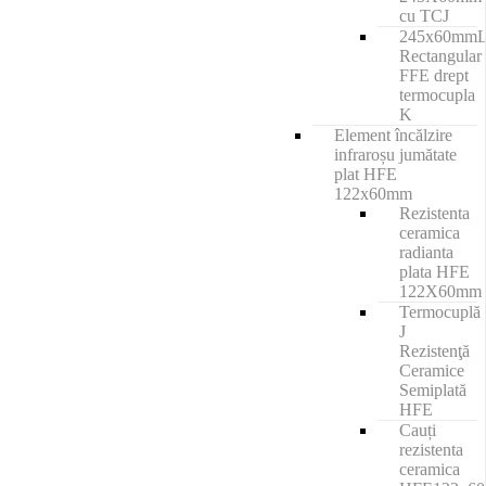
cu TCJ
245x60mm
Rectangular
FFE drept
termocupla
K
Element încălzire
infraroșu jumătate
plat HFE
122x60mm
Rezistenta
ceramica
radianta
plata HFE
122X60mm
Termocuplă
J
Rezistenţă
Ceramice
Semiplată
HFE
Cauți
rezistenta
ceramica