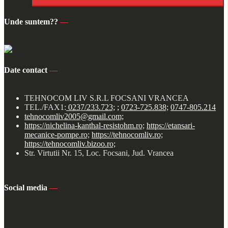
Unde suntem??
—
Date contact
—
TEHNOCOM LIV S.R.L FOCSANI VRANCEA
TEL./FAX1:
0237/233.723;
;
0723-725.838;
0747-805.214
tehnocomliv2005@gmail.com;
https://nichelina-kanthal-resistohm.ro;
https://etansari-
mecanice-pompe.ro;
https://tehnocomliv.ro;
https://tehnocomliv.bizoo.ro;
Str. Virtutii Nr. 15, Loc. Focsani, Jud. Vrancea
Social media
—