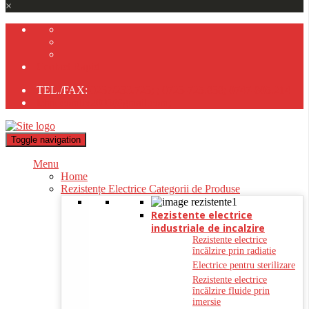
×
Contact Rapid
TEL./FAX:
0237/233.723;
;
0723-725.838;
0747-805.214
tehnocomliv2005@gmail.com;
Toggle navigation
Menu
Home
Rezistențe Electrice Categorii de Produse
Rezistente electrice
industriale de incalzire
Rezistente electrice
încălzire prin radiatie
Electrice pentru sterilizare
Rezistente electrice
încălzire fluide prin
imersie