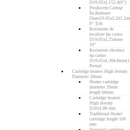
D19.05xL152.4(6")
Producem Cartuşe
Încălzitoare
Diam19.05xL203.2
8" Ţoli
Rezistente de
incalzire tip cartus
D19.05xL254mm
10"
Rezistente electrice
tip cartus
D19.05xL304.8mm(1
Preturi
Cartridge heaters High density
Diameter 20mm
Heater cartridge
diameter 20mm
length 60mm
Cartridge heaters
High density
D20xL80 mm
Traditional Heater
cartridge length 100
mm
Standard cartridges