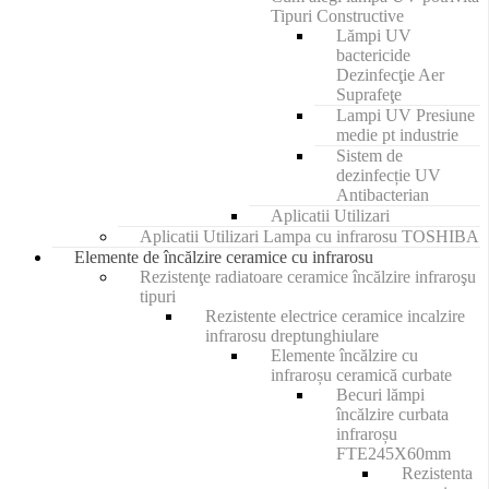
Tipuri Constructive
Lămpi UV
bactericide
Dezinfecţie Aer
Suprafeţe
Lampi UV Presiune
medie pt industrie
Sistem de
dezinfecție UV
Antibacterian
Aplicatii Utilizari
Aplicatii Utilizari Lampa cu infrarosu TOSHIBA
Elemente de încălzire ceramice cu infrarosu
Rezistenţe radiatoare ceramice încălzire infraroşu
tipuri
Rezistente electrice ceramice incalzire
infrarosu dreptunghiulare
Elemente încălzire cu
infraroșu ceramică curbate
Becuri lămpi
încălzire curbata
infraroșu
FTE245X60mm
Rezistenta