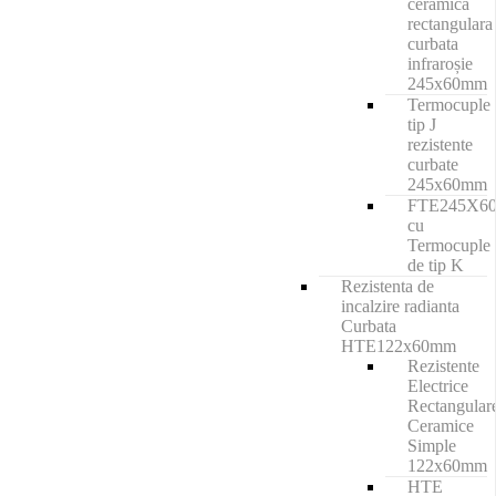
ceramica
rectangulara
curbata
infraroșie
245x60mm
Termocuple
tip J
rezistente
curbate
245x60mm
FTE245X6
cu
Termocuple
de tip K
Rezistenta de
incalzire radianta
Curbata
HTE122x60mm
Rezistente
Electrice
Rectangular
Ceramice
Simple
122x60mm
HTE