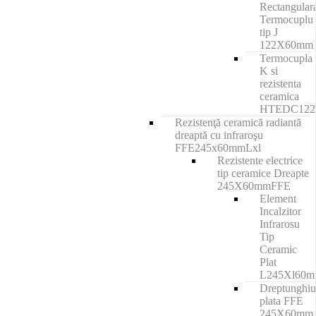
Rectangular
Termocuplu
tip J
122X60mm
Termocupla
K si
rezistenta
ceramica
HTEDC12
Rezistenţă ceramică radiantă
dreaptă cu infraroşu
FFE245x60mmLxl
Rezistente electrice
tip ceramice Dreapte
245X60mmFFE
Element
Incalzitor
Infrarosu
Tip
Ceramic
Plat
L245Xl60
Dreptunghiu
plata FFE
245X60mm