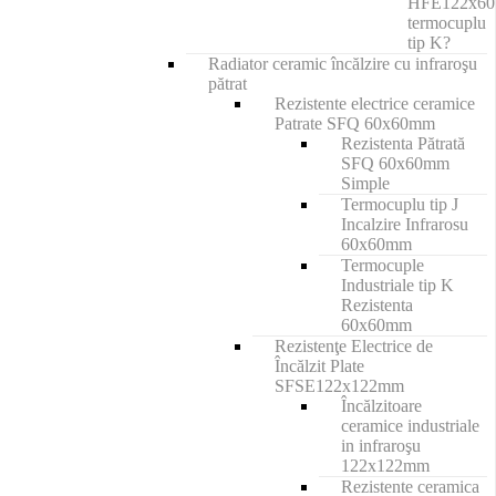
HFE122x6
termocuplu
tip K?
Radiator ceramic încălzire cu infraroşu
pătrat
Rezistente electrice ceramice
Patrate SFQ 60x60mm
Rezistenta Pătrată
SFQ 60x60mm
Simple
Termocuplu tip J
Incalzire Infrarosu
60x60mm
Termocuple
Industriale tip K
Rezistenta
60x60mm
Rezistenţe Electrice de
Încălzit Plate
SFSE122x122mm
Încălzitoare
ceramice industriale
in infraroşu
122x122mm
Rezistente ceramica