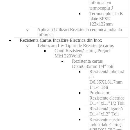
infrarosu cu
termocuplu J
Termocuplu Tip K
plate SFSE
122x122mm
Aplicatii Utilizari Rezistenta ceramica radianta
Infrarosu
Rezistenta Cartus Incalzire Electrica din Inox
Tehnocom Liv Tipuri de Rezistenţe cartuş
Cauți Rezistenţă cartuş Preţuri
Mici 220Volti?
Rezistenta cartus
Diam6.35mm 1/4" toli
Rezistenţă tubulară
cu
D6.35XL31.7mm
1"1/4 Toli
Producatori
Rezistente electrice
D1.4"xL1"1/2 Toli
Rezistenţă tigaretă
D1.4"xL2" Toli
Rezistenţe electrice
industriale Cartuş
6.35DXL76.2mm