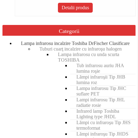
Detalii produs
Categorii
Lampa infrarosu incalzire Toshiba DrFischer Clasificare
Tuburi cuarţ incalzire cu infraroşu halogen
Lampa infrarosu cu unda scurta
TOSHIBA
Tub infrarosu auriu JHA
lumina roşie
Lămpi infraroşii Tip JHB
lumina roz
Lampa infrarosu Tip JHC
suflare PET
Lampi infrarosu Tip JHL
radiatie rosie
Infrared lamp Toshiba
Lighting type JHDL
Lămpi cu infraroşu Tip JHS
termoformat
Lămpi infraroşu Tip JHDS