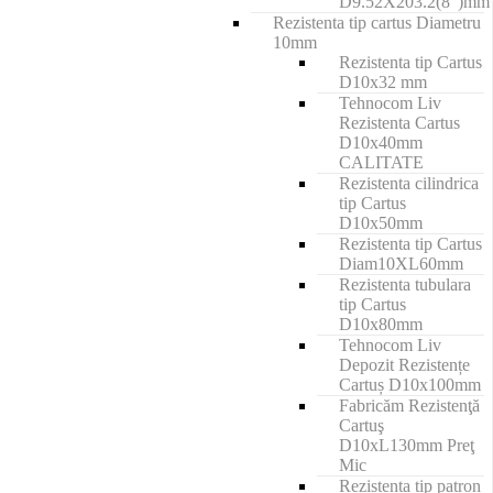
D9.52X203.2(8")mm
Rezistenta tip cartus Diametru
10mm
Rezistenta tip Cartus
D10x32 mm
Tehnocom Liv
Rezistenta Cartus
D10x40mm
CALITATE
Rezistenta cilindrica
tip Cartus
D10x50mm
Rezistenta tip Cartus
Diam10XL60mm
Rezistenta tubulara
tip Cartus
D10x80mm
Tehnocom Liv
Depozit Rezistențe
Cartuș D10x100mm
Fabricăm Rezistenţă
Cartuş
D10xL130mm Preţ
Mic
Rezistenta tip patron