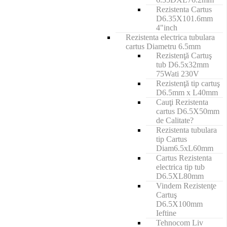
Rezistenta Cartus
D6.35X101.6mm
4"inch
Rezistenta electrica tubulara
cartus Diametru 6.5mm
Rezistenţă Cartuş
tub D6.5x32mm
75Wati 230V
Rezistenţă tip cartuş
D6.5mm x L40mm
Cauţi Rezistenta
cartus D6.5X50mm
de Calitate?
Rezistenta tubulara
tip Cartus
Diam6.5xL60mm
Cartus Rezistenta
electrica tip tub
D6.5XL80mm
Vindem Rezistenţe
Cartuş
D6.5X100mm
Ieftine
Tehnocom Liv