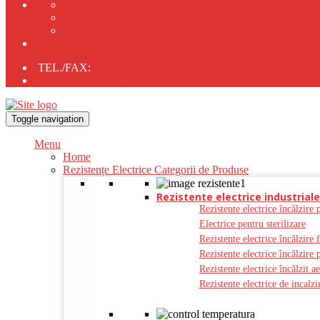
Contact Rapid
TEL./FAX:
0237/233.723;
;
0723-725.838;
0747-805.214
tehnocomliv2005@gmail.com;
Toggle navigation
Menu
Home
Rezistențe Electrice Categorii de Produse
Rezistente electrice industriale
Rezistente electrice încălzire 
Electrice pentru sterilizare
Rezistente electrice încălzire 
Rezistente electrice încălzire 
Rezistente electrice încălzit a
Rezistente electrice de incal