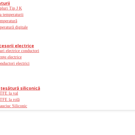
turii
pluri Tip J K
a temperaturii
emperatură
peratură digitale
cesorii electrice
uri electrice conductori
ențe electrice
onductori electrici
ţesătură siliconică
PTFE la val
PTFE la rolă
auciuc Siliconic