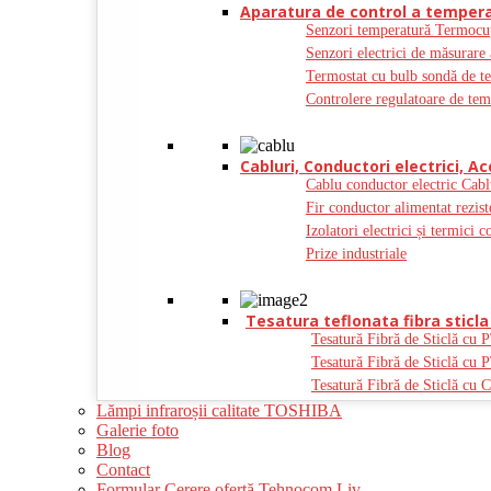
Aparatura de control a tempera
Senzori temperatură Termocu
Senzori electrici de măsurare 
Termostat cu bulb sondă de t
Controlere regulatoare de tem
Cabluri, Conductori electrici, Ac
Cablu conductor electric Cabl
Fir conductor alimentat rezist
Izolatori electrici și termici c
Prize industriale
Tesatura teflonata fibra sticla 
Tesatură Fibră de Sticlă cu 
Tesatură Fibră de Sticlă cu 
Tesatură Fibră de Sticlă cu C
Lămpi infraroșii calitate TOSHIBA
Galerie foto
Blog
Contact
Formular Cerere ofertă Tehnocom Liv