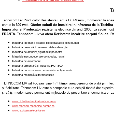
T
Tehnocom Liv Producator Rezistenta Cartus D8X40mm , momentan la aceas
cartus la
300 wati. Oferim solutii de incalzire in Infrarosu de la Toshi
Importator si
Producator rezistente
electrice din anul 2005. La sediul nost
FRANTA. Tehnocom Liv va ofera
Rezistente incalzire corpuri Solide,
Industria de mase plastice biodegradabile si nu numai
Industria prelucrării metalelor si de siderurgie
Industria de ambalat,sigilat si împachetat
Materiale neconvetionale compozite, rasini
Industria de automobile
Industria alimentară si industria HORECA
Industria constructoare de masini si echpamente
Industria medicală si farmaceutica
TEHNOCOM LIV srl Focsani vine în întâmpinarea cererilor de piaţă prin flexibi
şi fiabilitate. Tehnocom Liv este o companie cu o echipă tânără dat experi
şi să işi modernizeze permanent mijloacele de prezentare si comunicare. Evo
www.nichelina-kanthal-resistohm.ro
www.etansari-mecanice-pompe.ro
www.rezistenteelectrice.ro