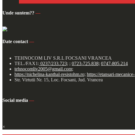
Unde suntem??
—
Date contact
—
TEHNOCOM LIV S.R.L FOCSANI VRANCEA
TEL./FAX1:
0237/233.723;
;
0723-725.838;
0747-805.214
tehnocomliv2005@gmail.com;
https://nichelina-kanthal-resistohm.ro;
https://etansari-mecanice
Str. Virtutii Nr. 15, Loc. Focsani, Jud. Vrancea
Social media
—
×