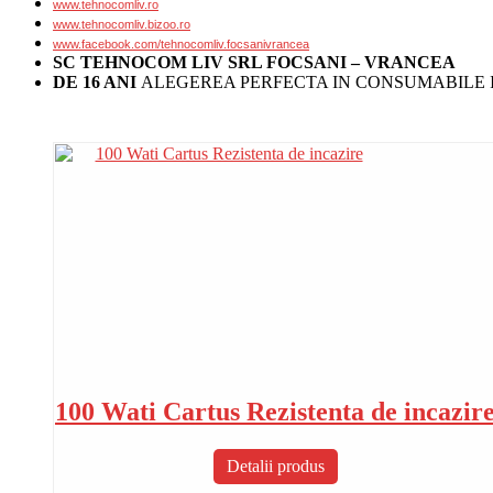
www.tehnocomliv.ro
www.tehnocomliv.bizoo.ro
www.facebook.com/tehnocomliv.focsanivrancea
SC TEHNOCOM LIV SRL FOCSANI – VRANCEA
DE 16 ANI
ALEGEREA PERFECTA IN CONSUMABILE I
100 Wati Cartus Rezistenta de incazir
Detalii produs