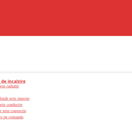
 de incalzire
prin radiatie
fluide prin imersie
prin conductie
er prin convectie
zire pe comanda