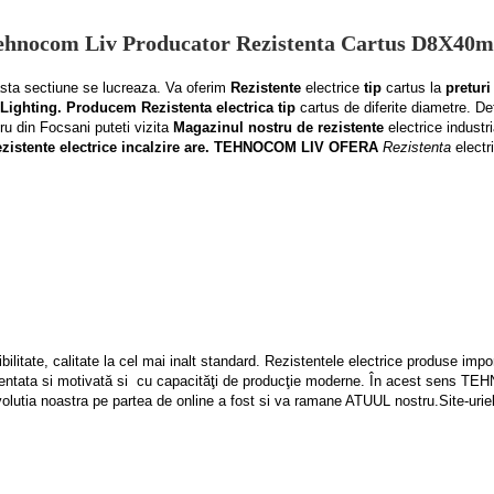
ehnocom Liv Producator Rezistenta Cartus D8X40
ta sectiune se lucreaza. Va oferim
Rezistente
electrice
tip
cartus la
pretur
ba Lighting. Producem
Rezistenta electrica tip
cartus de diferite diametre.
ru din Focsani puteti vizita
Magazinul nostru de rezistente
electrice industr
 Rezistente electrice incalzire are. TEHNOCOM LIV OFERA
Rezistenta
electr
litate, calitate la cel mai inalt standard. Rezistentele electrice produse impor
mentata si motivată si cu capacităţi de producţie moderne. În acest sens TE
lutia noastra pe partea de online a fost si va ramane ATUUL nostru.Site-urie