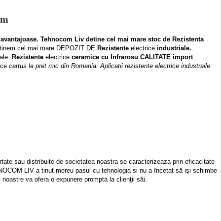
mm
i avantajoase. Tehnocom Liv detine cel mai mare stoc de
Rezistenta
 Detinem cel mai mare DEPOZIT DE
Rezistente
electrice
industriale.
iale.
Rezistente
electrice
ceramice cu Infrarosu CALITATE import
ice
cartus la pret mic din Romania. Aplicatii rezistente electrice industraile:
tate sau distribuite de societatea noastra se caracterizeaza prin eficacitate
HNOCOM LIV a tinut mereu pasul cu tehnologia si nu a încetat să işi schimbe
l noastre
va ofera o expunere prompta la clienţii săi.