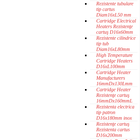
Rezistente tubulare
tip cartus
Diam16xL50 mm
Cartridge Electrical
Heaters Rezistenţe
cartuş D16x60mm
Rezistente cilindrice
tip tub
Diam16xL80mm
High Temperature
Cartridge Heaters
D16xL100mm
Cartridge Heater
Manufacturers
16mmDx130Lmm
Cartridge Heater
Rezistenţe cartuş
16mmDx160mmL
Rezistenta electrica
tip patron
D16x180mm inox
Rezistenţe cartuş
Rezistenta cartus
D16x200mm