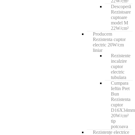
22W/cm²
Descoperă
Rezistoare
cuptoare
model M
22W/cm²
Producem
Rezistenta cuptor
electric 20W/cm
liniar
Rezistente
incalzire
cuptor
electric
tubulara
Cumpara
Ieftin Pret
Bun
Rezistenta
cuptor
D16X34mm
20W/cm²
tip
potcoava
Rezistențe electrice