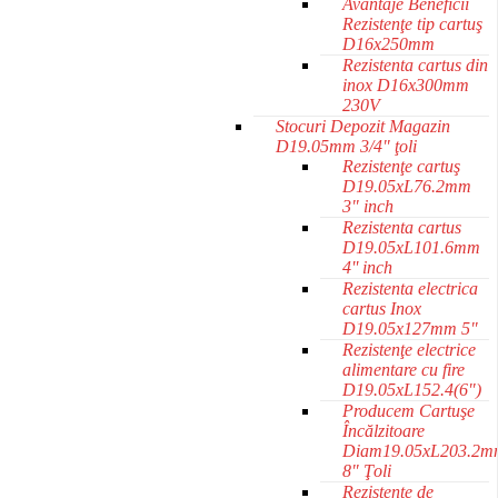
Avantaje Beneficii
Rezistenţe tip cartuş
D16x250mm
Rezistenta cartus din
inox D16x300mm
230V
Stocuri Depozit Magazin
D19.05mm 3/4" ţoli
Rezistenţe cartuş
D19.05xL76.2mm
3" inch
Rezistenta cartus
D19.05xL101.6mm
4'' inch
Rezistenta electrica
cartus Inox
D19.05x127mm 5"
Rezistenţe electrice
alimentare cu fire
D19.05xL152.4(6")
Producem Cartuşe
Încălzitoare
Diam19.05xL203.2m
8" Ţoli
Rezistente de