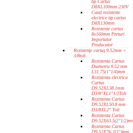
tip Cartus
D8XL100mm 230V
Cauți rezistente
electrice tip cartus
D8X130mm
Rezistente cartus
8x160mm Preturi
Importator
Producator
Rezistenţe cartuş 9.52mm =
3/8toli
Rezistenta Cartus
Diametru 9.52 mm
L31.75(1"1/4)mm
Rezistenta electrica
Cartus
D9.52XL38.1mm
D3/8"XL1"1/2Toli
Rezistenta Cartus
D9.52XL50.8 mm
D3/8XL2" Toli
Rezistenta Cartus
D9.52X63.5(2"1/2)m
Rezistenta Cartus
D9.52X76.2(3")mm