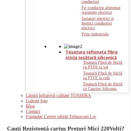
conductori
Fir conductor alimentat
rezistențe electrice
Izolatori electrici și
termici conductori
electrici
Prize industriale
Tesatura teflonata fibra
sticla ţesătură siliconică
Tesatură Fibră de Sticlă
cu PTFE la val
Tesatură Fibră de Sticlă
cu PTFE la rolă
Tesatură Fibră de Sticlă
cu Cauciuc Siliconic
Lămpi infraroșii calitate TOSHIBA
Galerie foto
Blog
Contact
Formular Cerere ofertă Tehnocom Liv
Cauți Rezistenţă cartuş Preţuri Mici 220Volti?