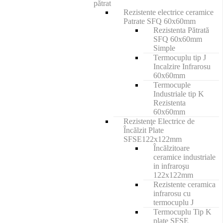
pătrat
Rezistente electrice ceramice
Patrate SFQ 60x60mm
Rezistenta Pătrată
SFQ 60x60mm
Simple
Termocuplu tip J
Incalzire Infrarosu
60x60mm
Termocuple
Industriale tip K
Rezistenta
60x60mm
Rezistenţe Electrice de
Încălzit Plate
SFSE122x122mm
Încălzitoare
ceramice industriale
in infraroşu
122x122mm
Rezistente ceramica
infrarosu cu
termocuplu J
Termocuplu Tip K
plate SFSE