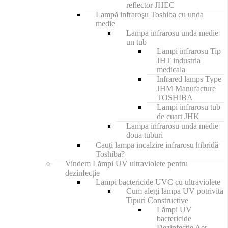
reflector JHEC
Lampă infraroşu Toshiba cu unda
medie
Lampa infrarosu unda medie
un tub
Lampi infrarosu Tip
JHT industria
medicala
Infrared lamps Type
JHM Manufacture
TOSHIBA
Lampi infrarosu tub
de cuart JHK
Lampa infrarosu unda medie
doua tuburi
Cauți lampa incalzire infrarosu hibridă
Toshiba?
Vindem Lămpi UV ultraviolete pentru
dezinfecție
Lampi bactericide UVC cu ultraviolete
Cum alegi lampa UV potrivita
Tipuri Constructive
Lămpi UV
bactericide
Dezinfecţie Aer