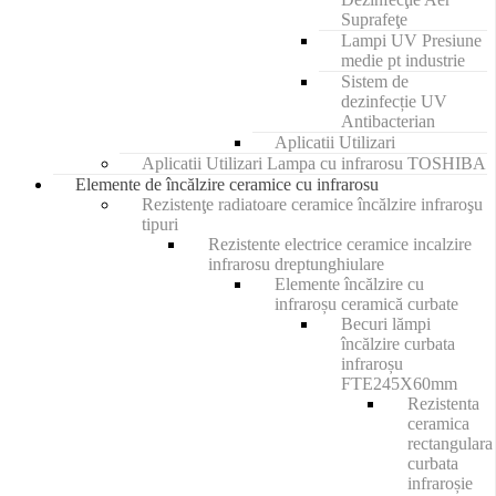
Suprafeţe
Lampi UV Presiune
medie pt industrie
Sistem de
dezinfecție UV
Antibacterian
Aplicatii Utilizari
Aplicatii Utilizari Lampa cu infrarosu TOSHIBA
Elemente de încălzire ceramice cu infrarosu
Rezistenţe radiatoare ceramice încălzire infraroşu
tipuri
Rezistente electrice ceramice incalzire
infrarosu dreptunghiulare
Elemente încălzire cu
infraroșu ceramică curbate
Becuri lămpi
încălzire curbata
infraroșu
FTE245X60mm
Rezistenta
ceramica
rectangulara
curbata
infraroșie