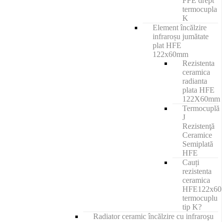
FFE drept
termocupla
K
Element încălzire
infraroșu jumătate
plat HFE
122x60mm
Rezistenta
ceramica
radianta
plata HFE
122X60mm
Termocuplă
J
Rezistenţă
Ceramice
Semiplată
HFE
Cauți
rezistenta
ceramica
HFE122x6
termocuplu
tip K?
Radiator ceramic încălzire cu infraroşu