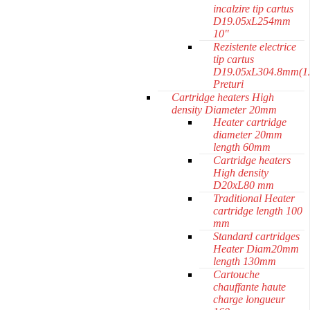
incalzire tip cartus
D19.05xL254mm
10"
Rezistente electrice
tip cartus
D19.05xL304.8mm(1
Preturi
Cartridge heaters High
density Diameter 20mm
Heater cartridge
diameter 20mm
length 60mm
Cartridge heaters
High density
D20xL80 mm
Traditional Heater
cartridge length 100
mm
Standard cartridges
Heater Diam20mm
length 130mm
Cartouche
chauffante haute
charge longueur