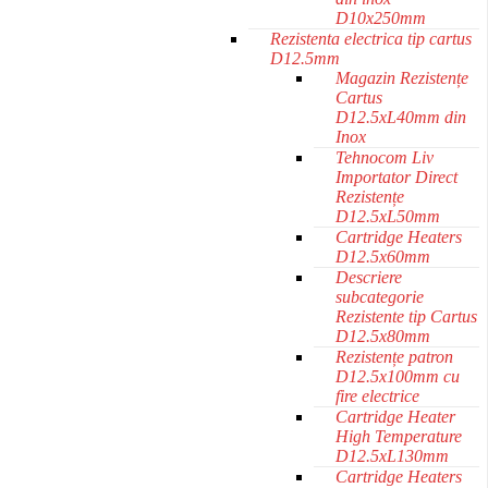
D10x250mm
Rezistenta electrica tip cartus
D12.5mm
Magazin Rezistențe
Cartus
D12.5xL40mm din
Inox
Tehnocom Liv
Importator Direct
Rezistențe
D12.5xL50mm
Cartridge Heaters
D12.5x60mm
Descriere
subcategorie
Rezistente tip Cartus
D12.5x80mm
Rezistențe patron
D12.5x100mm cu
fire electrice
Cartridge Heater
High Temperature
D12.5xL130mm
Cartridge Heaters