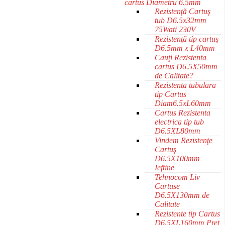
cartus Diametru 6.5mm
Rezistenţă Cartuş
tub D6.5x32mm
75Wati 230V
Rezistenţă tip cartuş
D6.5mm x L40mm
Cauţi Rezistenta
cartus D6.5X50mm
de Calitate?
Rezistenta tubulara
tip Cartus
Diam6.5xL60mm
Cartus Rezistenta
electrica tip tub
D6.5XL80mm
Vindem Rezistenţe
Cartuş
D6.5X100mm
Ieftine
Tehnocom Liv
Cartuse
D6.5X130mm de
Calitate
Rezistente tip Cartus
D6.5XL160mm Pret