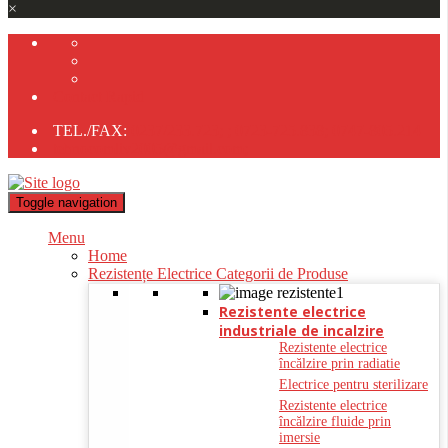
×
Contact Rapid
TEL./FAX:
0237/233.723;
;
0723-725.838;
0747-805.214
tehnocomliv2005@gmail.com;
Toggle navigation
Menu
Home
Rezistențe Electrice Categorii de Produse
Rezistente electrice
industriale de incalzire
Rezistente electrice
încălzire prin radiatie
Electrice pentru sterilizare
Rezistente electrice
încălzire fluide prin
imersie