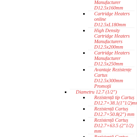
Manufacturer
D12.5x160mm
Cartridge Heaters
online
D12.5xL180mm
High Density
Cartridge Heaters
Manufacturers
D12.5x200mm
Cartridge Heaters
Manufacturer
D12.5x250mm
Avantaje Rezistențe
Cartus
D12.5x300mm
Promoţii
Diametru 12.7 (1/2")
Rezistență tip Cartuș
D12.7×38.1(1"1/2)
Rezistență Cartuș
D12.7×50.8(2") mm
Rezistență Cartuș
D12.7×63.5 (2"1/2)
mm
Rezistență Cartuș