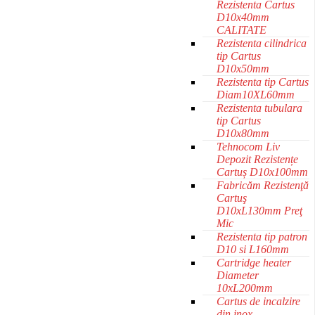
Rezistenta Cartus
D10x40mm
CALITATE
Rezistenta cilindrica
tip Cartus
D10x50mm
Rezistenta tip Cartus
Diam10XL60mm
Rezistenta tubulara
tip Cartus
D10x80mm
Tehnocom Liv
Depozit Rezistențe
Cartuș D10x100mm
Fabricăm Rezistenţă
Cartuş
D10xL130mm Preţ
Mic
Rezistenta tip patron
D10 si L160mm
Cartridge heater
Diameter
10xL200mm
Cartus de incalzire
din inox