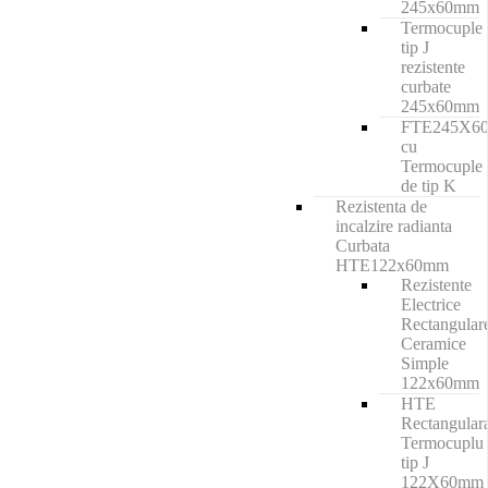
245x60mm
Termocuple
tip J
rezistente
curbate
245x60mm
FTE245X6
cu
Termocuple
de tip K
Rezistenta de
incalzire radianta
Curbata
HTE122x60mm
Rezistente
Electrice
Rectangular
Ceramice
Simple
122x60mm
HTE
Rectangular
Termocuplu
tip J
122X60mm