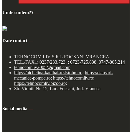
Unde suntem??
—
Date contact
—
TEHNOCOM LIV S.R.L FOCSANI VRANCEA
TEL./FAX1:
0237/233.723;
;
0723-725.838;
0747-805.214
tehnocomliv2005@gmail.com;
https://nichelina-kanthal-resistohm.ro;
https://etansari-
mecanice-pompe.ro;
https://tehnocomliv.ro;
https://tehnocomliv.bizoo.ro;
Str. Virtutii Nr. 15, Loc. Focsani, Jud. Vrancea
Social media
—