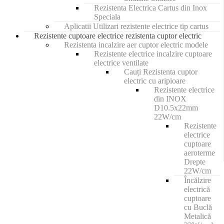
Rezistenta Electrica Cartus din Inox
Speciala
Aplicatii Utilizari rezistente electrice tip cartus
Rezistente cuptoare electrice rezistenta cuptor electric
Rezistenta incalzire aer cuptor electric modele
Rezistente electrice incalzire cuptoare
electrice ventilate
Cauți Rezistenta cuptor
electric cu aripioare
Rezistente electrice
din INOX
D10.5x22mm
22W/cm
Rezistente
electrice
cuptoare
aeroterme
Drepte
22W/cm
Încălzire
electrică
cuptoare
cu Buclă
Metalică