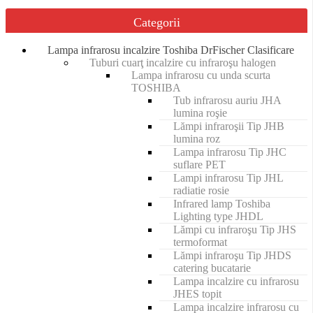
Categorii
Lampa infrarosu incalzire Toshiba DrFischer Clasificare
Tuburi cuarţ incalzire cu infraroşu halogen
Lampa infrarosu cu unda scurta
TOSHIBA
Tub infrarosu auriu JHA
lumina roşie
Lămpi infraroşii Tip JHB
lumina roz
Lampa infrarosu Tip JHC
suflare PET
Lampi infrarosu Tip JHL
radiatie rosie
Infrared lamp Toshiba
Lighting type JHDL
Lămpi cu infraroşu Tip JHS
termoformat
Lămpi infraroşu Tip JHDS
catering bucatarie
Lampa incalzire cu infrarosu
JHES topit
Lampa incalzire infrarosu cu