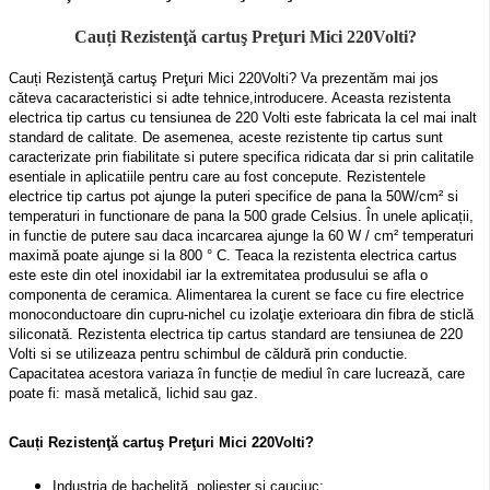
Cauți Rezistenţă cartuş Preţuri Mici 220Volti?
Cauți Rezistenţă cartuş Preţuri Mici 220Volti? Va prezentăm mai jos
căteva ca
caracteristici si adte tehnice,introducere. Aceasta rezistenta
electrica tip cartus cu tensiunea de 220 Volti este fabricata la cel mai inalt
standard de calitate. De asemenea, aceste rezistente tip cartus sunt
caracterizate prin fiabilitate si putere specifica ridicata dar si prin calitatile
esentiale in aplicatiile pentru care au fost concepute. Rezistentele
electrice tip cartus pot ajunge la puteri specifice de pana la 50W/cm² si
temperaturi in functionare de pana la 500 grade Celsius. În unele aplicații,
in functie de putere sau daca incarcarea ajunge la 60 W / cm² temperaturi
maximă poate ajunge si la 800 ° C. Teaca la rezistenta electrica cartus
este este din otel inoxidabil iar la extremitatea produsului se afla o
componenta de ceramica. Alimentarea la curent se face cu fire electrice
monoconductoare din cupru-nichel cu izolaţie exterioara din fibra de sticlă
siliconată. Rezistenta electrica tip cartus standard are tensiunea de 220
Volti si se utilizeaza pentru schimbul de căldură prin conductie.
Capacitatea acestora variaza în funcție de mediul în care lucrează, care
poate fi: masă metalică, lichid sau gaz.
Cauți Rezistenţă cartuş Preţuri Mici 220Volti?
Industria de bachelită, poliester şi cauciuc;