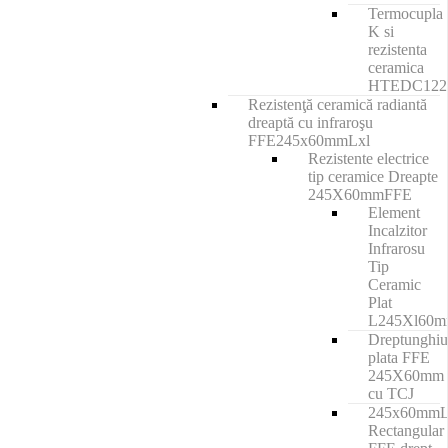
Termocupla
K si
rezistenta
ceramica
HTEDC12
Rezistenţă ceramică radiantă
dreaptă cu infraroşu
FFE245x60mmLxl
Rezistente electrice
tip ceramice Dreapte
245X60mmFFE
Element
Incalzitor
Infrarosu
Tip
Ceramic
Plat
L245Xl60
Dreptunghiu
plata FFE
245X60mm
cu TCJ
245x60mm
Rectangular