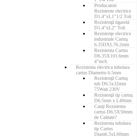
Producatori
Rezistente electrice
D1.4"xL1"1/2 Toli
Rezistenţă tigaretă
D1.4"xL2" Toli
Rezistenţe electrice
industriale Cartuş
6.35DXL76.2mm
Rezistenta Cartus
D6.35X101.6mm
4"inch
Rezistenta electrica tubulara
cartus Diametru 6.5mm
Rezistenţă Cartuş
tub D6.5x32mm
75Wati 230V
Rezistenţă tip cartuş
D6.5mm x L40mm
Cauţi Rezistenta
cartus D6.5X50mm
de Calitate?
Rezistenta tubulara
tip Cartus
Diam6.5xL60mm