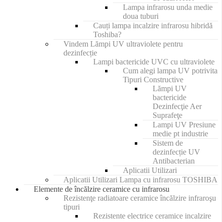
Lampa infrarosu unda medie
doua tuburi
Cauți lampa incalzire infrarosu hibridă
Toshiba?
Vindem Lămpi UV ultraviolete pentru
dezinfecție
Lampi bactericide UVC cu ultraviolete
Cum alegi lampa UV potrivita
Tipuri Constructive
Lămpi UV
bactericide
Dezinfecţie Aer
Suprafeţe
Lampi UV Presiune
medie pt industrie
Sistem de
dezinfecție UV
Antibacterian
Aplicatii Utilizari
Aplicatii Utilizari Lampa cu infrarosu TOSHIBA
Elemente de încălzire ceramice cu infrarosu
Rezistenţe radiatoare ceramice încălzire infraroşu
tipuri
Rezistente electrice ceramice incalzire