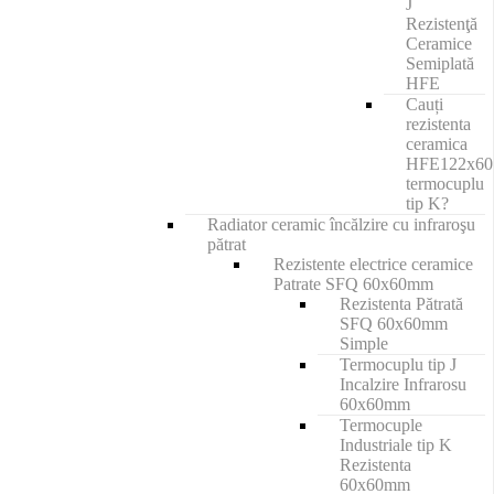
J
Rezistenţă
Ceramice
Semiplată
HFE
Cauți
rezistenta
ceramica
HFE122x6
termocuplu
tip K?
Radiator ceramic încălzire cu infraroşu
pătrat
Rezistente electrice ceramice
Patrate SFQ 60x60mm
Rezistenta Pătrată
SFQ 60x60mm
Simple
Termocuplu tip J
Incalzire Infrarosu
60x60mm
Termocuple
Industriale tip K
Rezistenta
60x60mm