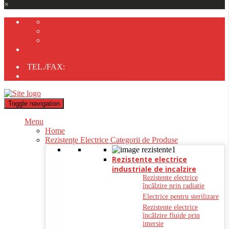
×
Contact Rapid
TEL./FAX:
0237/233.723;
;
0723-725.838;
0747-805.214
tehnocomliv2005@gmail.com;
Toggle navigation
Menu
Home
Rezistențe Electrice Categorii de Produse
Rezistente electrice
industriale de incalzire
Rezistente electrice
încălzire prin radiatie
Electrice pentru sterilizare
Rezistente electrice
încălzire fluide prin
imersie