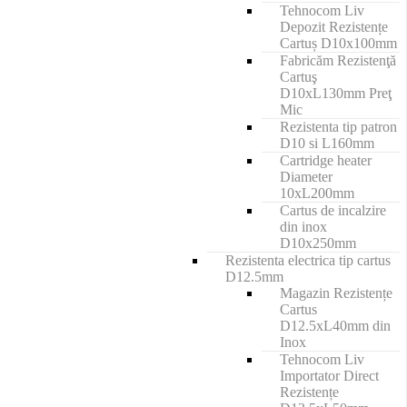
Tehnocom Liv
Depozit Rezistențe
Cartuș D10x100mm
Fabricăm Rezistenţă
Cartuş
D10xL130mm Preţ
Mic
Rezistenta tip patron
D10 si L160mm
Cartridge heater
Diameter
10xL200mm
Cartus de incalzire
din inox
D10x250mm
Rezistenta electrica tip cartus
D12.5mm
Magazin Rezistențe
Cartus
D12.5xL40mm din
Inox
Tehnocom Liv
Importator Direct
Rezistențe