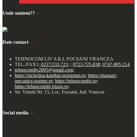
Unde suntem??
—
Date contact
—
TEHNOCOM LIV S.R.L FOCSANI VRANCEA
TEL./FAX1:
0237/233.723;
;
0723-725.838;
0747-805.214
tehnocomliv2005@gmail.com;
https://nichelina-kanthal-resistohm.ro;
https://etansari-
mecanice-pompe.ro;
https://tehnocomliv.ro;
https://tehnocomliv.bizoo.ro;
Str. Virtutii Nr. 15, Loc. Focsani, Jud. Vrancea
Social media
—