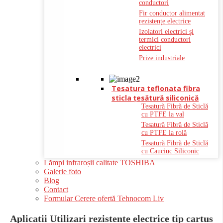
conductori
Fir conductor alimentat
rezistențe electrice
Izolatori electrici și
termici conductori
electrici
Prize industriale
Tesatura teflonata fibra
sticla ţesătură siliconică
Tesatură Fibră de Sticlă
cu PTFE la val
Tesatură Fibră de Sticlă
cu PTFE la rolă
Tesatură Fibră de Sticlă
cu Cauciuc Siliconic
Lămpi infraroșii calitate TOSHIBA
Galerie foto
Blog
Contact
Formular Cerere ofertă Tehnocom Liv
Aplicatii Utilizari rezistente electrice tip cartus