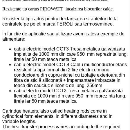
Rezistente tip cartus PIROWATT incalzirea blocurilor calde.
Rezistenta tip cartus pentru declansarea scanteilor de la
centralele pe peleti marca FEROLI sau termoseminee.
In functie de aplicatie sau utilizare avem cateva exemple de
alimentare:
cablu electric model CCT3 Tresa metalica galvanizata
impletita de 1000 mm din care 950 mm reprezinta lung.
firele iar 50 mm teaca metalica
cablu electric model CCT.4 Cablu multiconductor etans
rezistent la apa format din 2 fire electrice mono
conductoare din cupru-nichel cu izolaţie exterioara din
fibra de sticlă siliconată + impamantare imbracate in
teaca din cauciuc siliconic de lung. 250mm
cablu electri model CCT2 Tresa metalica galvanizata
flexibila de 1000 mm din care 950 mm reprezinta lung.
firele iar 50 mm teaca metalica
Cartridge heaters, also called heating rods come in
cylindrical form elements, in different diameters and in
variable
lengths.
The heat transfer process varies according to the required