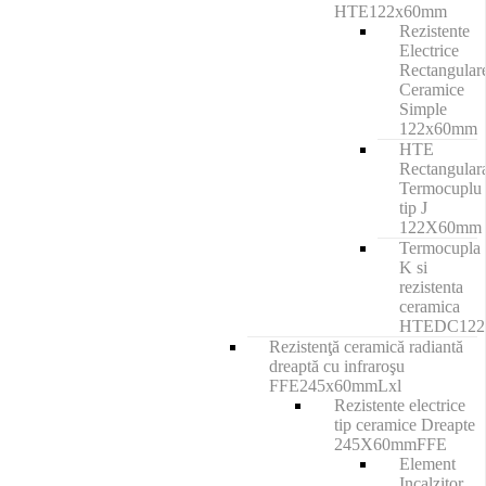
HTE122x60mm
Rezistente
Electrice
Rectangular
Ceramice
Simple
122x60mm
HTE
Rectangular
Termocuplu
tip J
122X60mm
Termocupla
K si
rezistenta
ceramica
HTEDC12
Rezistenţă ceramică radiantă
dreaptă cu infraroşu
FFE245x60mmLxl
Rezistente electrice
tip ceramice Dreapte
245X60mmFFE
Element
Incalzitor