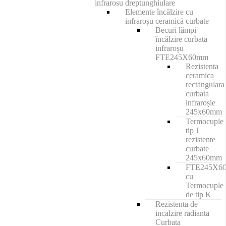
infrarosu dreptunghiulare
Elemente încălzire cu
infraroșu ceramică curbate
Becuri lămpi
încălzire curbata
infraroșu
FTE245X60mm
Rezistenta
ceramica
rectangulara
curbata
infraroșie
245x60mm
Termocuple
tip J
rezistente
curbate
245x60mm
FTE245X6
cu
Termocuple
de tip K
Rezistenta de
incalzire radianta
Curbata