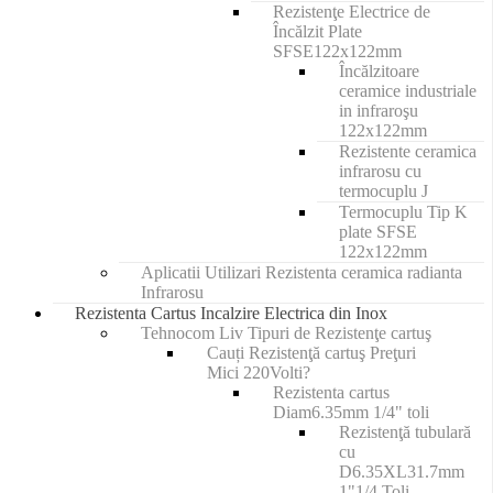
Rezistenţe Electrice de
Încălzit Plate
SFSE122x122mm
Încălzitoare
ceramice industriale
in infraroşu
122x122mm
Rezistente ceramica
infrarosu cu
termocuplu J
Termocuplu Tip K
plate SFSE
122x122mm
Aplicatii Utilizari Rezistenta ceramica radianta
Infrarosu
Rezistenta Cartus Incalzire Electrica din Inox
Tehnocom Liv Tipuri de Rezistenţe cartuş
Cauți Rezistenţă cartuş Preţuri
Mici 220Volti?
Rezistenta cartus
Diam6.35mm 1/4" toli
Rezistenţă tubulară
cu
D6.35XL31.7mm
1"1/4 Toli