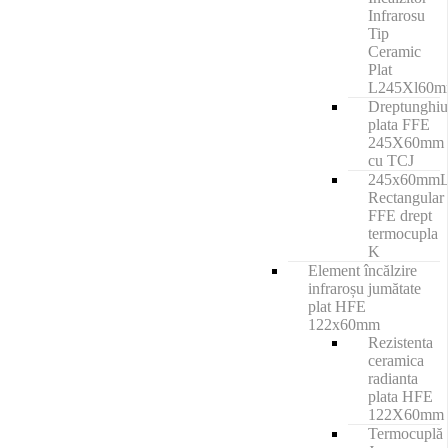
Infrarosu
Tip
Ceramic
Plat
L245Xl60
Dreptunghiu
plata FFE
245X60mm
cu TCJ
245x60mm
Rectangular
FFE drept
termocupla
K
Element încălzire
infraroșu jumătate
plat HFE
122x60mm
Rezistenta
ceramica
radianta
plata HFE
122X60mm
Termocuplă