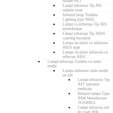
suflare PET
Lampi infrarosu Tip JHL
radiatie rosie
Infrared lamp Toshiba
Lighting type JHDL
Lămpi cu infraroşu Tip JHS
termoformat
Lămpi infraroşu Tip JHDS
catering bucatarie
Lampa incalzire cu infrarosu
JHES topit
Lampa incalzire infrarosu cu
reflector JHEC
Lampă infraroşu Toshiba cu unda
medie
Lampa infrarosu unda medie
un tub
Lampi infrarosu Tip
JHT industria
medicala
Infrared lamps Type
JHM Manufacture
TOSHIBA
Lampi infrarosu tub
de cuart JHK