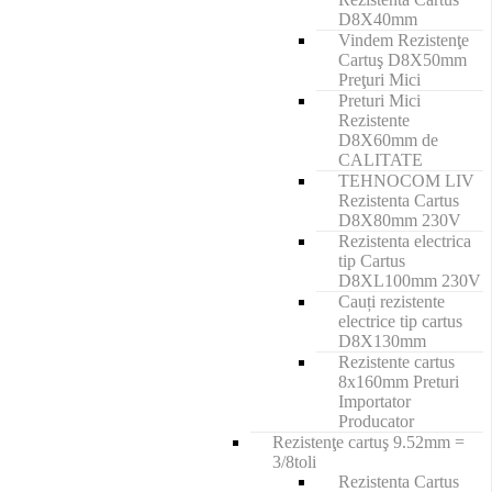
D8X40mm
Vindem Rezistenţe
Cartuş D8X50mm
Preţuri Mici
Preturi Mici
Rezistente
D8X60mm de
CALITATE
TEHNOCOM LIV
Rezistenta Cartus
D8X80mm 230V
Rezistenta electrica
tip Cartus
D8XL100mm 230V
Cauți rezistente
electrice tip cartus
D8X130mm
Rezistente cartus
8x160mm Preturi
Importator
Producator
Rezistenţe cartuş 9.52mm =
3/8toli
Rezistenta Cartus