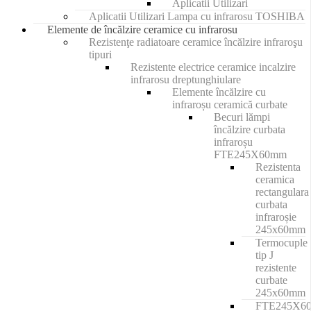
Aplicatii Utilizari
Aplicatii Utilizari Lampa cu infrarosu TOSHIBA
Elemente de încălzire ceramice cu infrarosu
Rezistenţe radiatoare ceramice încălzire infraroşu
tipuri
Rezistente electrice ceramice incalzire
infrarosu dreptunghiulare
Elemente încălzire cu
infraroșu ceramică curbate
Becuri lămpi
încălzire curbata
infraroșu
FTE245X60mm
Rezistenta
ceramica
rectangulara
curbata
infraroșie
245x60mm
Termocuple
tip J
rezistente
curbate
245x60mm
FTE245X6