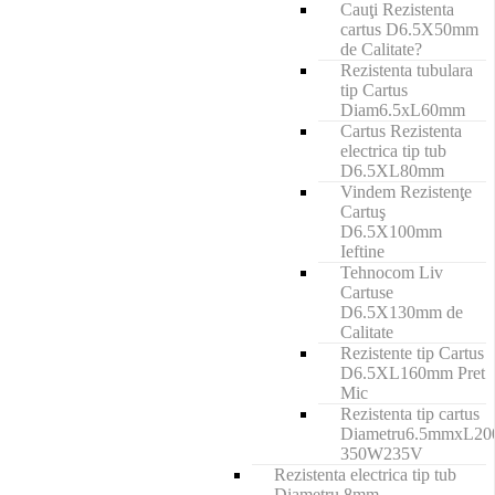
Cauţi Rezistenta
cartus D6.5X50mm
de Calitate?
Rezistenta tubulara
tip Cartus
Diam6.5xL60mm
Cartus Rezistenta
electrica tip tub
D6.5XL80mm
Vindem Rezistenţe
Cartuş
D6.5X100mm
Ieftine
Tehnocom Liv
Cartuse
D6.5X130mm de
Calitate
Rezistente tip Cartus
D6.5XL160mm Pret
Mic
Rezistenta tip cartus
Diametru6.5mmxL2
350W235V
Rezistenta electrica tip tub
Diametru 8mm