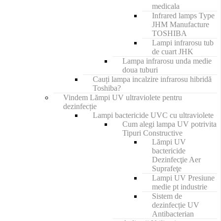
medicala
Infrared lamps Type
JHM Manufacture
TOSHIBA
Lampi infrarosu tub
de cuart JHK
Lampa infrarosu unda medie
doua tuburi
Cauți lampa incalzire infrarosu hibridă
Toshiba?
Vindem Lămpi UV ultraviolete pentru
dezinfecție
Lampi bactericide UVC cu ultraviolete
Cum alegi lampa UV potrivita
Tipuri Constructive
Lămpi UV
bactericide
Dezinfecţie Aer
Suprafeţe
Lampi UV Presiune
medie pt industrie
Sistem de
dezinfecție UV
Antibacterian