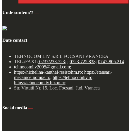
Unde suntem??
—
Date contact
—
TEHNOCOM LIV S.R.L FOCSANI VRANCEA
TEL./FAX1:
0237/233.723;
;
0723-725.838;
0747-805.214
tehnocomliv2005@gmail.com;
https://nichelina-kanthal-resistohm.ro;
https://etansari-
mecanice-pompe.ro;
https://tehnocomliv.ro;
https://tehnocomliv.bizoo.ro;
Str. Virtutii Nr. 15, Loc. Focsani, Jud. Vrancea
Social media
—