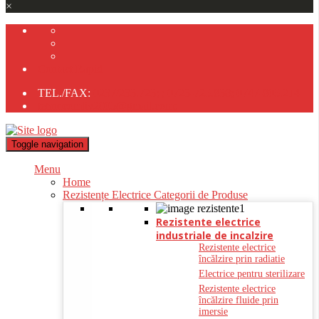
×
Contact Rapid
TEL./FAX:
0237/233.723;
;
0723-725.838;
0747-805.214
tehnocomliv2005@gmail.com;
Toggle navigation
Menu
Home
Rezistențe Electrice Categorii de Produse
Rezistente electrice
industriale de incalzire
Rezistente electrice
încălzire prin radiatie
Electrice pentru sterilizare
Rezistente electrice
încălzire fluide prin
imersie