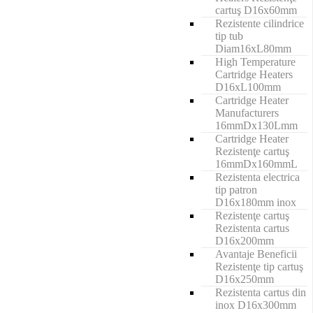
cartuş D16x60mm
Rezistente cilindrice
tip tub
Diam16xL80mm
High Temperature
Cartridge Heaters
D16xL100mm
Cartridge Heater
Manufacturers
16mmDx130Lmm
Cartridge Heater
Rezistenţe cartuş
16mmDx160mmL
Rezistenta electrica
tip patron
D16x180mm inox
Rezistenţe cartuş
Rezistenta cartus
D16x200mm
Avantaje Beneficii
Rezistenţe tip cartuş
D16x250mm
Rezistenta cartus din
inox D16x300mm