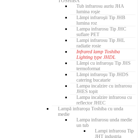
TOSHIBA
Tub infrarosu auriu JHA
lumina roşie
Lămpi infraroşii Tip JHB
lumina roz
Lampa infrarosu Tip JHC
suflare PET
Lampi infrarosu Tip JHL
radiatie rosie
Infrared lamp Toshiba
Lighting type JHDL
Lămpi cu infraroşu Tip JHS
termoformat
Lămpi infraroşu Tip JHDS
catering bucatarie
Lampa incalzire cu infrarosu
JHES topit
Lampa incalzire infrarosu cu
reflector JHEC
Lampă infraroşu Toshiba cu unda
medie
Lampa infrarosu unda medie
un tub
Lampi infrarosu Tip
JHT industria