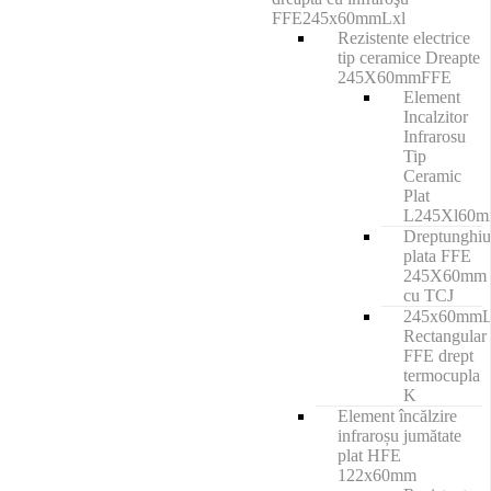
FFE245x60mmLxl
Rezistente electrice
tip ceramice Dreapte
245X60mmFFE
Element
Incalzitor
Infrarosu
Tip
Ceramic
Plat
L245Xl60
Dreptunghiu
plata FFE
245X60mm
cu TCJ
245x60mm
Rectangular
FFE drept
termocupla
K
Element încălzire
infraroșu jumătate
plat HFE
122x60mm