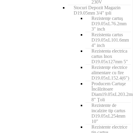
230V
Stocuri Depozit Magazin
D19.05mm 3/4" ţoli
Rezistenţe cartuş
D19.05xL76.2mm
3" inch
Rezistenta cartus
D19.05xL101.6mm
4'' inch
Rezistenta electrica
cartus Inox
D19.05x127mm 5"
Rezistenţe electrice
alimentare cu fire
D19.05xL152.4(6")
Producem Cartuşe
Încălzitoare
Diam19.05xL203.2
8" Ţoli
Rezistente de
incalzire tip cartus
D19.05xL254mm
10"
Rezistente electrice
tip cartus