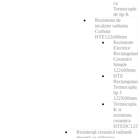
cu
Termocuple
de tip K
Rezistenta de
incalzire radianta
Curbata
HTE122x60mm
Rezistente
Electrice
Rectangular
Ceramice
Simple
122x60mm
HTE
Rectangular
Termocuplu
tip J
122X60mm
Termocupla
K si
rezistenta
ceramica
HTEDC12
Rezistenţă ceramică radiantă
dreaptă cu infraroşu