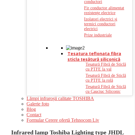
conductori
Fir conductor alimentat
rezistențe electrice
Izolatori electrici și
termici conductori
electrici
Prize industriale
Tesatura teflonata fibra
sticla ţesătură siliconică
Tesatură Fibră de Sticlă
cu PTFE la val
Tesatură Fibră de Sticlă
cu PTFE la rolă
Tesatură Fibră de Sticlă
cu Cauciuc Siliconic
Lămpi infraroșii calitate TOSHIBA
Galerie foto
Blog
Contact
Formular Cerere ofertă Tehnocom Liv
Infrared lamp Toshiba Lighting type JHDL