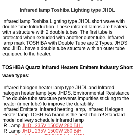
Infrared lamp Toshiba Lighting type JHDL
Infrared lamp Toshiba Lighting type JHDL short wave with
double tube Introduction. These infrared lamps are heaters
with a structure with 2 double tubes. The first tube is
protected when extruded with another outer tube. Infrared
lamp mark TOSHIBA with Double Tube are 2 Types. JHDS
and JHDL have a double tube structure with an outer tube
equipped to the heater.
TOSHIBA Quartz Infrared Heaters Emitters Industry Short
wave types:
Infrared halogen heater lamp type JHDL and
Infrared
halogen heater lamp type JHDS.
Environmental Resistance
The double tube structure prevents impurities sticking to the
heater (inner tube) to improve the durability.
Infrared Emitters, infrared heating lamp, Infrared Halogen
Heater lamp TOSHIBA brand is the best choice!
Standard
model delivery schedule infrared lamp
IR Lamp
JHDL 235V 1500W 280 BH1
IR Lamp
JHDL 235V 1500W 280 BjH