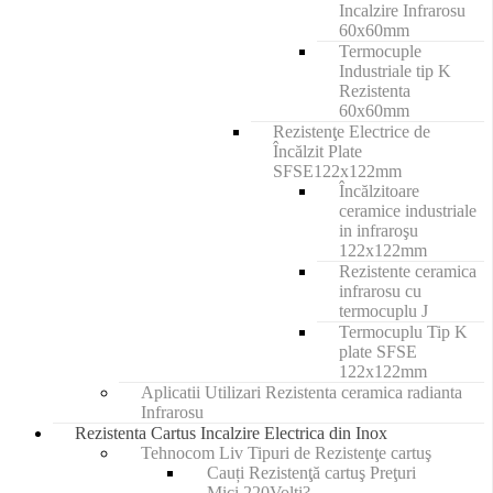
Incalzire Infrarosu
60x60mm
Termocuple
Industriale tip K
Rezistenta
60x60mm
Rezistenţe Electrice de
Încălzit Plate
SFSE122x122mm
Încălzitoare
ceramice industriale
in infraroşu
122x122mm
Rezistente ceramica
infrarosu cu
termocuplu J
Termocuplu Tip K
plate SFSE
122x122mm
Aplicatii Utilizari Rezistenta ceramica radianta
Infrarosu
Rezistenta Cartus Incalzire Electrica din Inox
Tehnocom Liv Tipuri de Rezistenţe cartuş
Cauți Rezistenţă cartuş Preţuri
Mici 220Volti?