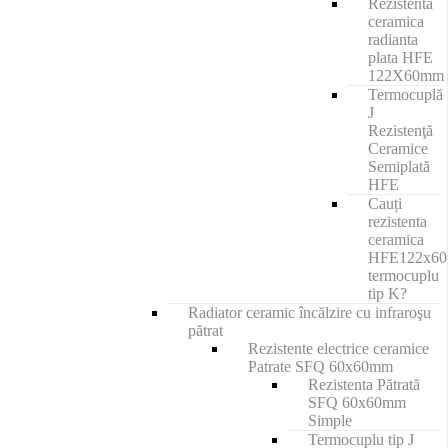
Rezistenta
ceramica
radianta
plata HFE
122X60mm
Termocuplă
J
Rezistenţă
Ceramice
Semiplată
HFE
Cauți
rezistenta
ceramica
HFE122x6
termocuplu
tip K?
Radiator ceramic încălzire cu infraroşu
pătrat
Rezistente electrice ceramice
Patrate SFQ 60x60mm
Rezistenta Pătrată
SFQ 60x60mm
Simple
Termocuplu tip J