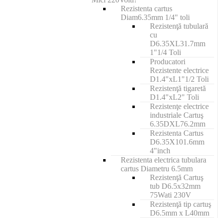
Rezistenta cartus
Diam6.35mm 1/4" toli
Rezistenţă tubulară
cu
D6.35XL31.7mm
1"1/4 Toli
Producatori
Rezistente electrice
D1.4"xL1"1/2 Toli
Rezistenţă tigaretă
D1.4"xL2" Toli
Rezistenţe electrice
industriale Cartuş
6.35DXL76.2mm
Rezistenta Cartus
D6.35X101.6mm
4"inch
Rezistenta electrica tubulara
cartus Diametru 6.5mm
Rezistenţă Cartuş
tub D6.5x32mm
75Wati 230V
Rezistenţă tip cartuş
D6.5mm x L40mm