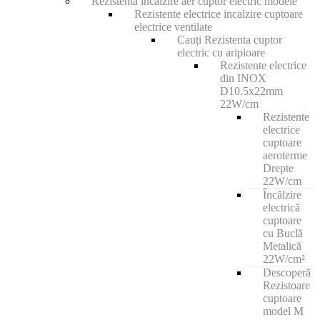
Rezistenta incalzire aer cuptor electric modele
Rezistente electrice incalzire cuptoare
electrice ventilate
Cauți Rezistenta cuptor
electric cu aripioare
Rezistente electrice
din INOX
D10.5x22mm
22W/cm
Rezistente
electrice
cuptoare
aeroterme
Drepte
22W/cm
Încălzire
electrică
cuptoare
cu Buclă
Metalică
22W/cm²
Descoperă
Rezistoare
cuptoare
model M