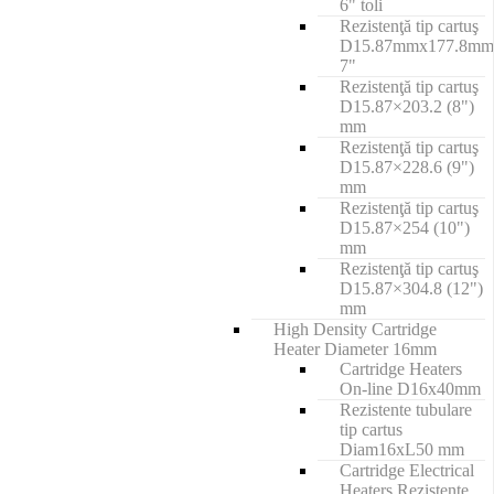
6" toli
Rezistenţă tip cartuş
D15.87mmx177.8mm
7"
Rezistenţă tip cartuş
D15.87×203.2 (8")
mm
Rezistenţă tip cartuş
D15.87×228.6 (9")
mm
Rezistenţă tip cartuş
D15.87×254 (10")
mm
Rezistenţă tip cartuş
D15.87×304.8 (12")
mm
High Density Cartridge
Heater Diameter 16mm
Cartridge Heaters
On-line D16x40mm
Rezistente tubulare
tip cartus
Diam16xL50 mm
Cartridge Electrical
Heaters Rezistenţe