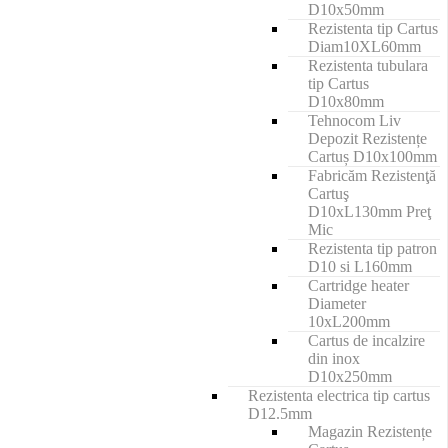
D10x50mm
Rezistenta tip Cartus
Diam10XL60mm
Rezistenta tubulara
tip Cartus
D10x80mm
Tehnocom Liv
Depozit Rezistențe
Cartuș D10x100mm
Fabricăm Rezistenţă
Cartuş
D10xL130mm Preţ
Mic
Rezistenta tip patron
D10 si L160mm
Cartridge heater
Diameter
10xL200mm
Cartus de incalzire
din inox
D10x250mm
Rezistenta electrica tip cartus
D12.5mm
Magazin Rezistențe