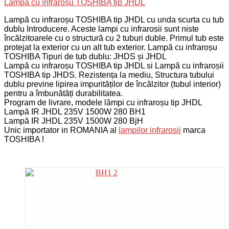
Lampă cu infraroșu TOSHIBA tip JHDL
Lampă cu infraroșu TOSHIBA tip JHDL cu unda scurta cu tub
dublu Introducere. Aceste lampi cu infrarosii sunt niste
încălzitoarele cu o structură cu 2 tuburi duble. Primul tub este
protejat la exterior cu un alt tub exterior.
Lampă cu infraroșu
TOSHIBA Tipuri de tub dublu: JHDS și JHDL
Lampă cu infraroșu TOSHIBA tip JHDL si
Lampă cu infraroșii
TOSHIBA tip JHDS.
Rezistența la mediu, Structura tubului
dublu previne lipirea impurităților de încălzitor (tubul interior)
pentru a îmbunătăți durabilitatea.
Program de livrare, modele lămpi cu infraroșu tip JHDL
Lampă IR JHDL 235V 1500W 280 BH1
Lampă IR JHDL 235V 1500W 280 BjH
Unic importator in ROMANIA al
lampilor infrarosii
marca
TOSHIBA !