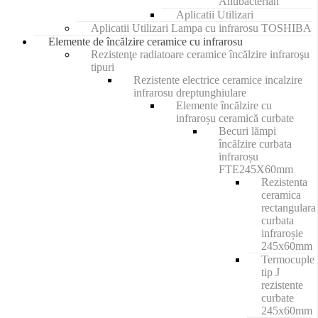
Antibacterian
Aplicatii Utilizari
Aplicatii Utilizari Lampa cu infrarosu TOSHIBA
Elemente de încălzire ceramice cu infrarosu
Rezistenţe radiatoare ceramice încălzire infraroşu
tipuri
Rezistente electrice ceramice incalzire
infrarosu dreptunghiulare
Elemente încălzire cu
infraroșu ceramică curbate
Becuri lămpi
încălzire curbata
infraroșu
FTE245X60mm
Rezistenta
ceramica
rectangulara
curbata
infraroșie
245x60mm
Termocuple
tip J
rezistente
curbate
245x60mm