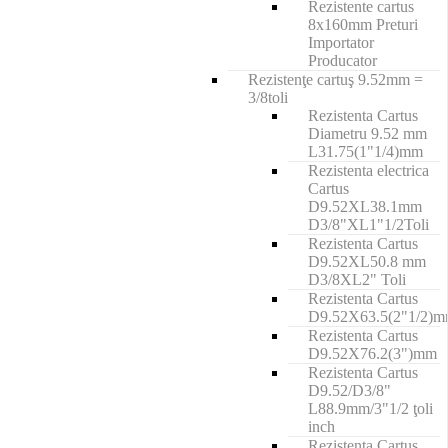
Rezistente cartus
8x160mm Preturi
Importator
Producator
Rezistenţe cartuş 9.52mm =
3/8toli
Rezistenta Cartus
Diametru 9.52 mm
L31.75(1"1/4)mm
Rezistenta electrica
Cartus
D9.52XL38.1mm
D3/8"XL1"1/2Toli
Rezistenta Cartus
D9.52XL50.8 mm
D3/8XL2" Toli
Rezistenta Cartus
D9.52X63.5(2"1/2)
Rezistenta Cartus
D9.52X76.2(3")mm
Rezistenta Cartus
D9.52/D3/8"
L88.9mm/3"1/2 ţoli
inch
Rezistenta Cartus