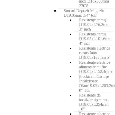
inox D16x300mm
230V
Stocuri Depozit Magazin
D19.05mm 3/4" ţoli
Rezistenţe cartuş
D19.05xL76.2mm
3" inch
Rezistenta cartus
D19.05xL101.6mm
4'' inch
Rezistenta electrica
cartus Inox
D19.05x127mm 5"
Rezistenţe electrice
alimentare cu fire
D19.05xL152.4(6")
Producem Cartuşe
Încălzitoare
Diam19.05xL203.2
8" Ţoli
Rezistente de
incalzire tip cartus
D19.05xL254mm
10"
Rezistente electrice