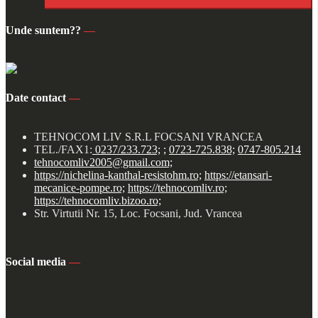
Unde suntem??
—
Date contact
—
TEHNOCOM LIV S.R.L FOCSANI VRANCEA
TEL./FAX1:
0237/233.723;
;
0723-725.838;
0747-805.214
tehnocomliv2005@gmail.com;
https://nichelina-kanthal-resistohm.ro;
https://etansari-
mecanice-pompe.ro;
https://tehnocomliv.ro;
https://tehnocomliv.bizoo.ro;
Str. Virtutii Nr. 15, Loc. Focsani, Jud. Vrancea
Social media
—