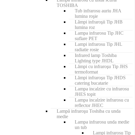
TOSHIBA
Tub infrarosu auriu JHA
lumina roşie
Lămpi infraroşii Tip JHB
lumina roz
Lampa infrarosu Tip JHC
suflare PET
Lampi infrarosu Tip JHL
radiatie rosie
Infrared lamp Toshiba
Lighting type JHDL
Lămpi cu infraroşu Tip JHS
termoformat
Lămpi infraroşu Tip JHDS
catering bucatarie
Lampa incalzire cu infrarosu
JHES topit
Lampa incalzire infrarosu cu
reflector JHEC
Lampă infraroşu Toshiba cu unda
medie
Lampa infrarosu unda medie
un tub
Lampi infrarosu Tip