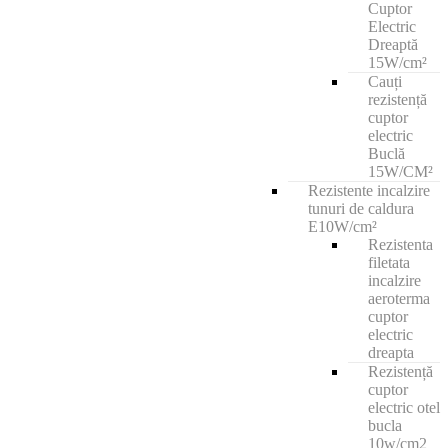
Cuptor
Electric
Dreaptă
15W/cm²
Cauți
rezistență
cuptor
electric
Buclă
15W/CM²
Rezistente incalzire
tunuri de caldura
E10W/cm²
Rezistenta
filetata
incalzire
aeroterma
cuptor
electric
dreapta
Rezistență
cuptor
electric otel
bucla
10w/cm2