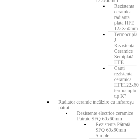
122x60mm
Rezistenta
ceramica
radianta
plata HFE
122X60mm
Termocuplă
J
Rezistenţă
Ceramice
Semiplată
HFE
Cauți
rezistenta
ceramica
HFE122x6
termocuplu
tip K?
Radiator ceramic încălzire cu infraroşu
pătrat
Rezistente electrice ceramice
Patrate SFQ 60x60mm
Rezistenta Pătrată
SFQ 60x60mm
Simple