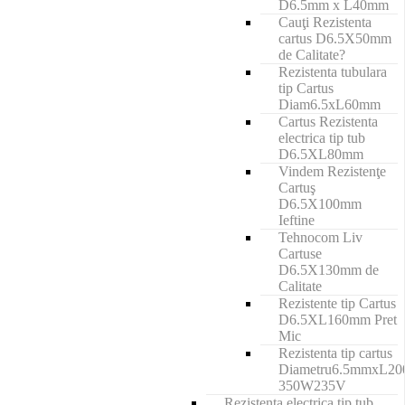
D6.5mm x L40mm
Cauţi Rezistenta
cartus D6.5X50mm
de Calitate?
Rezistenta tubulara
tip Cartus
Diam6.5xL60mm
Cartus Rezistenta
electrica tip tub
D6.5XL80mm
Vindem Rezistenţe
Cartuş
D6.5X100mm
Ieftine
Tehnocom Liv
Cartuse
D6.5X130mm de
Calitate
Rezistente tip Cartus
D6.5XL160mm Pret
Mic
Rezistenta tip cartus
Diametru6.5mmxL2
350W235V
Rezistenta electrica tip tub