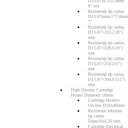
D15.87xL152.4mm
6" toli
Rezistenţă tip cartuş
D15.87mmx177.8mm
7"
Rezistenţă tip cartuş
D15.87×203.2 (8")
mm
Rezistenţă tip cartuş
D15.87×228.6 (9")
mm
Rezistenţă tip cartuş
D15.87×254 (10")
mm
Rezistenţă tip cartuş
D15.87×304.8 (12")
mm
High Density Cartridge
Heater Diameter 16mm
Cartridge Heaters
On-line D16x40mm
Rezistente tubulare
tip cartus
Diam16xL50 mm
Cartridge Electrical