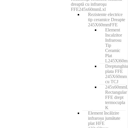
dreaptă cu infraroşu
FFE245x60mmLxl
Rezistente electrice
tip ceramice Dreapte
245X60mmFFE
Element
Incalzitor
Infrarosu
Tip
Ceramic
Plat
L245Xl60
Dreptunghiu
plata FFE
245X60mm
cu TCJ
245x60mm
Rectangular
FFE drept
termocupla
K
Element încălzire
infraroșu jumătate
plat HFE