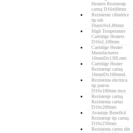
Heaters Rezistenţe
cartuş D16x60mm
Rezistente cilindrice
tip tub
Diam16xL80mm
High Temperature
Cartridge Heaters
D16xL100mm
Cartridge Heater
Manufacturers
16mmDx130Lmm
Cartridge Heater
Rezistenţe cartuş
16mmDx160mmL
Rezistenta electrica
tip patron
D16x180mm inox
Rezistenţe cartuş
Rezistenta cartus
D16x200mm
Avantaje Beneficii
Rezistenţe tip cartuş
D16x250mm
Rezistenta cartus din