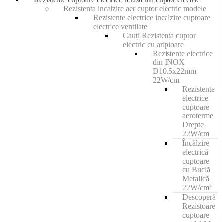
Rezistenta incalzire aer cuptor electric modele
Rezistente electrice incalzire cuptoare
electrice ventilate
Cauți Rezistenta cuptor
electric cu aripioare
Rezistente electrice
din INOX
D10.5x22mm
22W/cm
Rezistente
electrice
cuptoare
aeroterme
Drepte
22W/cm
Încălzire
electrică
cuptoare
cu Buclă
Metalică
22W/cm²
Descoperă
Rezistoare
cuptoare