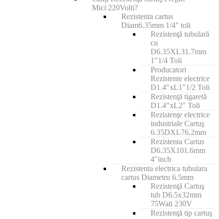
Mici 220Volti?
Rezistenta cartus
Diam6.35mm 1/4" toli
Rezistenţă tubulară
cu
D6.35XL31.7mm
1"1/4 Toli
Producatori
Rezistente electrice
D1.4"xL1"1/2 Toli
Rezistenţă tigaretă
D1.4"xL2" Toli
Rezistenţe electrice
industriale Cartuş
6.35DXL76.2mm
Rezistenta Cartus
D6.35X101.6mm
4"inch
Rezistenta electrica tubulara
cartus Diametru 6.5mm
Rezistenţă Cartuş
tub D6.5x32mm
75Wati 230V
Rezistenţă tip cartuş