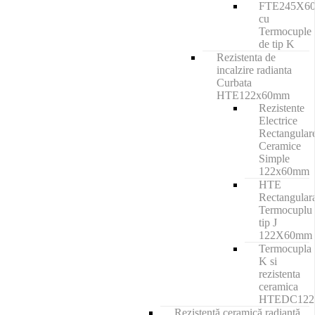
FTE245X6
cu
Termocuple
de tip K
Rezistenta de
incalzire radianta
Curbata
HTE122x60mm
Rezistente
Electrice
Rectangular
Ceramice
Simple
122x60mm
HTE
Rectangular
Termocuplu
tip J
122X60mm
Termocupla
K si
rezistenta
ceramica
HTEDC12
Rezistenţă ceramică radiantă