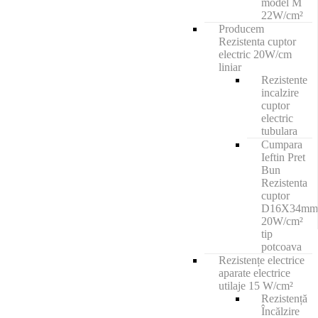
model M
22W/cm²
Producem
Rezistenta cuptor
electric 20W/cm
liniar
Rezistente
incalzire
cuptor
electric
tubulara
Cumpara
Ieftin Pret
Bun
Rezistenta
cuptor
D16X34mm
20W/cm²
tip
potcoava
Rezistențe electrice
aparate electrice
utilaje 15 W/cm²
Rezistență
Încălzire