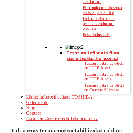
conductori
Fir conductor alimentat
rezistențe electrice
Izolatori electrici și
termici conductori
electrici
Prize industriale
Tesatura teflonata fibra
sticla ţesătură siliconică
Tesatură Fibră de Sticlă
cu PTFE la val
Tesatură Fibră de Sticlă
cu PTFE la rolă
Tesatură Fibră de Sticlă
cu Cauciuc Siliconic
Lămpi infraroșii calitate TOSHIBA
Galerie foto
Blog
Contact
Formular Cerere ofertă Tehnocom Liv
Tub varnis termocontractabil izolat cabluri