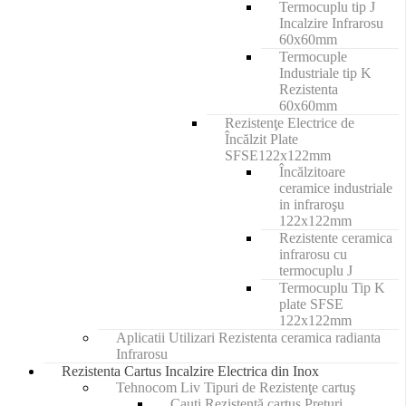
Termocuplu tip J
Incalzire Infrarosu
60x60mm
Termocuple
Industriale tip K
Rezistenta
60x60mm
Rezistenţe Electrice de
Încălzit Plate
SFSE122x122mm
Încălzitoare
ceramice industriale
in infraroşu
122x122mm
Rezistente ceramica
infrarosu cu
termocuplu J
Termocuplu Tip K
plate SFSE
122x122mm
Aplicatii Utilizari Rezistenta ceramica radianta
Infrarosu
Rezistenta Cartus Incalzire Electrica din Inox
Tehnocom Liv Tipuri de Rezistenţe cartuş
Cauți Rezistenţă cartuş Preţuri