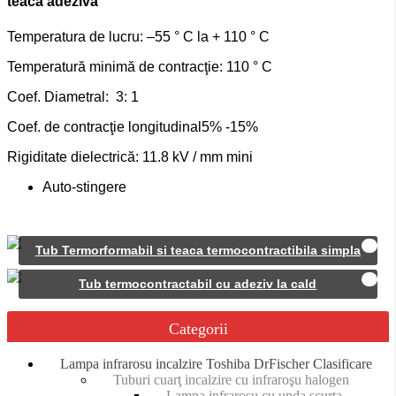
teacă adezivă
Temperatura de lucru: –55 ° C la + 110 ° C
Temperatură minimă de contracţie: 110 ° C
Coef. Diametral: 3: 1
Coef. de contracţie longitudinal5% -15%
Rigiditate dielectrică: 11.8 kV / mm mini
Auto-stingere
Tub Termorformabil si teaca termocontractibila simpla
Tub termocontractabil cu adeziv la cald
Categorii
Lampa infrarosu incalzire Toshiba DrFischer Clasificare
Tuburi cuarţ incalzire cu infraroşu halogen
Lampa infrarosu cu unda scurta