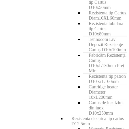
tip Cartus
D10x50mm
Rezistenta tip Cartus
Diam10XL60mm
Rezistenta tubulara
tip Cartus
D10x80mm
Tehnocom Liv
Depozit Rezistențe
Cartuș D10x100mm
Fabricăm Rezistenţă
Cartuş
D10xL130mm Preţ
Mic
Rezistenta tip patron
D10 si L160mm
Cartridge heater
Diameter
10xL200mm
Cartus de incalzire
din inox
D10x250mm
Rezistenta electrica tip cartus
D12.5mm
Magazin Rezistențe