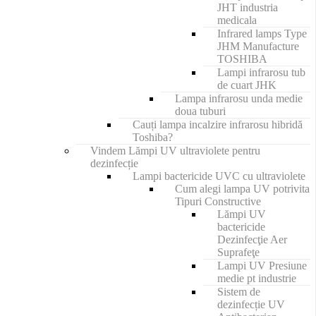
JHT industria
medicala
Infrared lamps Type
JHM Manufacture
TOSHIBA
Lampi infrarosu tub
de cuart JHK
Lampa infrarosu unda medie
doua tuburi
Cauți lampa incalzire infrarosu hibridă
Toshiba?
Vindem Lămpi UV ultraviolete pentru
dezinfecție
Lampi bactericide UVC cu ultraviolete
Cum alegi lampa UV potrivita
Tipuri Constructive
Lămpi UV
bactericide
Dezinfecţie Aer
Suprafeţe
Lampi UV Presiune
medie pt industrie
Sistem de
dezinfecție UV