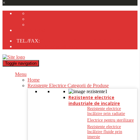
×
Contact Rapid
TEL./FAX:
0237/233.723;
;
0723-725.838;
0747-805.214
tehnocomliv2005@gmail.com;
Toggle navigation
Menu
Home
Rezistențe Electrice Categorii de Produse
Rezistente electrice
industriale de incalzire
Rezistente electrice
încălzire prin radiatie
Electrice pentru sterilizare
Rezistente electrice
încălzire fluide prin
imersie