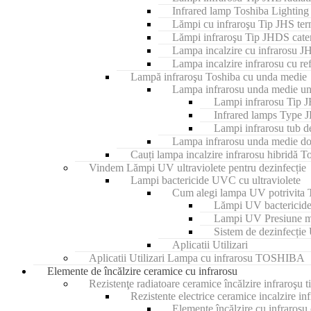
Infrared lamp Toshiba Lightin
Lămpi cu infraroşu Tip JHS te
Lămpi infraroşu Tip JHDS cater
Lampa incalzire cu infrarosu J
Lampa incalzire infrarosu cu r
Lampă infraroşu Toshiba cu unda medie
Lampa infrarosu unda medie un
Lampi infrarosu Tip J
Infrared lamps Typ
Lampi infrarosu tub d
Lampa infrarosu unda medie do
Cauți lampa incalzire infrarosu hibridă T
Vindem Lămpi UV ultraviolete pentru dezinfecție
Lampi bactericide UVC cu ultraviolete
Cum alegi lampa UV potrivita T
Lămpi UV bactericide
Lampi UV Presiune me
Sistem de dezinfecție
Aplicatii Utilizari
Aplicatii Utilizari Lampa cu infrarosu TOSHIBA
Elemente de încălzire ceramice cu infrarosu
Rezistenţe radiatoare ceramice încălzire infraroşu t
Rezistente electrice ceramice incalzire in
Elemente încălzire cu infraroșu