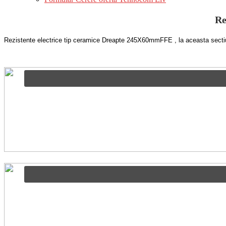
Re
Rezistente electrice tip ceramice Dreapte 245X60mmFFE , la aceasta sec