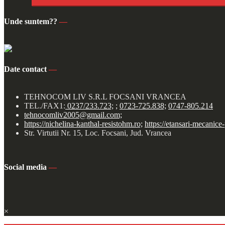
Unde suntem??
—
Date contact
—
TEHNOCOM LIV S.R.L FOCSANI VRANCEA
TEL./FAX1:
0237/233.723;
;
0723-725.838;
0747-805.214
tehnocomliv2005@gmail.com;
https://nichelina-kanthal-resistohm.ro;
https://etansari-mecanice
Str. Virtutii Nr. 15, Loc. Focsani, Jud. Vrancea
Social media
—
×