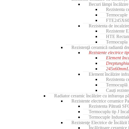
Becuri lămpi încălzi
Rezistenta c
Termocuple 
FTE245X60m
Rezistenta de incalz
Rezistente 
HTE Rectan
Termocupla
Rezistenţă ceramică radiantă 
Rezistente electrice
Element Inc
Dreptunghi
245x60mmLX
Element încălzire in
Rezistenta 
Termocuplă 
Cauți rezis
Radiator ceramic încălzire cu infraroşu pă
Rezistente electrice ceramice
Rezistenta Pătrată 
Termocuplu tip J Inca
Termocuple Industria
Rezistenţe Electrice de Încăl
Încălzitoare ceramice