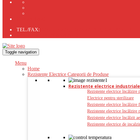
Contact Rapid
TEL./FAX:
0237/233.723;
;
0723-725.838;
0747-805.214
tehnocomliv2005@gmail.com;
Toggle navigation
Menu
Home
Rezistențe Electrice Categorii de Produse
Rezistente electrice industriale
Rezistente electrice încălzire 
Electrice pentru sterilizare
Rezistente electrice încălzire 
Rezistente electrice încălzire 
Rezistente electrice încălzit a
Rezistente electrice de incal