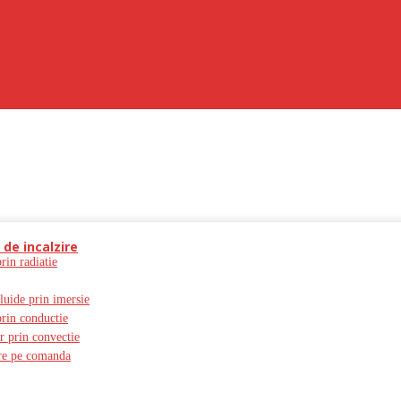
 de incalzire
prin radiatie
fluide prin imersie
prin conductie
er prin convectie
zire pe comanda