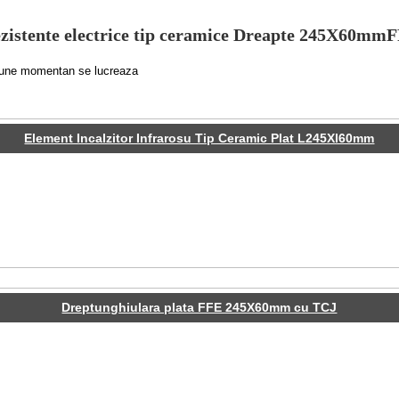
zistente electrice tip ceramice Dreapte 245X60mm
tiune momentan se lucreaza
Element Incalzitor Infrarosu Tip Ceramic Plat L245Xl60mm
Dreptunghiulara plata FFE 245X60mm cu TCJ