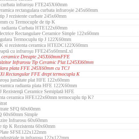
re curbata infraroșu FTE245X60mm
eramica rectangulara curbata infraroșie 245x60mm
tip J rezistente curbate 245x60mm
m cu Termocuple de tip K
ire radianta Curbata HTE122x60mm
Electrice Rectangulare Ceramice Simple 122x60mm
gulara Termocuplu tip J 122X60mm
 K si rezistenta ceramica HTEDC122X60mm
dreaptă cu infraroşu FFE245x60mmLxl
 tip ceramice Dreapte 245X60mmFFE
alzitor Infrarosu Tip Ceramic Plat L245Xl60mm
ulara plata FFE 245X60mm cu TCJ
l Rectangular FFE drept termocupla K
fraroșu jumătate plat HFE 122x60mm
ceramica radianta plata HFE 122X60mm
J Rezistenţă Ceramice Semiplată HFE
tenta ceramica HFE122x60mm termocuplu tip K?
trat
 Patrate SFQ 60x60mm
SFQ 60x60mm Simple
lzire Infrarosu 60x60mm
le tip K Rezistenta 60x60mm
zit Plate SFSE122x122mm
 industriale in infraroşu 122x122mm