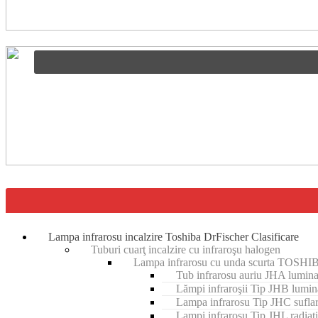
Lampa infrarosu incalzire Toshiba DrFischer Clasificare
Tuburi cuarţ incalzire cu infraroşu halogen
Lampa infrarosu cu unda scurta TOSHI
Tub infrarosu auriu JHA lumina
Lămpi infraroşii Tip JHB lumin
Lampa infrarosu Tip JHC sufla
Lampi infrarosu Tip JHL radiati