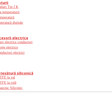
turii
pluri Tip J K
a temperaturii
emperatură
peratură digitale
cesorii electrice
uri electrice conductori
ențe electrice
onductori electrici
ţesătură siliconică
PTFE la val
PTFE la rolă
auciuc Siliconic