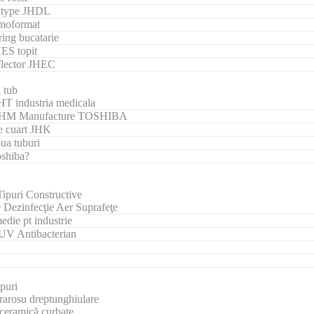
g type JHDL
rmoformat
ing bucatarie
HES topit
eflector JHEC
 tub
HT industria medicala
e JHM Manufacture TOSHIBA
e cuart JHK
ua tuburi
oshiba?
ipuri Constructive
 Dezinfecţie Aer Suprafeţe
die pt industrie
 UV Antibacterian
ipuri
frarosu dreptunghiulare
 ceramică curbate