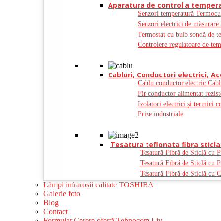
Aparatura de control a tempera
Senzori temperatură Termocu
Senzori electrici de măsurare 
Termostat cu bulb sondă de t
Controlere regulatoare de tem
Cabluri, Conductori electrici, Ac
Cablu conductor electric Cabl
Fir conductor alimentat rezist
Izolatori electrici și termici c
Prize industriale
Tesatura teflonata fibra sticla 
Tesatură Fibră de Sticlă cu 
Tesatură Fibră de Sticlă cu 
Tesatură Fibră de Sticlă cu C
Lămpi infraroșii calitate TOSHIBA
Galerie foto
Blog
Contact
Formular Cerere ofertă Tehnocom Liv