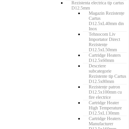
Rezistenta electrica tip cartus
D12.5mm
Magazin Rezistențe
Cartus
D12.5xL40mm din
Inox
Tehnocom Liv
Importator Direct
Rezistențe
D12.5xL50mm
Cartridge Heaters
D12.5x60mm
Descriere
subcategorie
Rezistente tip Cartus
D12.5x80mm
Rezistențe patron
D12.5x100mm cu
fire electrice
Cartridge Heater
High Temperature
D12.5xL130mm
Cartridge Heaters
Manufacturer
D12.5x160mm