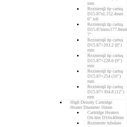
mm
Rezistenţă tip cartuş
D15.87xL152.4mm
6" toli
Rezistenţă tip cartuş
D15.87mmx177.8mm
7"
Rezistenţă tip cartuş
D15.87×203.2 (8")
mm
Rezistenţă tip cartuş
D15.87×228.6 (9")
mm
Rezistenţă tip cartuş
D15.87×254 (10")
mm
Rezistenţă tip cartuş
D15.87×304.8 (12")
mm
High Density Cartridge
Heater Diameter 16mm
Cartridge Heaters
On-line D16x40mm
Rezistente tubulare