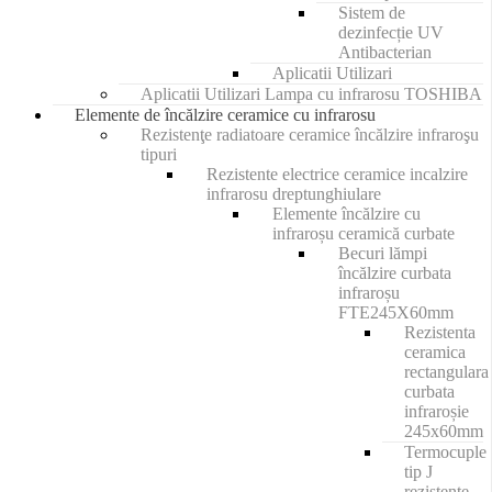
Sistem de
dezinfecție UV
Antibacterian
Aplicatii Utilizari
Aplicatii Utilizari Lampa cu infrarosu TOSHIBA
Elemente de încălzire ceramice cu infrarosu
Rezistenţe radiatoare ceramice încălzire infraroşu
tipuri
Rezistente electrice ceramice incalzire
infrarosu dreptunghiulare
Elemente încălzire cu
infraroșu ceramică curbate
Becuri lămpi
încălzire curbata
infraroșu
FTE245X60mm
Rezistenta
ceramica
rectangulara
curbata
infraroșie
245x60mm
Termocuple
tip J
rezistente