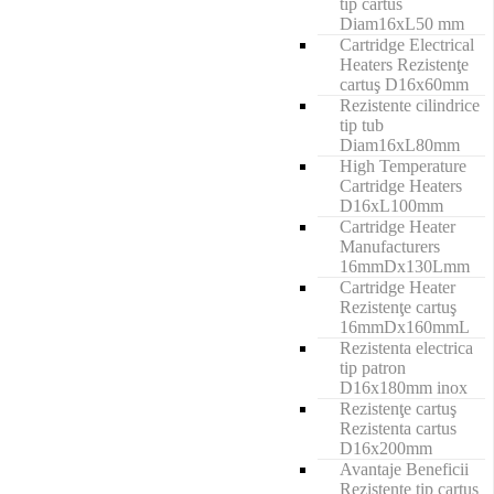
tip cartus
Diam16xL50 mm
Cartridge Electrical
Heaters Rezistenţe
cartuş D16x60mm
Rezistente cilindrice
tip tub
Diam16xL80mm
High Temperature
Cartridge Heaters
D16xL100mm
Cartridge Heater
Manufacturers
16mmDx130Lmm
Cartridge Heater
Rezistenţe cartuş
16mmDx160mmL
Rezistenta electrica
tip patron
D16x180mm inox
Rezistenţe cartuş
Rezistenta cartus
D16x200mm
Avantaje Beneficii
Rezistenţe tip cartuş