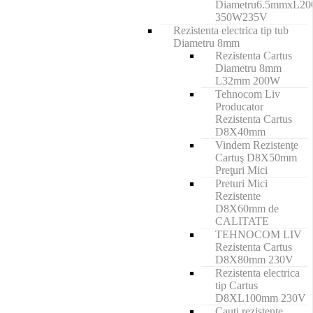
Diametru6.5mmxL2
350W235V
Rezistenta electrica tip tub
Diametru 8mm
Rezistenta Cartus
Diametru 8mm
L32mm 200W
Tehnocom Liv
Producator
Rezistenta Cartus
D8X40mm
Vindem Rezistenţe
Cartuş D8X50mm
Preţuri Mici
Preturi Mici
Rezistente
D8X60mm de
CALITATE
TEHNOCOM LIV
Rezistenta Cartus
D8X80mm 230V
Rezistenta electrica
tip Cartus
D8XL100mm 230V
Cauți rezistente