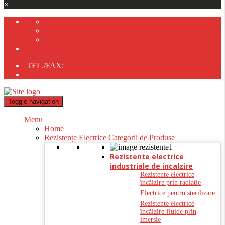
×
Contact Rapid
TEL./FAX:
0237/233.723;
;
0723-725.838;
0747-805.214
tehnocomliv2005@gmail.com;
Toggle navigation
Menu
Home
Rezistențe Electrice Categorii de Produse
Rezistente electrice
industriale de incalzire
Rezistente electrice
încălzire prin radiatie
Electrice pentru sterilizare
Rezistente electrice
încălzire fluide prin
imersie