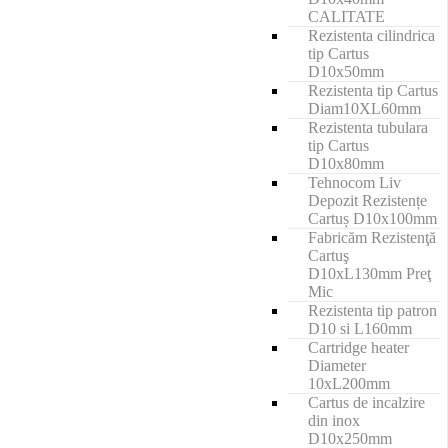
CALITATE
Rezistenta cilindrica
tip Cartus
D10x50mm
Rezistenta tip Cartus
Diam10XL60mm
Rezistenta tubulara
tip Cartus
D10x80mm
Tehnocom Liv
Depozit Rezistențe
Cartuș D10x100mm
Fabricăm Rezistenţă
Cartuş
D10xL130mm Preţ
Mic
Rezistenta tip patron
D10 si L160mm
Cartridge heater
Diameter
10xL200mm
Cartus de incalzire
din inox
D10x250mm