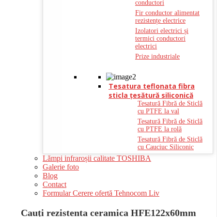
conductori
Fir conductor alimentat
rezistențe electrice
Izolatori electrici și
termici conductori
electrici
Prize industriale
Tesatura teflonata fibra
sticla ţesătură siliconică
Tesatură Fibră de Sticlă
cu PTFE la val
Tesatură Fibră de Sticlă
cu PTFE la rolă
Tesatură Fibră de Sticlă
cu Cauciuc Siliconic
Lămpi infraroșii calitate TOSHIBA
Galerie foto
Blog
Contact
Formular Cerere ofertă Tehnocom Liv
Cauți rezistenta ceramica HFE122x60mm