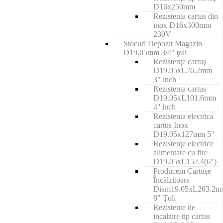
D16x250mm
Rezistenta cartus din
inox D16x300mm
230V
Stocuri Depozit Magazin
D19.05mm 3/4" ţoli
Rezistenţe cartuş
D19.05xL76.2mm
3" inch
Rezistenta cartus
D19.05xL101.6mm
4'' inch
Rezistenta electrica
cartus Inox
D19.05x127mm 5"
Rezistenţe electrice
alimentare cu fire
D19.05xL152.4(6")
Producem Cartuşe
Încălzitoare
Diam19.05xL203.2
8" Ţoli
Rezistente de
incalzire tip cartus