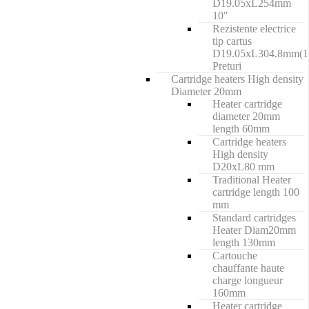
D19.05xL254mm
10"
Rezistente electrice
tip cartus
D19.05xL304.8mm(1
Preturi
Cartridge heaters High density
Diameter 20mm
Heater cartridge
diameter 20mm
length 60mm
Cartridge heaters
High density
D20xL80 mm
Traditional Heater
cartridge length 100
mm
Standard cartridges
Heater Diam20mm
length 130mm
Cartouche
chauffante haute
charge longueur
160mm
Heater cartridge