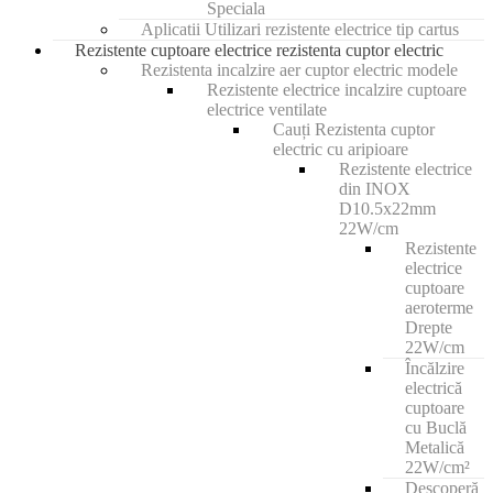
Speciala
Aplicatii Utilizari rezistente electrice tip cartus
Rezistente cuptoare electrice rezistenta cuptor electric
Rezistenta incalzire aer cuptor electric modele
Rezistente electrice incalzire cuptoare
electrice ventilate
Cauți Rezistenta cuptor
electric cu aripioare
Rezistente electrice
din INOX
D10.5x22mm
22W/cm
Rezistente
electrice
cuptoare
aeroterme
Drepte
22W/cm
Încălzire
electrică
cuptoare
cu Buclă
Metalică
22W/cm²
Descoperă