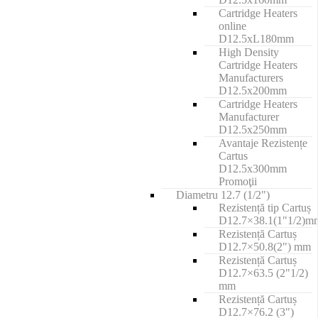
Cartridge Heaters
online
D12.5xL180mm
High Density
Cartridge Heaters
Manufacturers
D12.5x200mm
Cartridge Heaters
Manufacturer
D12.5x250mm
Avantaje Rezistențe
Cartus
D12.5x300mm
Promoţii
Diametru 12.7 (1/2")
Rezistență tip Cartuș
D12.7×38.1(1"1/2)m
Rezistență Cartuș
D12.7×50.8(2") mm
Rezistență Cartuș
D12.7×63.5 (2"1/2)
mm
Rezistență Cartuș
D12.7×76.2 (3")