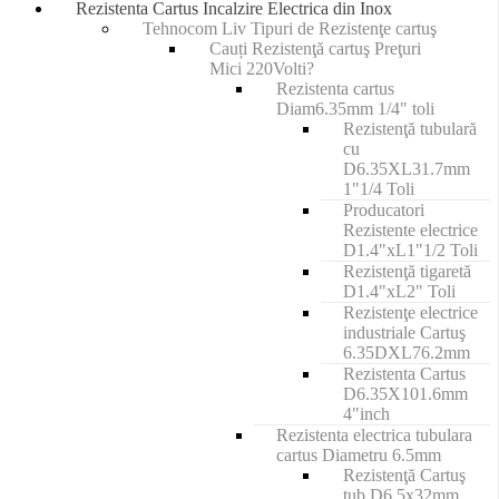
Rezistenta Cartus Incalzire Electrica din Inox
Tehnocom Liv Tipuri de Rezistenţe cartuş
Cauți Rezistenţă cartuş Preţuri
Mici 220Volti?
Rezistenta cartus
Diam6.35mm 1/4" toli
Rezistenţă tubulară
cu
D6.35XL31.7mm
1"1/4 Toli
Producatori
Rezistente electrice
D1.4"xL1"1/2 Toli
Rezistenţă tigaretă
D1.4"xL2" Toli
Rezistenţe electrice
industriale Cartuş
6.35DXL76.2mm
Rezistenta Cartus
D6.35X101.6mm
4"inch
Rezistenta electrica tubulara
cartus Diametru 6.5mm
Rezistenţă Cartuş
tub D6.5x32mm