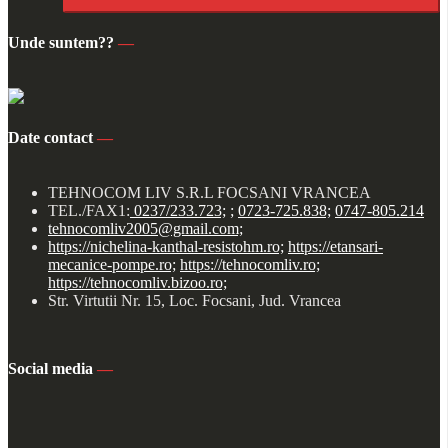
Unde suntem??
—
Date contact
—
TEHNOCOM LIV S.R.L FOCSANI VRANCEA
TEL./FAX1:
0237/233.723;
;
0723-725.838;
0747-805.214
tehnocomliv2005@gmail.com;
https://nichelina-kanthal-resistohm.ro;
https://etansari-
mecanice-pompe.ro;
https://tehnocomliv.ro;
https://tehnocomliv.bizoo.ro;
Str. Virtutii Nr. 15, Loc. Focsani, Jud. Vrancea
Social media
—