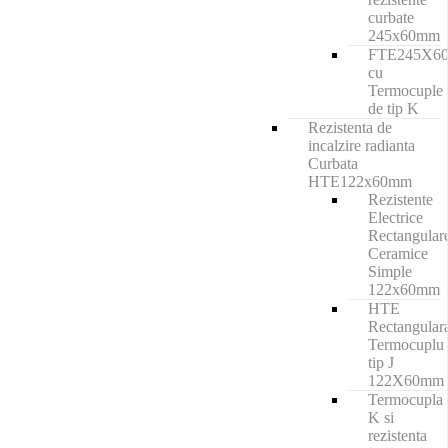
curbate
245x60mm
FTE245X6
cu
Termocuple
de tip K
Rezistenta de
incalzire radianta
Curbata
HTE122x60mm
Rezistente
Electrice
Rectangular
Ceramice
Simple
122x60mm
HTE
Rectangular
Termocuplu
tip J
122X60mm
Termocupla
K si
rezistenta