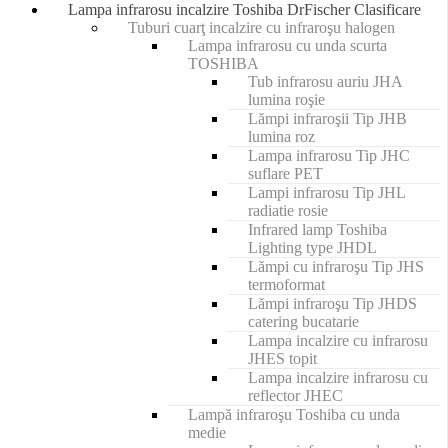
Lampa infrarosu incalzire Toshiba DrFischer Clasificare
Tuburi cuarţ incalzire cu infraroşu halogen
Lampa infrarosu cu unda scurta
TOSHIBA
Tub infrarosu auriu JHA
lumina roşie
Lămpi infraroşii Tip JHB
lumina roz
Lampa infrarosu Tip JHC
suflare PET
Lampi infrarosu Tip JHL
radiatie rosie
Infrared lamp Toshiba
Lighting type JHDL
Lămpi cu infraroşu Tip JHS
termoformat
Lămpi infraroşu Tip JHDS
catering bucatarie
Lampa incalzire cu infrarosu
JHES topit
Lampa incalzire infrarosu cu
reflector JHEC
Lampă infraroşu Toshiba cu unda
medie