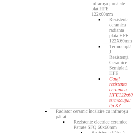
infraroșu jumătate
plat HFE
122x60mm
Rezistenta
ceramica
radianta
plata HFE
122X60mm
Termocuplă
J
Rezistenţă
Ceramice
Semiplată
HFE
Cauți
rezistenta
ceramica
HFE122x6
termocuplu
tip K?
Radiator ceramic încălzire cu infraroşu
pătrat
Rezistente electrice ceramice
Patrate SFQ 60x60mm
Rezistenta Pătrată