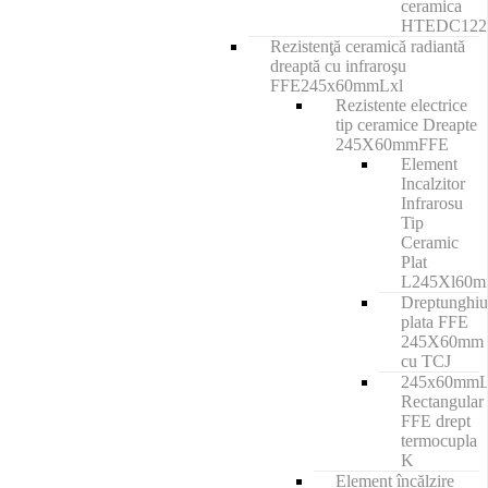
ceramica
HTEDC12
Rezistenţă ceramică radiantă
dreaptă cu infraroşu
FFE245x60mmLxl
Rezistente electrice
tip ceramice Dreapte
245X60mmFFE
Element
Incalzitor
Infrarosu
Tip
Ceramic
Plat
L245Xl60
Dreptunghiu
plata FFE
245X60mm
cu TCJ
245x60mm
Rectangular
FFE drept
termocupla
K
Element încălzire