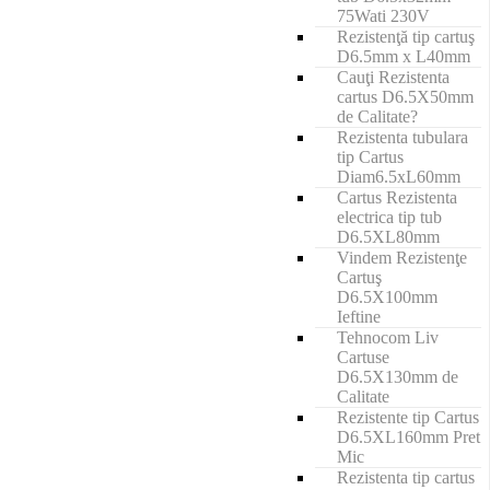
75Wati 230V
Rezistenţă tip cartuş
D6.5mm x L40mm
Cauţi Rezistenta
cartus D6.5X50mm
de Calitate?
Rezistenta tubulara
tip Cartus
Diam6.5xL60mm
Cartus Rezistenta
electrica tip tub
D6.5XL80mm
Vindem Rezistenţe
Cartuş
D6.5X100mm
Ieftine
Tehnocom Liv
Cartuse
D6.5X130mm de
Calitate
Rezistente tip Cartus
D6.5XL160mm Pret
Mic
Rezistenta tip cartus