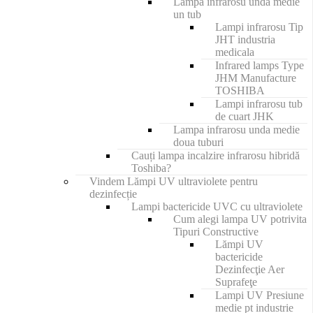
Lampa infrarosu unda medie
un tub
Lampi infrarosu Tip
JHT industria
medicala
Infrared lamps Type
JHM Manufacture
TOSHIBA
Lampi infrarosu tub
de cuart JHK
Lampa infrarosu unda medie
doua tuburi
Cauți lampa incalzire infrarosu hibridă
Toshiba?
Vindem Lămpi UV ultraviolete pentru
dezinfecție
Lampi bactericide UVC cu ultraviolete
Cum alegi lampa UV potrivita
Tipuri Constructive
Lămpi UV
bactericide
Dezinfecţie Aer
Suprafeţe
Lampi UV Presiune
medie pt industrie