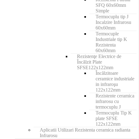
SFQ 60x60mm
Simple
Termocuplu tip J
Incalzire Infrarosu
60x60mm
Termocuple
Industriale tip K
Rezistenta
60x60mm
Rezistenţe Electrice de
Încălzit Plate
SFSE122x122mm
Încălzitoare
ceramice industriale
in infraroşu
122x122mm
Rezistente ceramica
infrarosu cu
termocuplu J
Termocuplu Tip K
plate SFSE
122x122mm
Aplicatii Utilizari Rezistenta ceramica radianta
Infrarosu