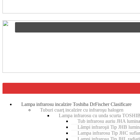
Lampa infrarosu incalzire Toshiba DrFischer Clasificare
Tuburi cuarţ incalzire cu infraroşu halogen
Lampa infrarosu cu unda scurta TOSHI
Tub infrarosu auriu JHA lumina
Lămpi infraroşii Tip JHB lumin
Lampa infrarosu Tip JHC sufla
Lampi infrarosu Tip JHL radiati