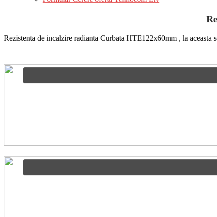
Re
Rezistenta de incalzire radianta Curbata HTE122x60mm , la aceasta 