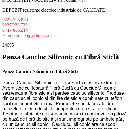
DEPOZIT rezistente electrice industriale de CALITATE !
0723-725.838
0237/233.723
0747-805.214
tehnocom_liv@yahoo.com
24695
Panza Cauciuc Siliconic cu Fibră Sticlă
Panza Cauciuc Siliconic cu Fibră Sticlă
Panza Cauciuc Siliconic cu Fibră Sticlă clasificare tipuri.
Avem stoc cu
Tesatură Fibră Sticlă cu Cauciuc Siliconic
sau
tesatura fibra sticla si perdea cauciuc siliconic. Produse
din cauciuc siliconic si din fire de sticla combinate cu teflon
sunt din Import Germania. Produsele sunt fabricate din
pânzele din fibră de sticlă acoperite cu un strat de silicon.
Tesaturile fabricate de care amintim au in compozitie o pânză
pe bază de fibră de sticlă și sunt impregnate pe ambele părți
cu un cauciuc siliconic. Cauciucul siliconic are ca scop