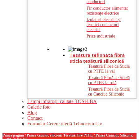
conductori
Fir conductor alimentat
rezistențe electrice
Izolatori electrici și
termici conductori
electrici
Prize industriale
Tesatura teflonata fibra
sticla ţesătură siliconică
Tesatură Fibră de Sticlă
cu PTFE la val
Tesatură Fibră de Sticlă
cu PTFE la rolă
Tesatură Fibră de Sticlă
cu Cauciuc Siliconic
Lămpi infraroșii calitate TOSHIBA
Galerie foto
Blog
Contact
Formular Cerere ofertă Tehnocom Liv
Prima pagină
/
Panza cauciuc siliconic Tesături fire PTFE
/ Panza Cauciuc Siliconic