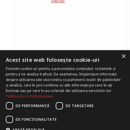
×
Ţesătură siliconică pânză impregnata cu
Acest site web folosește cookie-uri
cauciuc
Folosim cookie-uri pentru a personaliza conținutul, reclamele și
pentru a ne analiza traficul. De asemenea, împărtășim informații
despre utilizarea site-ului nostru cu partenerii noștri de publicitate
și analiză, care le pot combina cu alte informații pe care le-ați
Detalii produs
furnizat sau pe care le-au colectat din utilizarea serviciilor lor.
Politica de confidențialitate
DE PERFORMANȚĂ
DE TARGETARE
Cookies
|
Confidentialitate
Copyright © 2026 |
Realizare site
și
Optimizare SEO
-
DE FUNCŢIONALITATE
FivePlus
ARATĂ DETALIILE