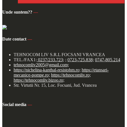
Unde suntem??
—
Date contact
—
TEHNOCOM LIV S.R.L FOCSANI VRANCEA
TEL./FAX1:
0237/233.723;
;
0723-725.838;
0747-805.214
tehnocomliv2005@gmail.com;
https://nichelina-kanthal-resistohm.ro;
https://etansari-
mecanice-pompe.ro;
https://tehnocomliv.ro;
https://tehnocomliv.bizoo.ro;
Str. Virtutii Nr. 15, Loc. Focsani, Jud. Vrancea
Social media
—