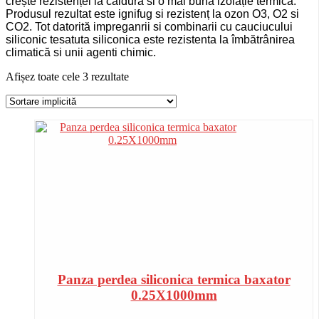
crește rezistenței la caldură si o mai buna izolație termică.
Produsul rezultat este ignifug si rezistenț la ozon O3, O2 si
CO2. Tot datorită impreganrii si combinarii cu cauciucului
siliconic tesatuta siliconica este rezistenta la îmbătrânirea
climatică si unii agenti chimic.
Afișez toate cele 3 rezultate
Panza perdea siliconica termica baxator
0.25X1000mm