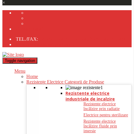
×
Contact Rapid
TEL./FAX:
0237/233.723;
;
0723-725.838;
0747-805.214
tehnocomliv2005@gmail.com;
Toggle navigation
Menu
Home
Rezistențe Electrice Categorii de Produse
Rezistente electrice
industriale de incalzire
Rezistente electrice
încălzire prin radiatie
Electrice pentru sterilizare
Rezistente electrice
încălzire fluide prin
imersie