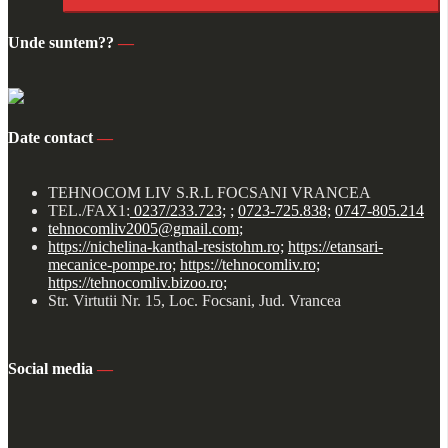
Unde suntem??
—
Date contact
—
TEHNOCOM LIV S.R.L FOCSANI VRANCEA
TEL./FAX1:
0237/233.723;
;
0723-725.838;
0747-805.214
tehnocomliv2005@gmail.com;
https://nichelina-kanthal-resistohm.ro;
https://etansari-
mecanice-pompe.ro;
https://tehnocomliv.ro;
https://tehnocomliv.bizoo.ro;
Str. Virtutii Nr. 15, Loc. Focsani, Jud. Vrancea
Social media
—