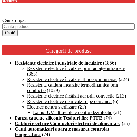
sterilizare
Caută după:
Caută
Categorii de produse
Rezistente electrice industriale de incalzire
(1856)
Rezistente electrice încălzire prin radiaţie infraroşie
(363)
Rezistente electrice încălzire fluide prin imersie
(224)
Rezistenta caldura incalzire termodinamica prin
conductie
(1029)
Rezistenţe electrice încălzit aer prin convecţie
(213)
Rezistente electrice de incalzire pe comanda
(6)
Electrice pentru sterilizare
(21)
Lămpi UV ultraviolete pentru dezinfecție
(21)
Panza cauciuc siliconic Tesături fire PTFE
(74)
Cabluri electrice Conductori electrici de alimentare
(25)
Cauti automatizari aparate masurat controlat
temperatura
(74)