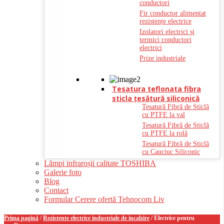
conductori
Fir conductor alimentat
rezistențe electrice
Izolatori electrici și
termici conductori
electrici
Prize industriale
Tesatura teflonata fibra
sticla ţesătură siliconică
Tesatură Fibră de Sticlă
cu PTFE la val
Tesatură Fibră de Sticlă
cu PTFE la rolă
Tesatură Fibră de Sticlă
cu Cauciuc Siliconic
Lămpi infraroșii calitate TOSHIBA
Galerie foto
Blog
Contact
Formular Cerere ofertă Tehnocom Liv
Prima pagină
/
Rezistente electrice industriale de incalzire
/ Electrice pentru