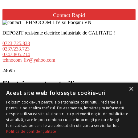
Contact Rapid
DEPOZIT rezistente electrice industriale de CALITATE !
0723-725.838
0237/233.723
0747-805.214
tehnocom_liv@yahoo.com
24695
Electrice pentru sterilizare
×
Acest site web folosește cookie-uri
Folosim cookie-uri pentru a personaliza conținutul, reclamele și
Lămpi UV ultraviolete pentru dezinfecție
(21)
pentru a ne analiza traficul. De asemenea, împărtășim informații
despre utilizarea site-ului nostru cu partenerii noștri de publicitate
și analiză, care le pot combina cu alte informații pe care le-ați
furnizat sau pe care le-au colectat din utilizarea serviciilor lor.
Politica de confidențialitate