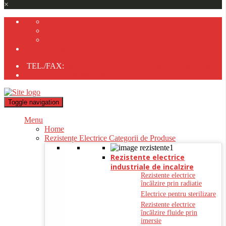
×
Contact Rapid
TEL./FAX:
0237/233.723;
;
0723-725.838;
0747-805.214
tehnocomliv2005@gmail.com;
Toggle navigation
Menu
Home
Rezistențe Electrice Categorii de Produse
Rezistente electrice
industriale de incalzire
Rezistente electrice
încălzire prin radiatie
Electrice pentru sterilizare
Rezistente electrice
încălzire fluide prin
imersie