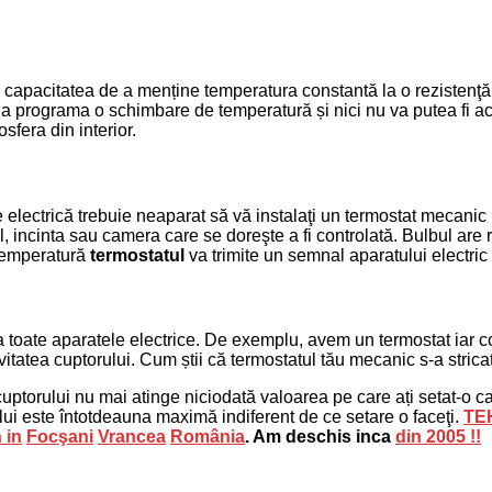
capacitatea de a menține temperatura constantă la o rezistenţă ele
ru a programa o schimbare de temperatură și nici nu va putea fi 
sfera din interior.
electrică trebuie neaparat să vă instalaţi un termostat mecanic 
, incinta sau camera care se doreşte a fi controlată. Bulbul ar
e temperatură
termostatul
va trimite un semnal aparatului electric 
a toate aparatele electrice. De exemplu, avem un termostat iar co
avitatea cuptorului. Cum știi că termostatul tău mecanic s-a strica
cuptorului nu mai atinge niciodată valoarea pe care ați setat-o c
lui este întotdeauna maximă indiferent de ce setare o faceţi.
TE
 in
Focşani
Vrancea
România
. Am deschis inca
din 2005 !!