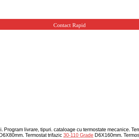
Contact Rapid
i.
Program livrare, tipuri. cataloage cu termostate mecanice. T
e D6X80mm.
Termostat trifazic
30-110 Grade
D6X160mm.
Termos