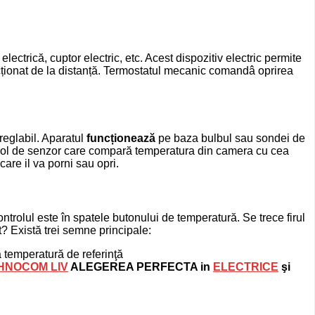
ctrică, cuptor electric, etc. Acest dispozitiv electric permite
acționat de la distanță. Termostatul mecanic comandâ oprirea
reglabil. Aparatul
funcționează
pe baza bulbul sau sondei de
e rol de senzor care compară temperatura din camera cu cea
care il va porni sau opri.
ntrolul este în spatele butonului de temperatură. Se trece firul
t? Există trei semne principale:
a temperatură de referinţă
HNOCOM LIV
ALEGEREA PERFECTA in
ELECTRICE
şi