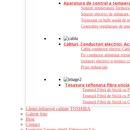
Aparatura de control a tempera
Senzori temperatură Termocu
Senzori electrici de măsurare 
Termostat cu bulb sondă de t
Controlere regulatoare de tem
Cabluri, Conductori electrici, Ac
Cablu conductor electric Cabl
Fir conductor alimentat rezist
Izolatori electrici și termici c
Prize industriale
Tesatura teflonata fibra sticla 
Tesatură Fibră de Sticlă cu 
Tesatură Fibră de Sticlă cu 
Tesatură Fibră de Sticlă cu C
Lămpi infraroșii calitate TOSHIBA
Galerie foto
Blog
Contact
Formular Cerere ofertă Tehnocom Liv