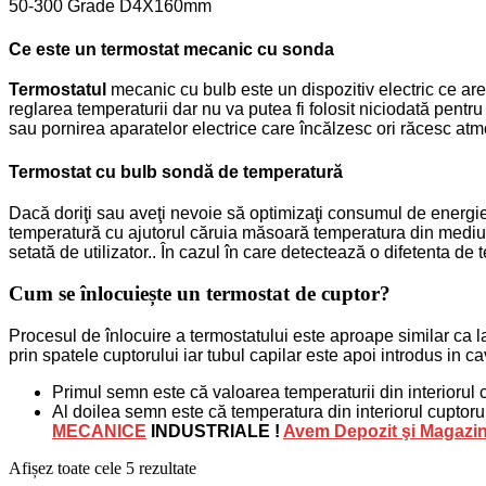
50-300 Grade D4X160mm
Ce este un termostat mecanic cu sonda
Termostatul
mecanic cu bulb este un dispozitiv electric ce are 
reglarea temperaturii dar nu va putea fi folosit niciodată pent
sau pornirea aparatelor electrice care încălzesc ori răcesc atmo
Termostat cu bulb sondă de temperatură
Dacă doriţi sau aveţi nevoie să optimizaţi consumul de energie 
temperatură cu ajutorul căruia măsoară temperatura din mediul
setată de utilizator.. În cazul în care detectează o difetenta d
Cum se înlocuiește un termostat de cuptor?
Procesul de înlocuire a termostatului este aproape similar ca l
prin spatele cuptorului iar tubul capilar este apoi introdus in c
Primul semn este că valoarea temperaturii din interiorul 
Al doilea semn este că temperatura din interiorul cuptoru
MECANICE
INDUSTRIALE !
Avem Depozit şi Magazin
Afișez toate cele 5 rezultate