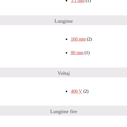
3,1 mm
(1)
Lungime
160 mm
(2)
80 mm
(1)
Voltaj
400 V
(2)
Lungime fire