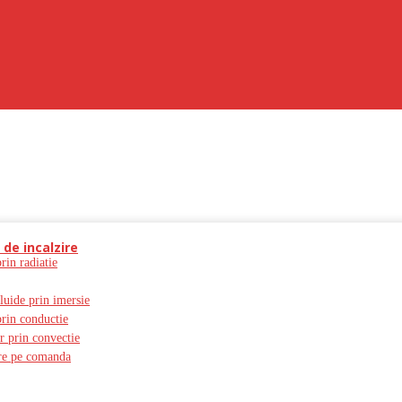
 de incalzire
prin radiatie
fluide prin imersie
prin conductie
er prin convectie
zire pe comanda