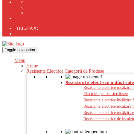
Contact Rapid
TEL./FAX:
0237/233.723;
;
0723-725.838;
0747-805.214
tehnocomliv2005@gmail.com;
Toggle navigation
Menu
Home
Rezistențe Electrice Categorii de Produse
Rezistente electrice industriale
Rezistente electrice încălzire 
Electrice pentru sterilizare
Rezistente electrice încălzire 
Rezistente electrice încălzire 
Rezistente electrice încălzit a
Rezistente electrice de incal