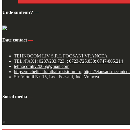
Unde suntem??
—
Date contact
—
TEHNOCOM LIV S.R.L FOCSANI VRANCEA
TEL./FAX1:
0237/233.723;
;
0723-725.838;
0747-805.214
tehnocomliv2005@gmail.com;
https://nichelina-kanthal-resistohm.ro;
https://etansari-mecanice
Str. Virtutii Nr. 15, Loc. Focsani, Jud. Vrancea
Social media
—
×