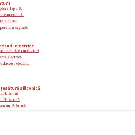
turii
pluri Tip J K
a temperaturii
emperatură
peratură digitale
cesorii electrice
uri electrice conductori
ențe electrice
onductori electrici
ţesătură siliconică
PTFE la val
PTFE la rolă
auciuc Siliconic