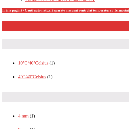
Prima pagină
/
Cauti automatizari aparate masurat controlat temperatura
/ Termostat
10°C/40°Celsius
(1)
4°C/40°Celsius
(1)
4 mm
(1)