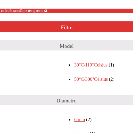
 cu bulb sondă de temperatură
Filtre
Model
30°C/110°Celsius
(1)
50°C/300°Celsius
(2)
Diametru
6 mm
(2)