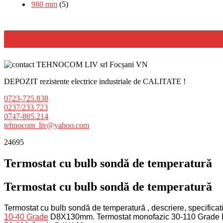
980 mm
(5)
DEPOZIT rezistente electrice industriale de CALITATE !
0723-725.838
0237/233.723
0747-805.214
tehnocom_liv@yahoo.com
24695
Termostat cu bulb sondă de temperatură
Termostat cu bulb sondă de temperatură
Termostat cu bulb sondă de temperatură , descriere, specificati
10-40 Grade
D8X130mm.
Termostat monofazic 30-110 Grad